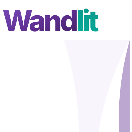
Wand
lit