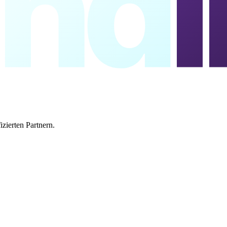
nd
l
izierten Partnern.