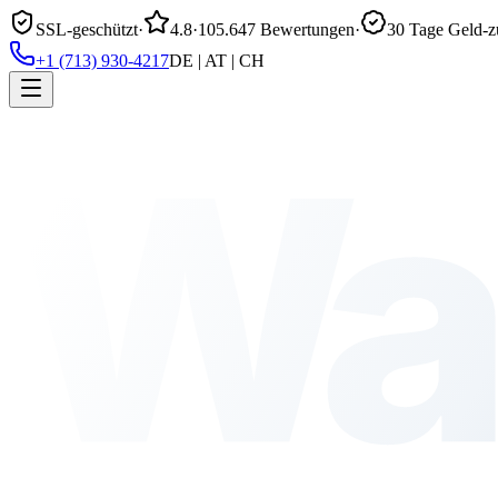
SSL-geschützt
·
4.8
·
105.647 Bewertungen
·
30 Tage Geld-z
+1 (713) 930-4217
DE | AT | CH
Wa