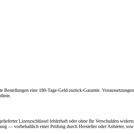
ierte Bestellungen eine 180-Tage-Geld-zurück-Garantie. Voraussetzung
linie.
 gelieferter Lizenzschlüssel fehlerhaft oder ohne Ihr Verschulden wider
ng — vorbehaltlich einer Prüfung durch Hersteller oder Anbieter, sowei