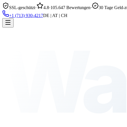
SSL-geschützt
·
4.8
·
105.647 Bewertungen
·
30 Tage Geld-z
+1 (713) 930-4217
DE | AT | CH
Wa