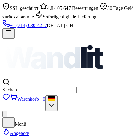
SSL-geschützt
·
4.8
·
105.647 Bewertungen
·
30 Tage Geld-
zurück-Garantie
·
Sofortige digitale Lieferung
+1 (713) 930-4217
DE | AT | CH
Wand
lit
Suchen ·
Warenkorb · 0
Menü
Angebote