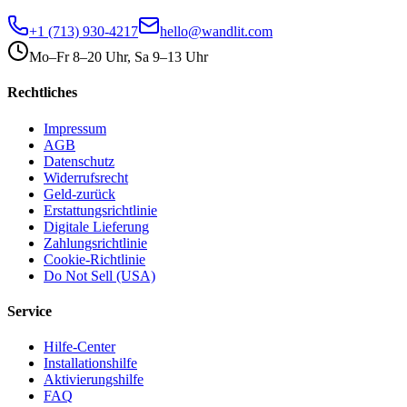
+1 (713) 930-4217
hello@wandlit.com
Mo–Fr 8–20 Uhr, Sa 9–13 Uhr
Rechtliches
Impressum
AGB
Datenschutz
Widerrufsrecht
Geld-zurück
Erstattungsrichtlinie
Digitale Lieferung
Zahlungsrichtlinie
Cookie-Richtlinie
Do Not Sell (USA)
Service
Hilfe-Center
Installationshilfe
Aktivierungshilfe
FAQ