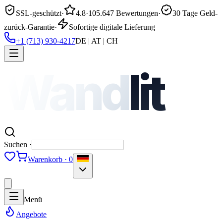
SSL-geschützt
·
4.8
·
105.647 Bewertungen
·
30 Tage Geld-
zurück-Garantie
·
Sofortige digitale Lieferung
+1 (713) 930-4217
DE | AT | CH
Wand
lit
Suchen ·
Warenkorb · 0
Menü
Angebote