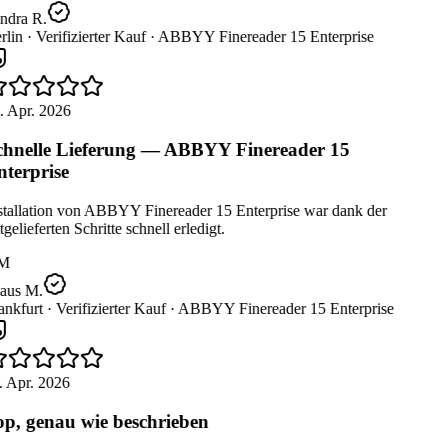
ndra R.
lin ·
Verifizierter Kauf ·
ABBYY Finereader 15 Enterprise
 Apr. 2026
hnelle Lieferung — ABBYY Finereader 15
terprise
tallation von ABBYY Finereader 15 Enterprise war dank der
gelieferten Schritte schnell erledigt.
M
aus M.
nkfurt ·
Verifizierter Kauf ·
ABBYY Finereader 15 Enterprise
 Apr. 2026
p, genau wie beschrieben