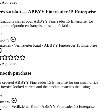
 Apr. 2026
ès satisfait — ABBYY Finereader 15 Enterprise
tructions claires pour ABBYY Finereader 15 Enterprise. Le
port a répondu en français, c’est appréciable.
D
loé D.
xelles ·
Verifizierter Kauf ·
ABBYY Finereader 15 Enterprise
 Apr. 2026
ooth purchase
ordered ABBYY Finereader 15 Enterprise for our small office
nvoice looked correct and the product matches the listing.
W
iver W.
ndon ·
Verifizierter Kauf ·
ABBYY Finereader 15 Enterprise