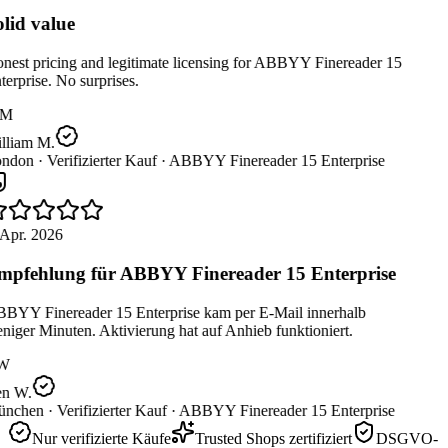
lid value
est pricing and legitimate licensing for ABBYY Finereader 15
erprise. No surprises.
M
lliam M.
ndon ·
Verifizierter Kauf ·
ABBYY Finereader 15 Enterprise
Apr. 2026
pfehlung für ABBYY Finereader 15 Enterprise
BYY Finereader 15 Enterprise kam per E-Mail innerhalb
iger Minuten. Aktivierung hat auf Anhieb funktioniert.
W
n W.
nchen ·
Verifizierter Kauf ·
ABBYY Finereader 15 Enterprise
Nur verifizierte Käufe
Trusted Shops zertifiziert
DSGVO-