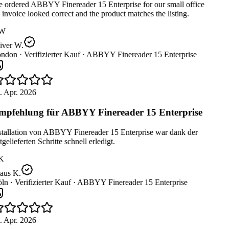
ordered ABBYY Finereader 15 Enterprise for our small office
nvoice looked correct and the product matches the listing.
W
iver W.
ndon ·
Verifizierter Kauf ·
ABBYY Finereader 15 Enterprise
 Apr. 2026
pfehlung für ABBYY Finereader 15 Enterprise
tallation von ABBYY Finereader 15 Enterprise war dank der
gelieferten Schritte schnell erledigt.
K
aus K.
ln ·
Verifizierter Kauf ·
ABBYY Finereader 15 Enterprise
 Apr. 2026