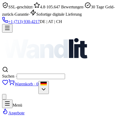
SSL-geschützt
·
4.8
·
105.647 Bewertungen
·
30 Tage Geld-
zurück-Garantie
·
Sofortige digitale Lieferung
+1 (713) 930-4217
DE | AT | CH
Wand
lit
Suchen ·
Warenkorb · 0
Menü
Angebote