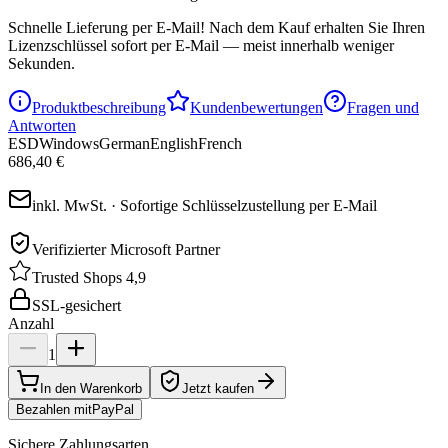
Schnelle Lieferung per E-Mail!
Nach dem Kauf erhalten Sie Ihren
Lizenzschlüssel sofort per E-Mail — meist innerhalb weniger
Sekunden.
Produktbeschreibung
Kundenbewertungen
Fragen und
Antworten
ESD
Windows
German
English
French
686,40 €
inkl. MwSt. · Sofortige Schlüsselzustellung per E-Mail
Verifizierter Microsoft Partner
Trusted Shops 4,9
SSL-gesichert
Anzahl
1
In den Warenkorb
Jetzt kaufen
Bezahlen mit
Pay
Pal
Sichere Zahlungsarten