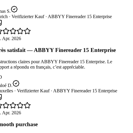
as S.
rich ·
Verifizierter Kauf ·
ABBYY Finereader 15 Enterprise
 Apr. 2026
ès satisfait — ABBYY Finereader 15 Enterprise
tructions claires pour ABBYY Finereader 15 Enterprise. Le
port a répondu en français, c’est appréciable.
D
loé D.
xelles ·
Verifizierter Kauf ·
ABBYY Finereader 15 Enterprise
 Apr. 2026
ooth purchase