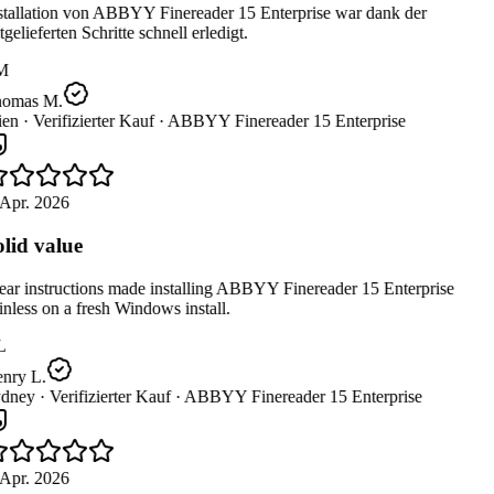
tallation von ABBYY Finereader 15 Enterprise war dank der
gelieferten Schritte schnell erledigt.
M
omas M.
en ·
Verifizierter Kauf ·
ABBYY Finereader 15 Enterprise
Apr. 2026
lid value
ar instructions made installing ABBYY Finereader 15 Enterprise
nless on a fresh Windows install.
L
nry L.
dney ·
Verifizierter Kauf ·
ABBYY Finereader 15 Enterprise
Apr. 2026