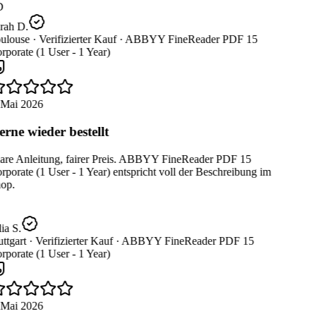
D
rah D.
ulouse ·
Verifizierter Kauf ·
ABBYY FineReader PDF 15
porate (1 User - 1 Year)
 Mai 2026
rne wieder bestellt
are Anleitung, fairer Preis. ABBYY FineReader PDF 15
porate (1 User - 1 Year) entspricht voll der Beschreibung im
op.
ia S.
ttgart ·
Verifizierter Kauf ·
ABBYY FineReader PDF 15
porate (1 User - 1 Year)
 Mai 2026