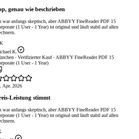
p, genau wie beschrieben
h war anfangs skeptisch, aber ABBYY FineReader PDF 15
porate (1 User - 1 Year) ist original und läuft stabil auf allen
chnern.
K
chael K.
nchen ·
Verifizierter Kauf ·
ABBYY FineReader PDF 15
porate (1 User - 1 Year)
. Apr. 2026
eis-Leistung stimmt
h war anfangs skeptisch, aber ABBYY FineReader PDF 15
porate (1 User - 1 Year) ist original und läuft stabil auf allen
chnern.
K