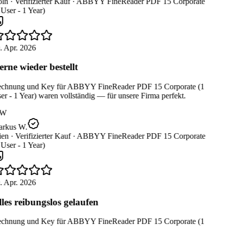
ln ·
Verifizierter Kauf ·
ABBYY FineReader PDF 15 Corporate
User - 1 Year)
. Apr. 2026
rne wieder bestellt
chnung und Key für ABBYY FineReader PDF 15 Corporate (1
r - 1 Year) waren vollständig — für unsere Firma perfekt.
W
rkus W.
en ·
Verifizierter Kauf ·
ABBYY FineReader PDF 15 Corporate
User - 1 Year)
. Apr. 2026
les reibungslos gelaufen
chnung und Key für ABBYY FineReader PDF 15 Corporate (1