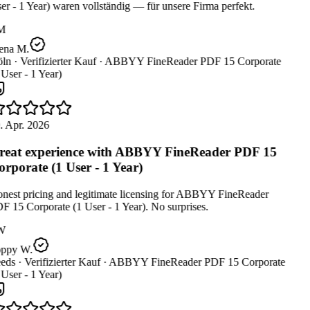
r - 1 Year) waren vollständig — für unsere Firma perfekt.
M
ena M.
ln ·
Verifizierter Kauf ·
ABBYY FineReader PDF 15 Corporate
User - 1 Year)
. Apr. 2026
eat experience with ABBYY FineReader PDF 15
rporate (1 User - 1 Year)
nest pricing and legitimate licensing for ABBYY FineReader
 15 Corporate (1 User - 1 Year). No surprises.
W
ppy W.
eds ·
Verifizierter Kauf ·
ABBYY FineReader PDF 15 Corporate
User - 1 Year)