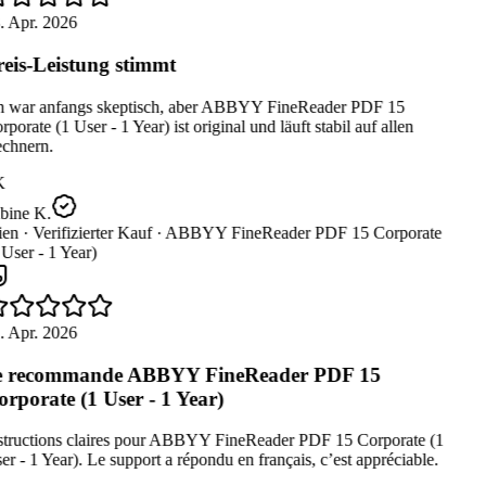
. Apr. 2026
eis-Leistung stimmt
h war anfangs skeptisch, aber ABBYY FineReader PDF 15
porate (1 User - 1 Year) ist original und läuft stabil auf allen
chnern.
K
bine K.
en ·
Verifizierter Kauf ·
ABBYY FineReader PDF 15 Corporate
User - 1 Year)
. Apr. 2026
e recommande ABBYY FineReader PDF 15
rporate (1 User - 1 Year)
structions claires pour ABBYY FineReader PDF 15 Corporate (1
r - 1 Year). Le support a répondu en français, c’est appréciable.