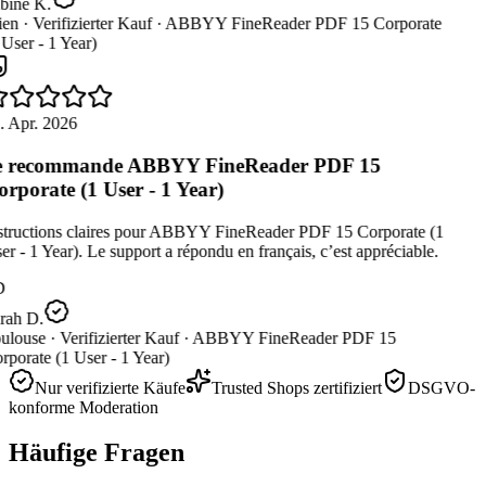
bine K.
en ·
Verifizierter Kauf ·
ABBYY FineReader PDF 15 Corporate
User - 1 Year)
. Apr. 2026
e recommande ABBYY FineReader PDF 15
rporate (1 User - 1 Year)
structions claires pour ABBYY FineReader PDF 15 Corporate (1
r - 1 Year). Le support a répondu en français, c’est appréciable.
D
rah D.
ulouse ·
Verifizierter Kauf ·
ABBYY FineReader PDF 15
porate (1 User - 1 Year)
Nur verifizierte Käufe
Trusted Shops zertifiziert
DSGVO-
konforme Moderation
Häufige Fragen