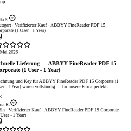
op.
ia S.
ttgart ·
Verifizierter Kauf ·
ABBYY FineReader PDF 15
porate (1 User - 1 Year)
 Mai 2026
hnelle Lieferung — ABBYY FineReader PDF 15
rporate (1 User - 1 Year)
chnung und Key für ABBYY FineReader PDF 15 Corporate (1
r - 1 Year) waren vollständig — für unsere Firma perfekt.
R
na R.
ln ·
Verifizierter Kauf ·
ABBYY FineReader PDF 15 Corporate
User - 1 Year)