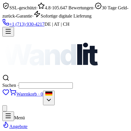
SSL-geschützt
·
4.8
·
105.647 Bewertungen
·
30 Tage Geld-
zurück-Garantie
·
Sofortige digitale Lieferung
+1 (713) 930-4217
DE | AT | CH
Wand
lit
Suchen ·
Warenkorb · 0
Menü
Angebote