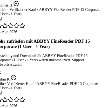
omas H.
rich ·
Verifizierter Kauf ·
ABBYY FineReader PDF 15 Corporate
User - 1 Year)
. Apr. 2026
hr zufrieden mit ABBYY FineReader PDF 15
rporate (1 User - 1 Year)
stellung und Download für ABBYY FineReader PDF 15
porate (1 User - 1 Year) waren unkompliziert. Support
wortete zügig.
K
efan K.
ln ·
Verifizierter Kauf ·
ABBYY FineReader PDF 15 Corporate
User - 1 Year)
. Apr. 2026