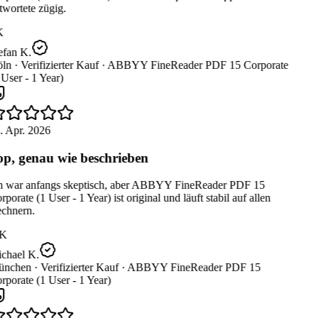
wortete zügig.
K
efan K.
ln ·
Verifizierter Kauf ·
ABBYY FineReader PDF 15 Corporate
User - 1 Year)
. Apr. 2026
p, genau wie beschrieben
h war anfangs skeptisch, aber ABBYY FineReader PDF 15
porate (1 User - 1 Year) ist original und läuft stabil auf allen
chnern.
K
chael K.
nchen ·
Verifizierter Kauf ·
ABBYY FineReader PDF 15
porate (1 User - 1 Year)