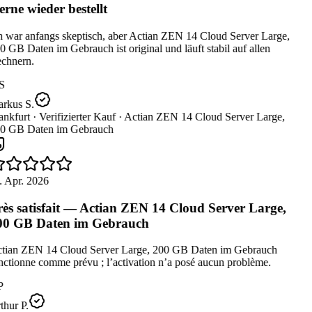
rne wieder bestellt
 war anfangs skeptisch, aber Actian ZEN 14 Cloud Server Large,
 GB Daten im Gebrauch ist original und läuft stabil auf allen
chnern.
S
rkus S.
nkfurt ·
Verifizierter Kauf ·
Actian ZEN 14 Cloud Server Large,
0 GB Daten im Gebrauch
 Apr. 2026
ès satisfait — Actian ZEN 14 Cloud Server Large,
0 GB Daten im Gebrauch
tian ZEN 14 Cloud Server Large, 200 GB Daten im Gebrauch
ctionne comme prévu ; l’activation n’a posé aucun problème.
P
hur P.