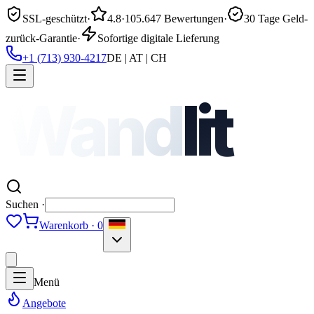
SSL-geschützt
·
4.8
·
105.647 Bewertungen
·
30 Tage Geld-
zurück-Garantie
·
Sofortige digitale Lieferung
+1 (713) 930-4217
DE | AT | CH
Wand
lit
Suchen ·
Warenkorb · 0
Menü
Angebote