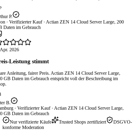
P
hur P.
on ·
Verifizierter Kauf ·
Actian ZEN 14 Cloud Server Large, 200
 Daten im Gebrauch
Apr. 2026
eis-Leistung stimmt
re Anleitung, fairer Preis. Actian ZEN 14 Cloud Server Large,
0 GB Daten im Gebrauch entspricht voll der Beschreibung im
op.
B
er B.
mburg ·
Verifizierter Kauf ·
Actian ZEN 14 Cloud Server Large,
0 GB Daten im Gebrauch
Nur verifizierte Käufe
Trusted Shops zertifiziert
DSGVO-
konforme Moderation