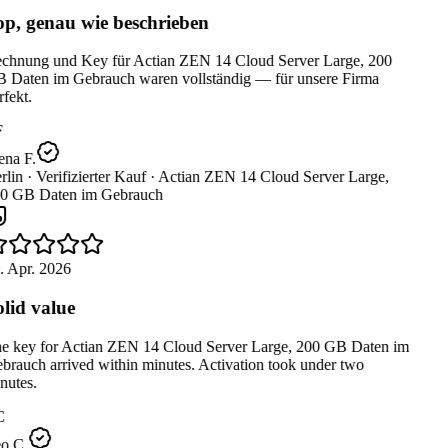
p, genau wie beschrieben
chnung und Key für Actian ZEN 14 Cloud Server Large, 200
 Daten im Gebrauch waren vollständig — für unsere Firma
fekt.
na F.
lin ·
Verifizierter Kauf ·
Actian ZEN 14 Cloud Server Large,
0 GB Daten im Gebrauch
. Apr. 2026
lid value
e key for Actian ZEN 14 Cloud Server Large, 200 GB Daten im
rauch arrived within minutes. Activation took under two
utes.
C
o C.