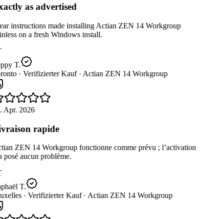
actly as advertised
ear instructions made installing Actian ZEN 14 Workgroup
nless on a fresh Windows install.
ppy T.
ronto ·
Verifizierter Kauf ·
Actian ZEN 14 Workgroup
. Apr. 2026
vraison rapide
tian ZEN 14 Workgroup fonctionne comme prévu ; l’activation
a posé aucun problème.
T
phaël T.
uxelles ·
Verifizierter Kauf ·
Actian ZEN 14 Workgroup