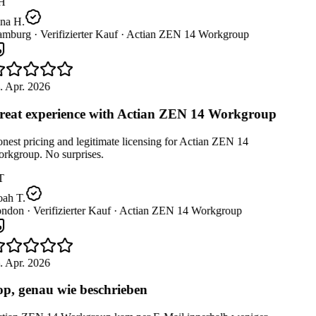
H
na H.
mburg ·
Verifizierter Kauf ·
Actian ZEN 14 Workgroup
. Apr. 2026
eat experience with Actian ZEN 14 Workgroup
est pricing and legitimate licensing for Actian ZEN 14
rkgroup. No surprises.
T
ah T.
ndon ·
Verifizierter Kauf ·
Actian ZEN 14 Workgroup
. Apr. 2026
p, genau wie beschrieben