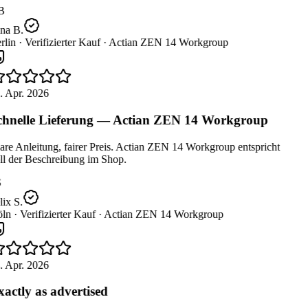
B
na B.
lin ·
Verifizierter Kauf ·
Actian ZEN 14 Workgroup
. Apr. 2026
hnelle Lieferung — Actian ZEN 14 Workgroup
re Anleitung, fairer Preis. Actian ZEN 14 Workgroup entspricht
ll der Beschreibung im Shop.
ix S.
ln ·
Verifizierter Kauf ·
Actian ZEN 14 Workgroup
. Apr. 2026
actly as advertised