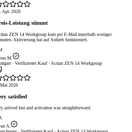
. Apr. 2026
eis-Leistung stimmt
tian ZEN 14 Workgroup kam per E-Mail innerhalb weniger
uten. Aktivierung hat auf Anhieb funktioniert.
M
ena M.
ttgart ·
Verifizierter Kauf ·
Actian ZEN 14 Workgroup
 Mai 2026
ry satisfied
 arrived fast and activation was straightforward.
A
an A.
nchester ·
Verifizierter Kauf ·
Actian ZEN 14 Workgroup