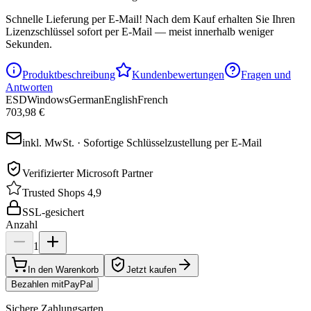
Schnelle Lieferung per E-Mail!
Nach dem Kauf erhalten Sie Ihren
Lizenzschlüssel sofort per E-Mail — meist innerhalb weniger
Sekunden.
Produktbeschreibung
Kundenbewertungen
Fragen und
Antworten
ESD
Windows
German
English
French
703,98 €
inkl. MwSt. · Sofortige Schlüsselzustellung per E-Mail
Verifizierter Microsoft Partner
Trusted Shops 4,9
SSL-gesichert
Anzahl
1
In den Warenkorb
Jetzt kaufen
Bezahlen mit
Pay
Pal
Sichere Zahlungsarten