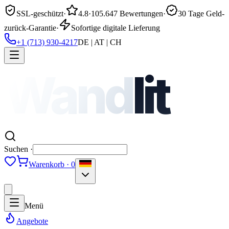
SSL-geschützt
·
4.8
·
105.647 Bewertungen
·
30 Tage Geld-
zurück-Garantie
·
Sofortige digitale Lieferung
+1 (713) 930-4217
DE | AT | CH
Wand
lit
Suchen ·
Warenkorb · 0
Menü
Angebote