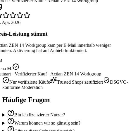
rich ·
Verifizierter Kauf ·
Actian ZEN 14 Workgroup
. Apr. 2026
eis-Leistung stimmt
tian ZEN 14 Workgroup kam per E-Mail innerhalb weniger
uten. Aktivierung hat auf Anhieb funktioniert.
M
ena M.
ttgart ·
Verifizierter Kauf ·
Actian ZEN 14 Workgroup
Nur verifizierte Käufe
Trusted Shops zertifiziert
DSGVO-
konforme Moderation
Häufige Fragen
Bin ich lizenzierter Nutzer?
Warum können wir so günstig sein?