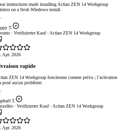
ear instructions made installing Actian ZEN 14 Workgroup
nless on a fresh Windows install.
ppy T.
ronto ·
Verifizierter Kauf ·
Actian ZEN 14 Workgroup
. Apr. 2026
vraison rapide
tian ZEN 14 Workgroup fonctionne comme prévu ; l’activation
a posé aucun problème.
T
phaël T.
uxelles ·
Verifizierter Kauf ·
Actian ZEN 14 Workgroup
. Apr. 2026