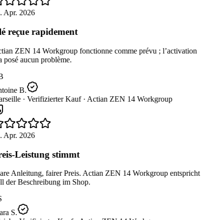
. Apr. 2026
é reçue rapidement
tian ZEN 14 Workgroup fonctionne comme prévu ; l’activation
a posé aucun problème.
B
toine B.
seille ·
Verifizierter Kauf ·
Actian ZEN 14 Workgroup
. Apr. 2026
eis-Leistung stimmt
re Anleitung, fairer Preis. Actian ZEN 14 Workgroup entspricht
ll der Beschreibung im Shop.
S
ra S.