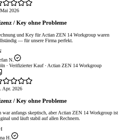
 Mai 2026
zenz / Key ohne Probleme
chnung und Key für Actian ZEN 14 Workgroup waren
lständig — für unsere Firma perfekt.
N
efan N.
ln ·
Verifizierter Kauf ·
Actian ZEN 14 Workgroup
. Apr. 2026
zenz / Key ohne Probleme
h war anfangs skeptisch, aber Actian ZEN 14 Workgroup ist
ginal und läuft stabil auf allen Rechnern.
H
na H.