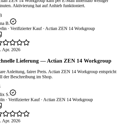
tian ZEN 14 Workgroup kam per E-Mail innerhalb weniger
uten. Aktivierung hat auf Anhieb funktioniert.
B
na B.
lin ·
Verifizierter Kauf ·
Actian ZEN 14 Workgroup
. Apr. 2026
hnelle Lieferung — Actian ZEN 14 Workgroup
re Anleitung, fairer Preis. Actian ZEN 14 Workgroup entspricht
ll der Beschreibung im Shop.
ix S.
ln ·
Verifizierter Kauf ·
Actian ZEN 14 Workgroup
. Apr. 2026