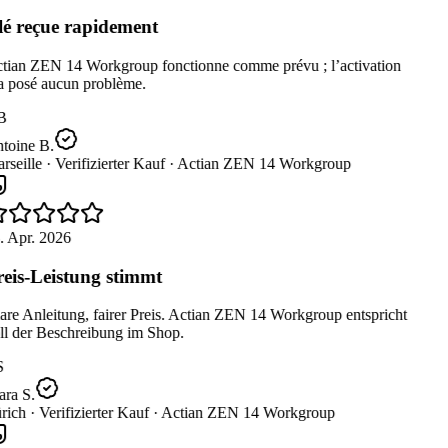
é reçue rapidement
tian ZEN 14 Workgroup fonctionne comme prévu ; l’activation
a posé aucun problème.
B
toine B.
seille ·
Verifizierter Kauf ·
Actian ZEN 14 Workgroup
. Apr. 2026
eis-Leistung stimmt
re Anleitung, fairer Preis. Actian ZEN 14 Workgroup entspricht
ll der Beschreibung im Shop.
S
ra S.
rich ·
Verifizierter Kauf ·
Actian ZEN 14 Workgroup