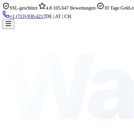
SSL-geschützt
·
4.8
·
105.647 Bewertungen
·
30 Tage Geld-z
+1 (713) 930-4217
DE | AT | CH
Wa