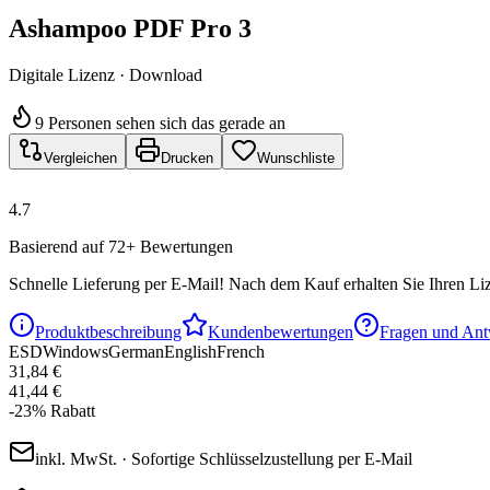
Ashampoo PDF Pro 3
Digitale Lizenz · Download
9 Personen sehen sich das gerade an
Vergleichen
Drucken
Wunschliste
4.7
Basierend auf 72+ Bewertungen
Schnelle Lieferung per E-Mail!
Nach dem Kauf erhalten Sie Ihren Liz
Produktbeschreibung
Kundenbewertungen
Fragen und Ant
ESD
Windows
German
English
French
31,84 €
41,44 €
-
23
%
Rabatt
inkl. MwSt. · Sofortige Schlüsselzustellung per E-Mail