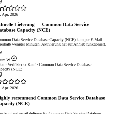
. Apr. 2026
hnelle Lieferung — Common Data Service
tabase Capacity (NCE)
mmon Data Service Database Capacity (NCE) kam per E-Mail
erhalb weniger Minuten. Aktivierung hat auf Anhieb funktioniert.
W
ura W.
en ·
Verifizierter Kauf ·
Common Data Service Database
pacity (NCE)
. Apr. 2026
ghly recommend Common Data Service Database
pacity (NCE)
eckout and email delivery for Common Data Service Database