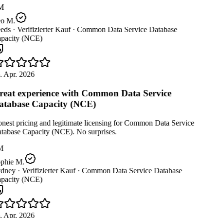
M
o M.
eds ·
Verifizierter Kauf ·
Common Data Service Database
pacity (NCE)
. Apr. 2026
eat experience with Common Data Service
tabase Capacity (NCE)
est pricing and legitimate licensing for Common Data Service
tabase Capacity (NCE). No surprises.
M
phie M.
dney ·
Verifizierter Kauf ·
Common Data Service Database
pacity (NCE)
. Apr. 2026