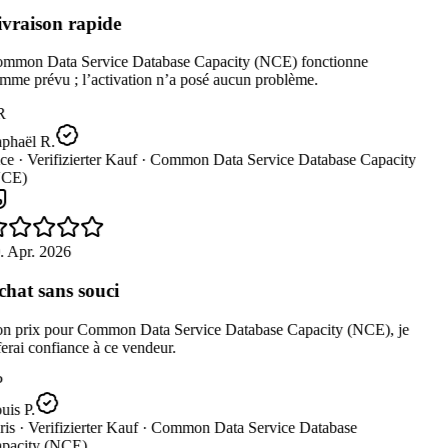
vraison rapide
mmon Data Service Database Capacity (NCE) fonctionne
me prévu ; l’activation n’a posé aucun problème.
R
phaël R.
ce ·
Verifizierter Kauf ·
Common Data Service Database Capacity
CE)
. Apr. 2026
hat sans souci
n prix pour Common Data Service Database Capacity (NCE), je
erai confiance à ce vendeur.
is P.
is ·
Verifizierter Kauf ·
Common Data Service Database
pacity (NCE)