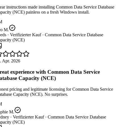
ear instructions made installing Common Data Service Database
acity (NCE) painless on a fresh Windows install.
M
o M.
eds ·
Verifizierter Kauf ·
Common Data Service Database
pacity (NCE)
. Apr. 2026
eat experience with Common Data Service
tabase Capacity (NCE)
est pricing and legitimate licensing for Common Data Service
tabase Capacity (NCE). No surprises.
M
phie M.
dney ·
Verifizierter Kauf ·
Common Data Service Database
pacity (NCE)