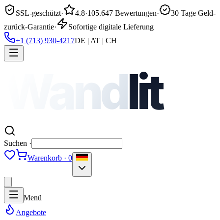
SSL-geschützt
·
4.8
·
105.647 Bewertungen
·
30 Tage Geld-
zurück-Garantie
·
Sofortige digitale Lieferung
+1 (713) 930-4217
DE | AT | CH
Wand
lit
Suchen ·
Warenkorb · 0
Menü
Angebote