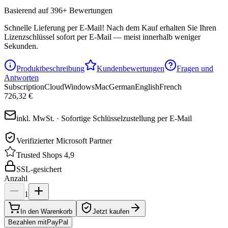
Basierend auf 396+ Bewertungen
Schnelle Lieferung per E-Mail!
Nach dem Kauf erhalten Sie Ihren
Lizenzschlüssel sofort per E-Mail — meist innerhalb weniger
Sekunden.
Produktbeschreibung
Kundenbewertungen
Fragen und
Antworten
Subscription
Cloud
Windows
Mac
German
English
French
726,32 €
inkl. MwSt. · Sofortige Schlüsselzustellung per E-Mail
Verifizierter Microsoft Partner
Trusted Shops 4,9
SSL-gesichert
Anzahl
1
In den Warenkorb
Jetzt kaufen
Bezahlen mit
Pay
Pal