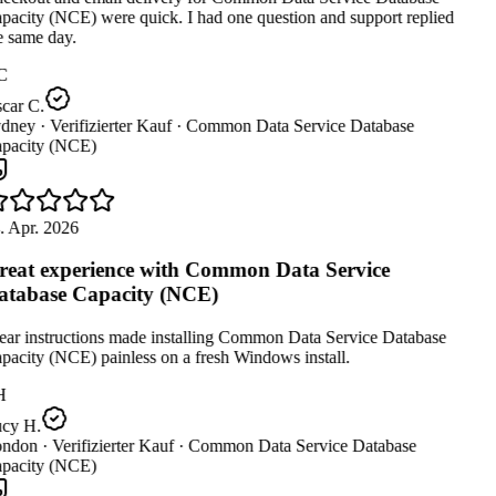
acity (NCE) were quick. I had one question and support replied
 same day.
C
car C.
dney ·
Verifizierter Kauf ·
Common Data Service Database
pacity (NCE)
. Apr. 2026
eat experience with Common Data Service
tabase Capacity (NCE)
ear instructions made installing Common Data Service Database
acity (NCE) painless on a fresh Windows install.
H
cy H.
ndon ·
Verifizierter Kauf ·
Common Data Service Database
pacity (NCE)