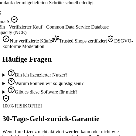
 dank der mitgelieferten Schritte schnell erledigt.
S
ra S.
ln ·
Verifizierter Kauf ·
Common Data Service Database
pacity (NCE)
Nur verifizierte Käufe
Trusted Shops zertifiziert
DSGVO-
konforme Moderation
Häufige Fragen
Bin ich lizenzierter Nutzer?
Warum können wir so günstig sein?
Gibt es diese Software für mich?
100% RISIKOFREI
30-Tage-Geld-zurück-Garantie
Wenn Ihre Lizenz nicht aktiviert werden kann oder nicht wie