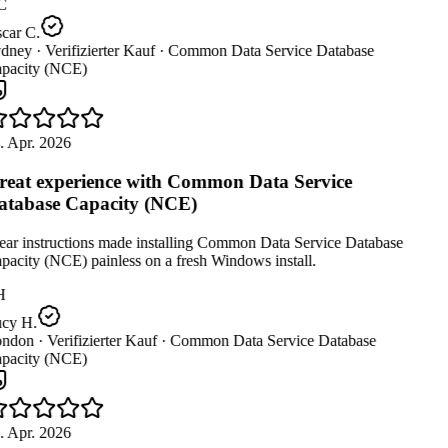
C
car C.
dney ·
Verifizierter Kauf ·
Common Data Service Database
pacity (NCE)
. Apr. 2026
eat experience with Common Data Service
tabase Capacity (NCE)
ear instructions made installing Common Data Service Database
acity (NCE) painless on a fresh Windows install.
H
cy H.
ndon ·
Verifizierter Kauf ·
Common Data Service Database
pacity (NCE)
. Apr. 2026