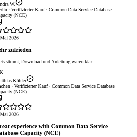
ndra W.
lin ·
Verifizierter Kauf ·
Common Data Service Database
pacity (NCE)
 Mai 2026
hr zufrieden
eis stimmt, Download und Anleitung waren klar.
K
tthias Köhler
chen ·
Verifizierter Kauf ·
Common Data Service Database
pacity (NCE)
 Mai 2026
eat experience with Common Data Service
tabase Capacity (NCE)