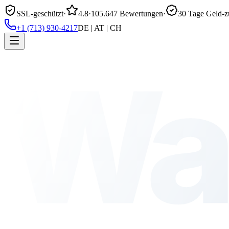
SSL-geschützt
·
4.8
·
105.647 Bewertungen
·
30 Tage Geld-z
+1 (713) 930-4217
DE | AT | CH
Wa