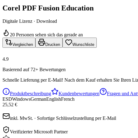
Corel PDF Fusion Education
Digitale Lizenz · Download
20 Personen sehen sich das gerade an
Vergleichen
Drucken
Wunschliste
4.9
Basierend auf 72+ Bewertungen
Schnelle Lieferung per E-Mail!
Nach dem Kauf erhalten Sie Ihren Liz
Produktbeschreibung
Kundenbewertungen
Fragen und Ant
ESD
Windows
German
English
French
25,52 €
inkl. MwSt. · Sofortige Schlüsselzustellung per E-Mail
Verifizierter Microsoft Partner