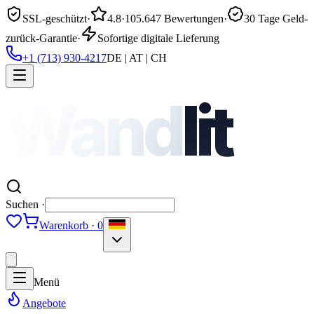
SSL-geschützt
·
4.8
·
105.647 Bewertungen
·
30 Tage Geld-
zurück-Garantie
·
Sofortige digitale Lieferung
+1 (713) 930-4217
DE | AT | CH
Wand
lit
Suchen ·
Warenkorb · 0
Menü
Angebote