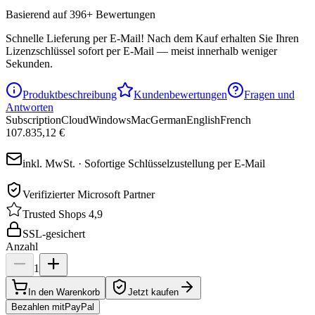
Basierend auf 396+ Bewertungen
Schnelle Lieferung per E-Mail!
Nach dem Kauf erhalten Sie Ihren
Lizenzschlüssel sofort per E-Mail — meist innerhalb weniger
Sekunden.
Produktbeschreibung
Kundenbewertungen
Fragen und
Antworten
Subscription
Cloud
Windows
Mac
German
English
French
107.835,12 €
inkl. MwSt. · Sofortige Schlüsselzustellung per E-Mail
Verifizierter Microsoft Partner
Trusted Shops 4,9
SSL-gesichert
Anzahl
1
In den Warenkorb
Jetzt kaufen
Bezahlen mit
Pay
Pal