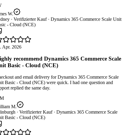
W
mes W.
dney ·
Verifizierter Kauf ·
Dynamics 365 Commerce Scale Unit
sic - Cloud (NCE)
 Apr. 2026
ghly recommend Dynamics 365 Commerce Scale
it Basic - Cloud (NCE)
eckout and email delivery for Dynamics 365 Commerce Scale
t Basic - Cloud (NCE) were quick. I had one question and
port replied the same day.
M
lliam M.
inburgh ·
Verifizierter Kauf ·
Dynamics 365 Commerce Scale
it Basic - Cloud (NCE)