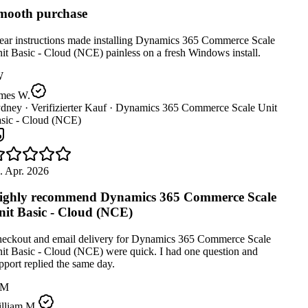
ooth purchase
ear instructions made installing Dynamics 365 Commerce Scale
t Basic - Cloud (NCE) painless on a fresh Windows install.
W
mes W.
dney ·
Verifizierter Kauf ·
Dynamics 365 Commerce Scale Unit
sic - Cloud (NCE)
 Apr. 2026
ghly recommend Dynamics 365 Commerce Scale
it Basic - Cloud (NCE)
eckout and email delivery for Dynamics 365 Commerce Scale
t Basic - Cloud (NCE) were quick. I had one question and
port replied the same day.
M
lliam M.