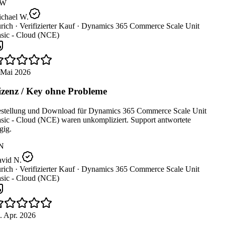
W
chael W.
rich ·
Verifizierter Kauf ·
Dynamics 365 Commerce Scale Unit
sic - Cloud (NCE)
 Mai 2026
zenz / Key ohne Probleme
stellung und Download für Dynamics 365 Commerce Scale Unit
sic - Cloud (NCE) waren unkompliziert. Support antwortete
ig.
N
vid N.
rich ·
Verifizierter Kauf ·
Dynamics 365 Commerce Scale Unit
sic - Cloud (NCE)
 Apr. 2026