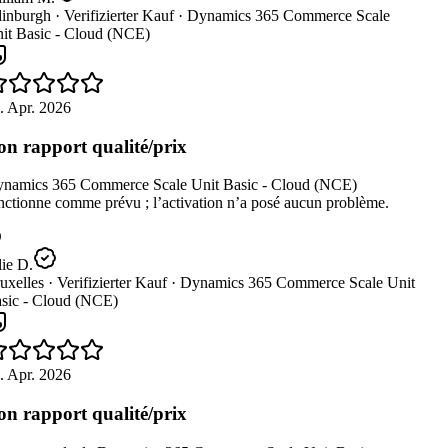
inburgh ·
Verifizierter Kauf ·
Dynamics 365 Commerce Scale
it Basic - Cloud (NCE)
 Apr. 2026
n rapport qualité/prix
namics 365 Commerce Scale Unit Basic - Cloud (NCE)
ctionne comme prévu ; l’activation n’a posé aucun problème.
ie D.
xelles ·
Verifizierter Kauf ·
Dynamics 365 Commerce Scale Unit
sic - Cloud (NCE)
 Apr. 2026
n rapport qualité/prix