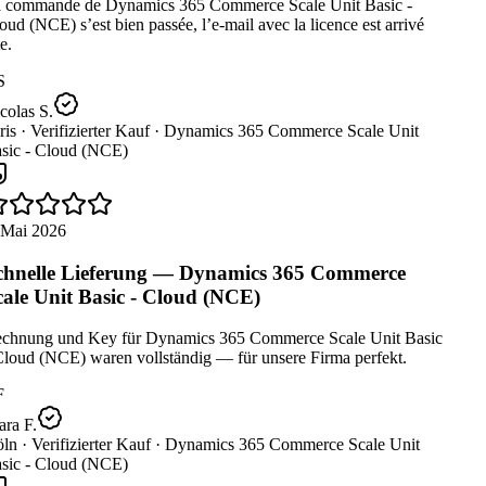
 commande de Dynamics 365 Commerce Scale Unit Basic -
ud (NCE) s’est bien passée, l’e-mail avec la licence est arrivé
e.
S
olas S.
is ·
Verifizierter Kauf ·
Dynamics 365 Commerce Scale Unit
sic - Cloud (NCE)
 Mai 2026
hnelle Lieferung — Dynamics 365 Commerce
ale Unit Basic - Cloud (NCE)
chnung und Key für Dynamics 365 Commerce Scale Unit Basic
loud (NCE) waren vollständig — für unsere Firma perfekt.
ra F.
ln ·
Verifizierter Kauf ·
Dynamics 365 Commerce Scale Unit
sic - Cloud (NCE)