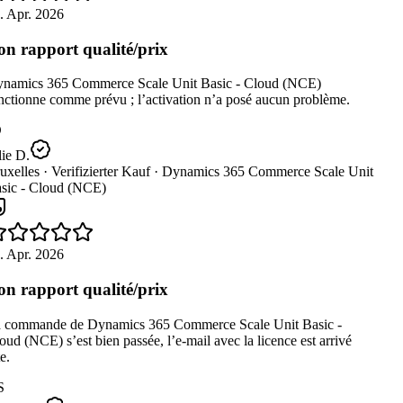
 Apr. 2026
n rapport qualité/prix
namics 365 Commerce Scale Unit Basic - Cloud (NCE)
ctionne comme prévu ; l’activation n’a posé aucun problème.
ie D.
xelles ·
Verifizierter Kauf ·
Dynamics 365 Commerce Scale Unit
sic - Cloud (NCE)
 Apr. 2026
n rapport qualité/prix
 commande de Dynamics 365 Commerce Scale Unit Basic -
ud (NCE) s’est bien passée, l’e-mail avec la licence est arrivé
e.
S