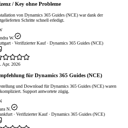
zenz / Key ohne Probleme
stallation von Dynamics 365 Guides (NCE) war dank der
gelieferten Schritte schnell erledigt.
W
ndra W.
ttgart ·
Verifizierter Kauf ·
Dynamics 365 Guides (NCE)
. Apr. 2026
pfehlung für Dynamics 365 Guides (NCE)
stellung und Download für Dynamics 365 Guides (NCE) waren
ompliziert. Support antwortete zügig.
N
ara N.
nkfurt ·
Verifizierter Kauf ·
Dynamics 365 Guides (NCE)