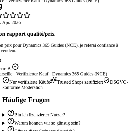
ce ·
Verifizierter Kauf ·
Dynamics 365 Guides (NCE)
. Apr. 2026
n rapport qualité/prix
n prix pour Dynamics 365 Guides (NCE), je referai confiance à
vendeur.
B
rre B.
seille ·
Verifizierter Kauf ·
Dynamics 365 Guides (NCE)
Nur verifizierte Käufe
Trusted Shops zertifiziert
DSGVO-
konforme Moderation
Häufige Fragen
Bin ich lizenzierter Nutzer?
Warum können wir so günstig sein?