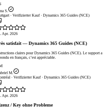
S
na S.
ttgart ·
Verifizierter Kauf ·
Dynamics 365 Guides (NCE)
. Apr. 2026
ès satisfait — Dynamics 365 Guides (NCE)
tructions claires pour Dynamics 365 Guides (NCE). Le support a
ondu en français, c’est appréciable.
M
briel M.
ntréal ·
Verifizierter Kauf ·
Dynamics 365 Guides (NCE)
. Apr. 2026
zenz / Key ohne Probleme