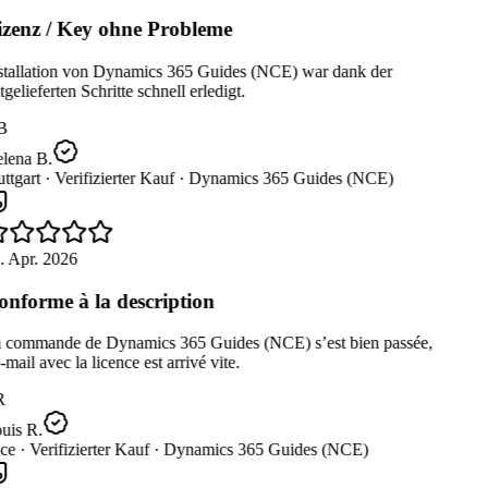
zenz / Key ohne Probleme
stallation von Dynamics 365 Guides (NCE) war dank der
gelieferten Schritte schnell erledigt.
B
lena B.
ttgart ·
Verifizierter Kauf ·
Dynamics 365 Guides (NCE)
. Apr. 2026
nforme à la description
 commande de Dynamics 365 Guides (NCE) s’est bien passée,
-mail avec la licence est arrivé vite.
R
uis R.
ce ·
Verifizierter Kauf ·
Dynamics 365 Guides (NCE)