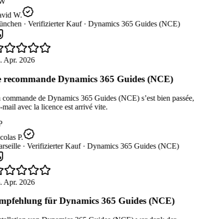
W
vid W.
nchen ·
Verifizierter Kauf ·
Dynamics 365 Guides (NCE)
. Apr. 2026
 recommande Dynamics 365 Guides (NCE)
 commande de Dynamics 365 Guides (NCE) s’est bien passée,
-mail avec la licence est arrivé vite.
P
olas P.
seille ·
Verifizierter Kauf ·
Dynamics 365 Guides (NCE)
. Apr. 2026
pfehlung für Dynamics 365 Guides (NCE)