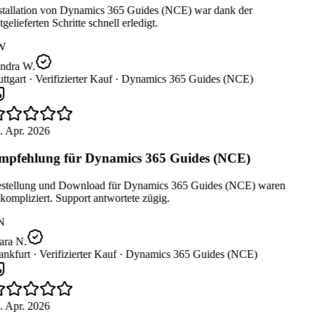
stallation von Dynamics 365 Guides (NCE) war dank der
gelieferten Schritte schnell erledigt.
W
ndra W.
ttgart ·
Verifizierter Kauf ·
Dynamics 365 Guides (NCE)
. Apr. 2026
pfehlung für Dynamics 365 Guides (NCE)
stellung und Download für Dynamics 365 Guides (NCE) waren
ompliziert. Support antwortete zügig.
N
ara N.
nkfurt ·
Verifizierter Kauf ·
Dynamics 365 Guides (NCE)
. Apr. 2026