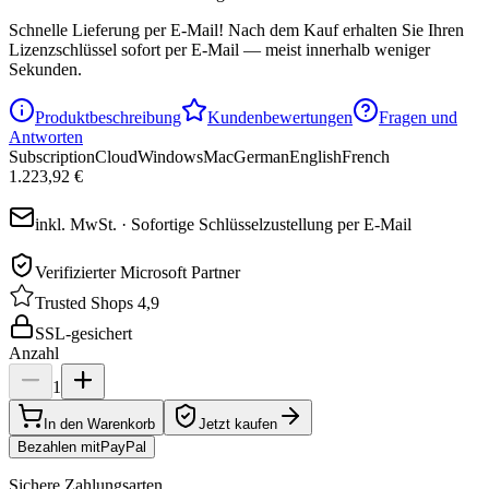
Schnelle Lieferung per E-Mail!
Nach dem Kauf erhalten Sie Ihren
Lizenzschlüssel sofort per E-Mail — meist innerhalb weniger
Sekunden.
Produktbeschreibung
Kundenbewertungen
Fragen und
Antworten
Subscription
Cloud
Windows
Mac
German
English
French
1.223,92 €
inkl. MwSt. · Sofortige Schlüsselzustellung per E-Mail
Verifizierter Microsoft Partner
Trusted Shops 4,9
SSL-gesichert
Anzahl
1
In den Warenkorb
Jetzt kaufen
Bezahlen mit
Pay
Pal
Sichere Zahlungsarten