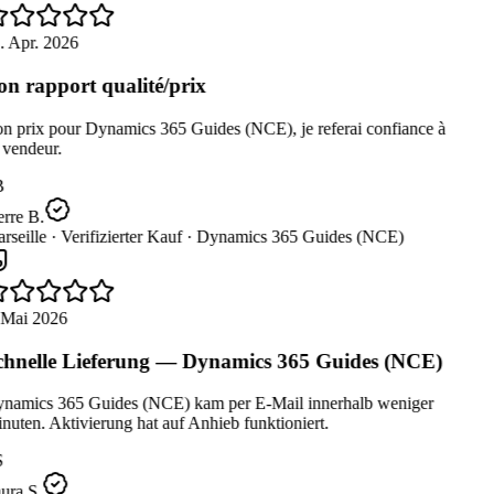
. Apr. 2026
n rapport qualité/prix
n prix pour Dynamics 365 Guides (NCE), je referai confiance à
vendeur.
B
rre B.
seille ·
Verifizierter Kauf ·
Dynamics 365 Guides (NCE)
 Mai 2026
hnelle Lieferung — Dynamics 365 Guides (NCE)
namics 365 Guides (NCE) kam per E-Mail innerhalb weniger
uten. Aktivierung hat auf Anhieb funktioniert.
ura S.