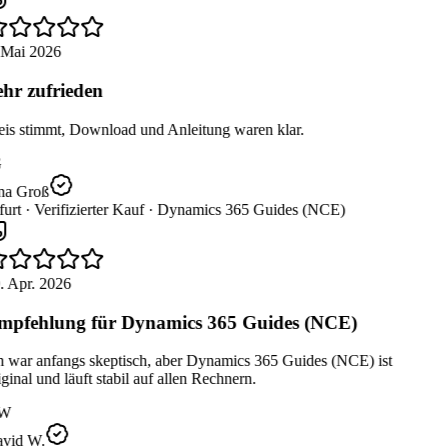
 Mai 2026
hr zufrieden
eis stimmt, Download und Anleitung waren klar.
na Groß
urt ·
Verifizierter Kauf ·
Dynamics 365 Guides (NCE)
. Apr. 2026
pfehlung für Dynamics 365 Guides (NCE)
h war anfangs skeptisch, aber Dynamics 365 Guides (NCE) ist
ginal und läuft stabil auf allen Rechnern.
W
vid W.