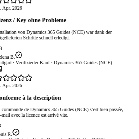
. Apr. 2026
zenz / Key ohne Probleme
stallation von Dynamics 365 Guides (NCE) war dank der
gelieferten Schritte schnell erledigt.
B
lena B.
ttgart ·
Verifizierter Kauf ·
Dynamics 365 Guides (NCE)
. Apr. 2026
nforme à la description
 commande de Dynamics 365 Guides (NCE) s’est bien passée,
-mail avec la licence est arrivé vite.
R
uis R.