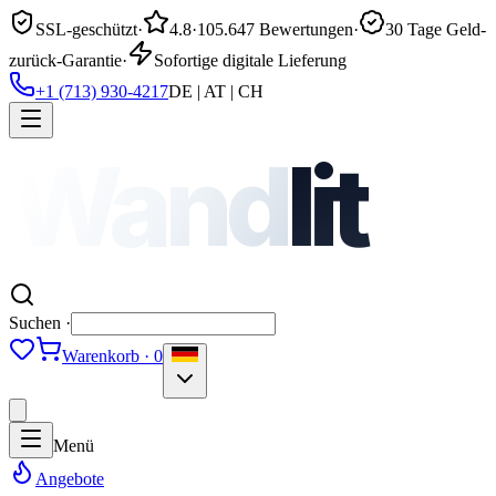
SSL-geschützt
·
4.8
·
105.647 Bewertungen
·
30 Tage Geld-
zurück-Garantie
·
Sofortige digitale Lieferung
+1 (713) 930-4217
DE | AT | CH
Wand
lit
Suchen ·
Warenkorb · 0
Menü
Angebote