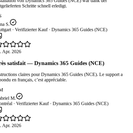
stallation von Dynamics 365 Guides (NCE) war dank der
gelieferten Schritte schnell erledigt.
S
na S.
ttgart ·
Verifizierter Kauf ·
Dynamics 365 Guides (NCE)
. Apr. 2026
ès satisfait — Dynamics 365 Guides (NCE)
tructions claires pour Dynamics 365 Guides (NCE). Le support a
ondu en français, c’est appréciable.
M
briel M.
ntréal ·
Verifizierter Kauf ·
Dynamics 365 Guides (NCE)
. Apr. 2026