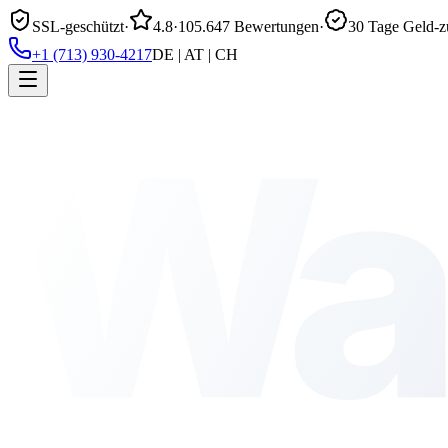
SSL-geschützt
·
4.8
·
105.647 Bewertungen
·
30 Tage Geld-z
+1 (713) 930-4217
DE | AT | CH
Wa