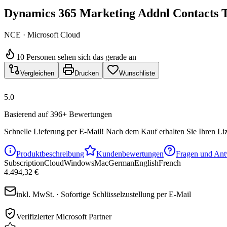
Dynamics 365 Marketing Addnl Contacts T
NCE · Microsoft Cloud
10 Personen sehen sich das gerade an
Vergleichen
Drucken
Wunschliste
5.0
Basierend auf 396+ Bewertungen
Schnelle Lieferung per E-Mail!
Nach dem Kauf erhalten Sie Ihren Liz
Produktbeschreibung
Kundenbewertungen
Fragen und Ant
Subscription
Cloud
Windows
Mac
German
English
French
4.494,32 €
inkl. MwSt. · Sofortige Schlüsselzustellung per E-Mail
Verifizierter Microsoft Partner