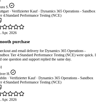
ura S.
ttgart ·
Verifizierter Kauf ·
Dynamics 365 Operations - Sandbox
er 4:Standard Performance Testing (NCE)
. Apr. 2026
ooth purchase
eckout and email delivery for Dynamics 365 Operations -
ndbox Tier 4:Standard Performance Testing (NCE) were quick. I
 one question and support replied the same day.
H
ver H.
blin ·
Verifizierter Kauf ·
Dynamics 365 Operations - Sandbox
er 4:Standard Performance Testing (NCE)
. Apr. 2026