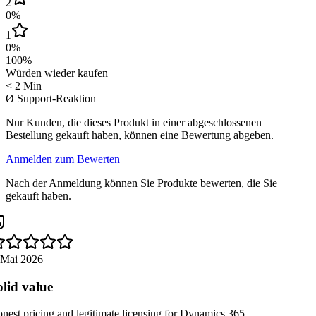
2
0
%
1
0
%
100
%
Würden wieder kaufen
< 2 Min
Ø Support-Reaktion
Nur Kunden, die dieses Produkt in einer abgeschlossenen
Bestellung gekauft haben, können eine Bewertung abgeben.
Anmelden zum Bewerten
Nach der Anmeldung können Sie Produkte bewerten, die Sie
gekauft haben.
 Mai 2026
lid value
est pricing and legitimate licensing for Dynamics 365