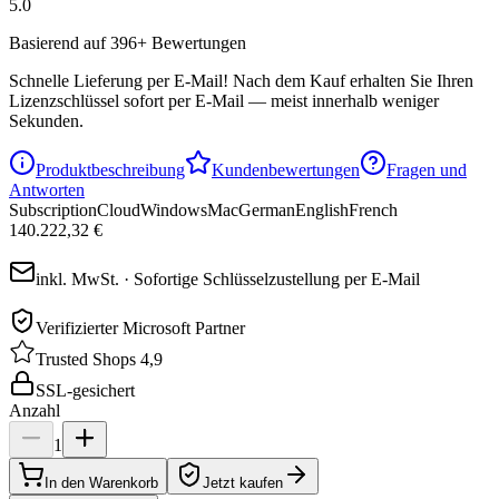
5.0
Basierend auf 396+ Bewertungen
Schnelle Lieferung per E-Mail!
Nach dem Kauf erhalten Sie Ihren
Lizenzschlüssel sofort per E-Mail — meist innerhalb weniger
Sekunden.
Produktbeschreibung
Kundenbewertungen
Fragen und
Antworten
Subscription
Cloud
Windows
Mac
German
English
French
140.222,32 €
inkl. MwSt. · Sofortige Schlüsselzustellung per E-Mail
Verifizierter Microsoft Partner
Trusted Shops 4,9
SSL-gesichert
Anzahl
1
In den Warenkorb
Jetzt kaufen