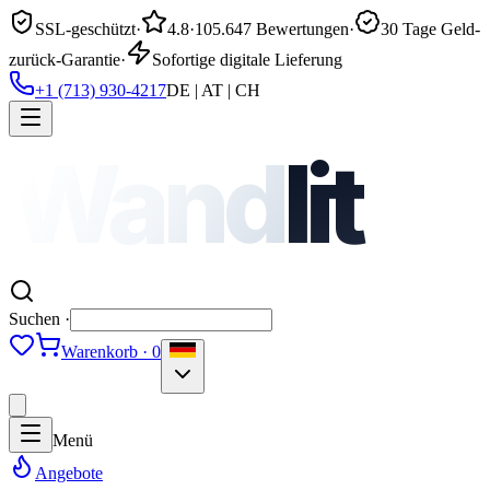
SSL-geschützt
·
4.8
·
105.647 Bewertungen
·
30 Tage Geld-
zurück-Garantie
·
Sofortige digitale Lieferung
+1 (713) 930-4217
DE | AT | CH
Wand
lit
Suchen ·
Warenkorb · 0
Menü
Angebote