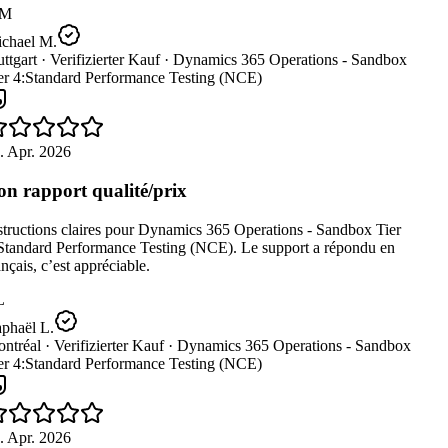
M
chael M.
ttgart ·
Verifizierter Kauf ·
Dynamics 365 Operations - Sandbox
er 4:Standard Performance Testing (NCE)
. Apr. 2026
n rapport qualité/prix
tructions claires pour Dynamics 365 Operations - Sandbox Tier
Standard Performance Testing (NCE). Le support a répondu en
nçais, c’est appréciable.
L
phaël L.
ntréal ·
Verifizierter Kauf ·
Dynamics 365 Operations - Sandbox
er 4:Standard Performance Testing (NCE)
. Apr. 2026