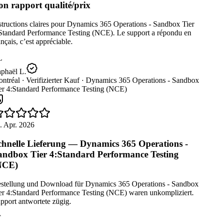
n rapport qualité/prix
tructions claires pour Dynamics 365 Operations - Sandbox Tier
Standard Performance Testing (NCE). Le support a répondu en
nçais, c’est appréciable.
L
phaël L.
ntréal ·
Verifizierter Kauf ·
Dynamics 365 Operations - Sandbox
er 4:Standard Performance Testing (NCE)
. Apr. 2026
hnelle Lieferung — Dynamics 365 Operations -
ndbox Tier 4:Standard Performance Testing
NCE)
stellung und Download für Dynamics 365 Operations - Sandbox
er 4:Standard Performance Testing (NCE) waren unkompliziert.
port antwortete zügig.