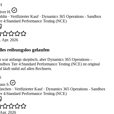
H
ver H.
blin ·
Verifizierter Kauf ·
Dynamics 365 Operations - Sandbox
er 4:Standard Performance Testing (NCE)
. Apr. 2026
les reibungslos gelaufen
 war anfangs skeptisch, aber Dynamics 365 Operations -
dbox Tier 4:Standard Performance Testing (NCE) ist original
 läuft stabil auf allen Rechnern.
S
aus S.
nchen ·
Verifizierter Kauf ·
Dynamics 365 Operations - Sandbox
er 4:Standard Performance Testing (NCE)
Apr. 2026