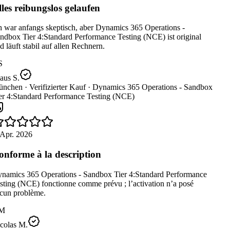
les reibungslos gelaufen
 war anfangs skeptisch, aber Dynamics 365 Operations -
dbox Tier 4:Standard Performance Testing (NCE) ist original
 läuft stabil auf allen Rechnern.
S
aus S.
nchen ·
Verifizierter Kauf ·
Dynamics 365 Operations - Sandbox
er 4:Standard Performance Testing (NCE)
Apr. 2026
nforme à la description
namics 365 Operations - Sandbox Tier 4:Standard Performance
ting (NCE) fonctionne comme prévu ; l’activation n’a posé
cun problème.
M
colas M.