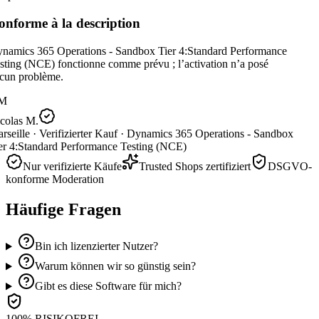
nforme à la description
namics 365 Operations - Sandbox Tier 4:Standard Performance
ting (NCE) fonctionne comme prévu ; l’activation n’a posé
cun problème.
M
colas M.
seille ·
Verifizierter Kauf ·
Dynamics 365 Operations - Sandbox
er 4:Standard Performance Testing (NCE)
Nur verifizierte Käufe
Trusted Shops zertifiziert
DSGVO-
konforme Moderation
Häufige Fragen
Bin ich lizenzierter Nutzer?
Warum können wir so günstig sein?
Gibt es diese Software für mich?
100% RISIKOFREI