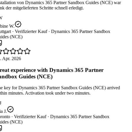
stallation von Dynamics 365 Partner Sandbox Guides (NCE) war
k der mitgelieferten Schritte schnell erledigt.
W
bine W.
ttgart ·
Verifizierter Kauf ·
Dynamics 365 Partner Sandbox
ides (NCE)
. Apr. 2026
eat experience with Dynamics 365 Partner
ndbox Guides (NCE)
e key for Dynamics 365 Partner Sandbox Guides (NCE) arrived
hin minutes. Activation took under two minutes.
J
 J.
ronto ·
Verifizierter Kauf ·
Dynamics 365 Partner Sandbox
ides (NCE)