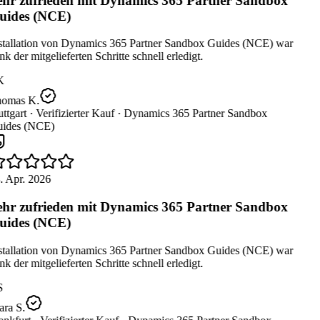
hr zufrieden mit Dynamics 365 Partner Sandbox
ides (NCE)
stallation von Dynamics 365 Partner Sandbox Guides (NCE) war
k der mitgelieferten Schritte schnell erledigt.
K
omas K.
ttgart ·
Verifizierter Kauf ·
Dynamics 365 Partner Sandbox
ides (NCE)
. Apr. 2026
hr zufrieden mit Dynamics 365 Partner Sandbox
ides (NCE)
stallation von Dynamics 365 Partner Sandbox Guides (NCE) war
k der mitgelieferten Schritte schnell erledigt.
S
ra S.