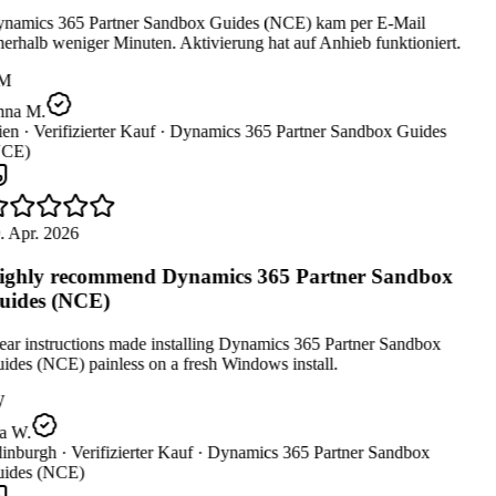
namics 365 Partner Sandbox Guides (NCE) kam per E-Mail
erhalb weniger Minuten. Aktivierung hat auf Anhieb funktioniert.
M
na M.
en ·
Verifizierter Kauf ·
Dynamics 365 Partner Sandbox Guides
CE)
. Apr. 2026
ghly recommend Dynamics 365 Partner Sandbox
ides (NCE)
ar instructions made installing Dynamics 365 Partner Sandbox
des (NCE) painless on a fresh Windows install.
W
a W.
inburgh ·
Verifizierter Kauf ·
Dynamics 365 Partner Sandbox
ides (NCE)