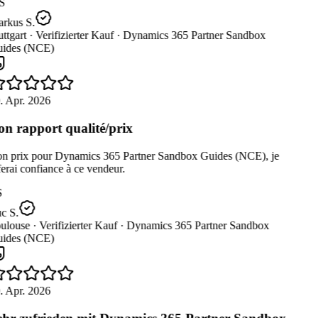
S
rkus S.
ttgart ·
Verifizierter Kauf ·
Dynamics 365 Partner Sandbox
ides (NCE)
. Apr. 2026
n rapport qualité/prix
n prix pour Dynamics 365 Partner Sandbox Guides (NCE), je
erai confiance à ce vendeur.
c S.
ulouse ·
Verifizierter Kauf ·
Dynamics 365 Partner Sandbox
ides (NCE)
. Apr. 2026