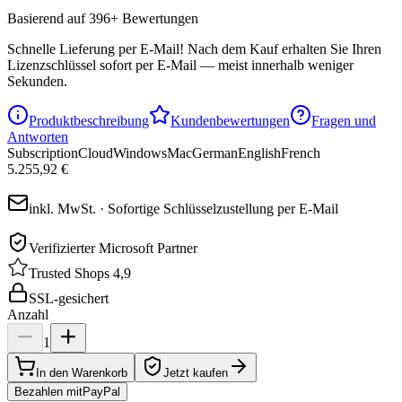
Basierend auf 396+ Bewertungen
Schnelle Lieferung per E-Mail!
Nach dem Kauf erhalten Sie Ihren
Lizenzschlüssel sofort per E-Mail — meist innerhalb weniger
Sekunden.
Produktbeschreibung
Kundenbewertungen
Fragen und
Antworten
Subscription
Cloud
Windows
Mac
German
English
French
5.255,92 €
inkl. MwSt. · Sofortige Schlüsselzustellung per E-Mail
Verifizierter Microsoft Partner
Trusted Shops 4,9
SSL-gesichert
Anzahl
1
In den Warenkorb
Jetzt kaufen
Bezahlen mit
Pay
Pal