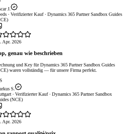
ar J.
eds ·
Verifizierter Kauf ·
Dynamics 365 Partner Sandbox Guides
CE)
. Apr. 2026
p, genau wie beschrieben
chnung und Key für Dynamics 365 Partner Sandbox Guides
CE) waren vollständig — für unsere Firma perfekt.
S
rkus S.
ttgart ·
Verifizierter Kauf ·
Dynamics 365 Partner Sandbox
ides (NCE)
. Apr. 2026
n rapport qualité/prix