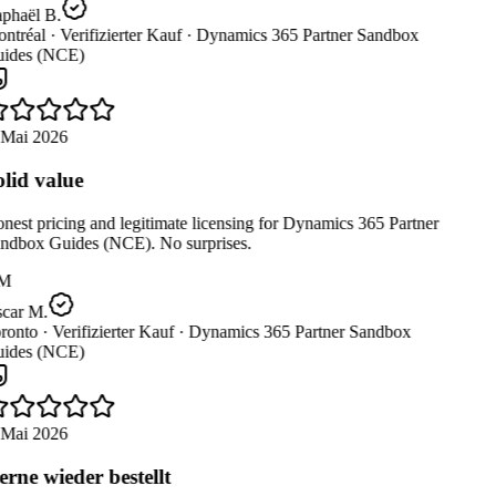
phaël B.
ntréal ·
Verifizierter Kauf ·
Dynamics 365 Partner Sandbox
ides (NCE)
 Mai 2026
lid value
est pricing and legitimate licensing for Dynamics 365 Partner
ndbox Guides (NCE). No surprises.
M
car M.
ronto ·
Verifizierter Kauf ·
Dynamics 365 Partner Sandbox
ides (NCE)
 Mai 2026
rne wieder bestellt