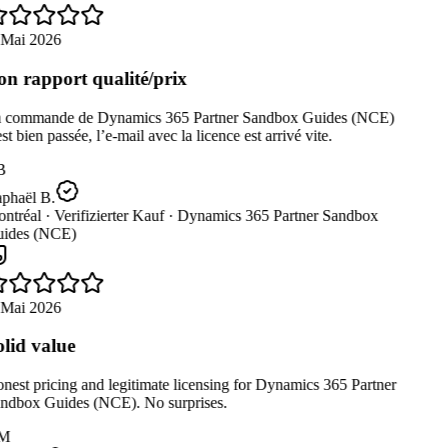
 Mai 2026
n rapport qualité/prix
 commande de Dynamics 365 Partner Sandbox Guides (NCE)
st bien passée, l’e-mail avec la licence est arrivé vite.
B
phaël B.
ntréal ·
Verifizierter Kauf ·
Dynamics 365 Partner Sandbox
ides (NCE)
 Mai 2026
lid value
est pricing and legitimate licensing for Dynamics 365 Partner
ndbox Guides (NCE). No surprises.
M