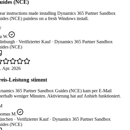
ides (NCE)
ar instructions made installing Dynamics 365 Partner Sandbox
des (NCE) painless on a fresh Windows install.
W
a W.
inburgh ·
Verifizierter Kauf ·
Dynamics 365 Partner Sandbox
ides (NCE)
. Apr. 2026
eis-Leistung stimmt
namics 365 Partner Sandbox Guides (NCE) kam per E-Mail
erhalb weniger Minuten. Aktivierung hat auf Anhieb funktioniert.
M
omas M.
nchen ·
Verifizierter Kauf ·
Dynamics 365 Partner Sandbox
ides (NCE)