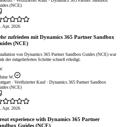
nkfurt ·
Verifizierter Kauf ·
Dynamics 365 Partner Sandbox
ides (NCE)
. Apr. 2026
hr zufrieden mit Dynamics 365 Partner Sandbox
ides (NCE)
stallation von Dynamics 365 Partner Sandbox Guides (NCE) war
k der mitgelieferten Schritte schnell erledigt.
W
bine W.
ttgart ·
Verifizierter Kauf ·
Dynamics 365 Partner Sandbox
ides (NCE)
. Apr. 2026
eat experience with Dynamics 365 Partner
ndbox Guides (NCE)