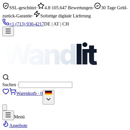
SSL-geschützt
·
4.8
·
105.647 Bewertungen
·
30 Tage Geld-
zurück-Garantie
·
Sofortige digitale Lieferung
+1 (713) 930-4217
DE | AT | CH
Wand
lit
Suchen ·
Warenkorb · 0
Menü
Angebote