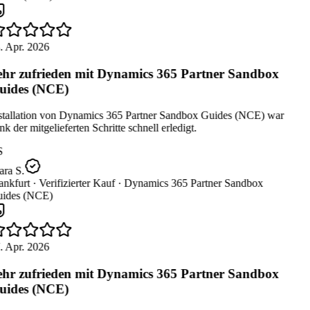
. Apr. 2026
hr zufrieden mit Dynamics 365 Partner Sandbox
ides (NCE)
stallation von Dynamics 365 Partner Sandbox Guides (NCE) war
k der mitgelieferten Schritte schnell erledigt.
S
ra S.
nkfurt ·
Verifizierter Kauf ·
Dynamics 365 Partner Sandbox
ides (NCE)
. Apr. 2026
hr zufrieden mit Dynamics 365 Partner Sandbox
ides (NCE)