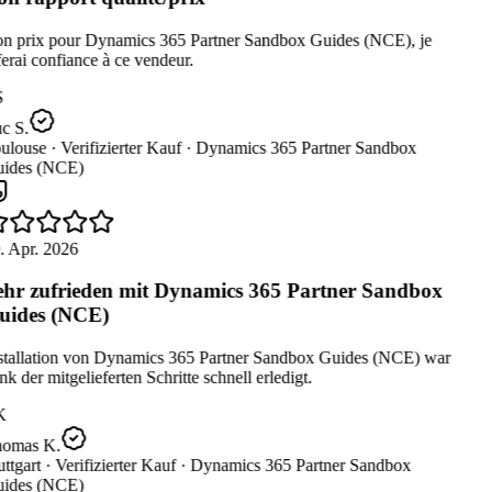
n prix pour Dynamics 365 Partner Sandbox Guides (NCE), je
erai confiance à ce vendeur.
c S.
ulouse ·
Verifizierter Kauf ·
Dynamics 365 Partner Sandbox
ides (NCE)
. Apr. 2026
hr zufrieden mit Dynamics 365 Partner Sandbox
ides (NCE)
stallation von Dynamics 365 Partner Sandbox Guides (NCE) war
k der mitgelieferten Schritte schnell erledigt.
K
omas K.
ttgart ·
Verifizierter Kauf ·
Dynamics 365 Partner Sandbox
ides (NCE)