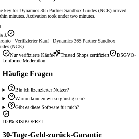
e key for Dynamics 365 Partner Sandbox Guides (NCE) arrived
hin minutes. Activation took under two minutes.
J
 J.
ronto ·
Verifizierter Kauf ·
Dynamics 365 Partner Sandbox
ides (NCE)
Nur verifizierte Käufe
Trusted Shops zertifiziert
DSGVO-
konforme Moderation
Häufige Fragen
Bin ich lizenzierter Nutzer?
Warum können wir so günstig sein?
Gibt es diese Software für mich?
100% RISIKOFREI
30-Tage-Geld-zurück-Garantie