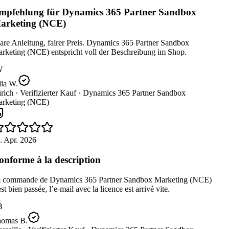
pfehlung für Dynamics 365 Partner Sandbox
rketing (NCE)
re Anleitung, fairer Preis. Dynamics 365 Partner Sandbox
rketing (NCE) entspricht voll der Beschreibung im Shop.
W
ia W.
rich ·
Verifizierter Kauf ·
Dynamics 365 Partner Sandbox
rketing (NCE)
. Apr. 2026
nforme à la description
 commande de Dynamics 365 Partner Sandbox Marketing (NCE)
st bien passée, l’e-mail avec la licence est arrivé vite.
B
omas B.