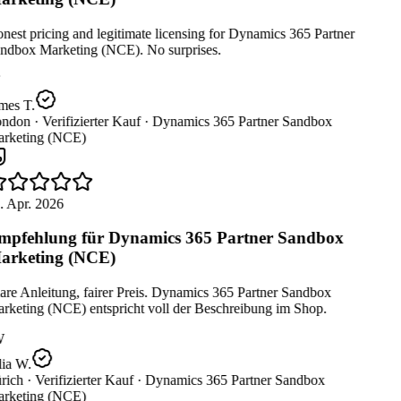
est pricing and legitimate licensing for Dynamics 365 Partner
ndbox Marketing (NCE). No surprises.
mes T.
ndon ·
Verifizierter Kauf ·
Dynamics 365 Partner Sandbox
rketing (NCE)
. Apr. 2026
pfehlung für Dynamics 365 Partner Sandbox
rketing (NCE)
re Anleitung, fairer Preis. Dynamics 365 Partner Sandbox
rketing (NCE) entspricht voll der Beschreibung im Shop.
W
ia W.
rich ·
Verifizierter Kauf ·
Dynamics 365 Partner Sandbox
rketing (NCE)