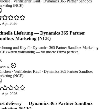
ulouse ·
Verifizierter Kauf ·
Dynamics 365 Partner Sandbox
rketing (NCE)
. Apr. 2026
hnelle Lieferung — Dynamics 365 Partner
ndbox Marketing (NCE)
chnung und Key für Dynamics 365 Partner Sandbox Marketing
CE) waren vollständig — für unsere Firma perfekt.
K
vid K.
nchen ·
Verifizierter Kauf ·
Dynamics 365 Partner Sandbox
rketing (NCE)
. Apr. 2026
st delivery — Dynamics 365 Partner Sandbox
rketing (NCE)