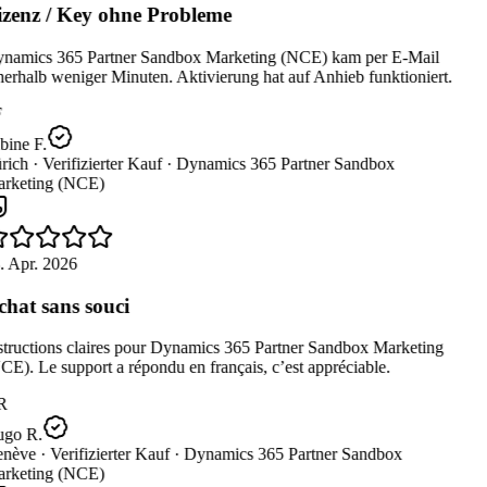
zenz / Key ohne Probleme
namics 365 Partner Sandbox Marketing (NCE) kam per E-Mail
erhalb weniger Minuten. Aktivierung hat auf Anhieb funktioniert.
bine F.
rich ·
Verifizierter Kauf ·
Dynamics 365 Partner Sandbox
rketing (NCE)
. Apr. 2026
hat sans souci
structions claires pour Dynamics 365 Partner Sandbox Marketing
E). Le support a répondu en français, c’est appréciable.
R
go R.
nève ·
Verifizierter Kauf ·
Dynamics 365 Partner Sandbox
rketing (NCE)