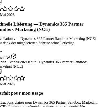
 Mai 2026
hnelle Lieferung — Dynamics 365 Partner
ndbox Marketing (NCE)
stallation von Dynamics 365 Partner Sandbox Marketing (NCE)
 dank der mitgelieferten Schritte schnell erledigt.
W
vid W.
rich ·
Verifizierter Kauf ·
Dynamics 365 Partner Sandbox
rketing (NCE)
 Mai 2026
rfait pour mon usage
structions claires pour Dynamics 365 Partner Sandbox Marketing
E). Le support a répondu en français, c’est appréciable.