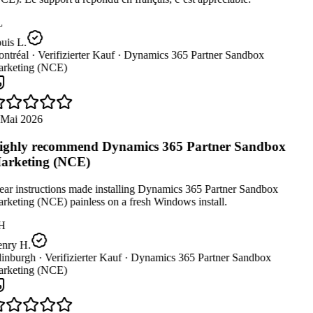
L
uis L.
ntréal ·
Verifizierter Kauf ·
Dynamics 365 Partner Sandbox
rketing (NCE)
 Mai 2026
ghly recommend Dynamics 365 Partner Sandbox
rketing (NCE)
ear instructions made installing Dynamics 365 Partner Sandbox
rketing (NCE) painless on a fresh Windows install.
H
nry H.
inburgh ·
Verifizierter Kauf ·
Dynamics 365 Partner Sandbox
rketing (NCE)