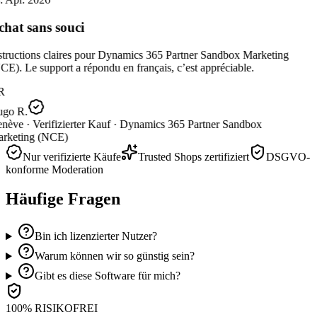
hat sans souci
structions claires pour Dynamics 365 Partner Sandbox Marketing
E). Le support a répondu en français, c’est appréciable.
R
go R.
nève ·
Verifizierter Kauf ·
Dynamics 365 Partner Sandbox
rketing (NCE)
Nur verifizierte Käufe
Trusted Shops zertifiziert
DSGVO-
konforme Moderation
Häufige Fragen
Bin ich lizenzierter Nutzer?
Warum können wir so günstig sein?
Gibt es diese Software für mich?
100% RISIKOFREI