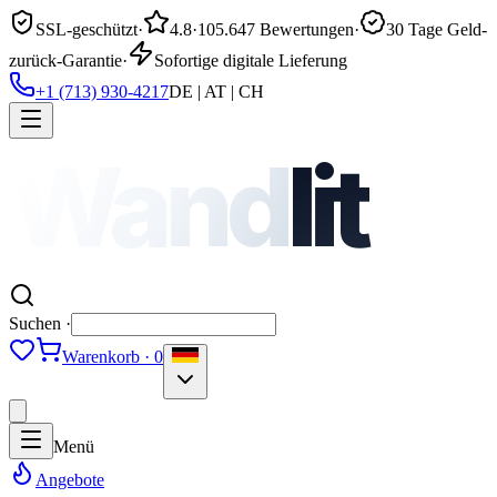
SSL-geschützt
·
4.8
·
105.647 Bewertungen
·
30 Tage Geld-
zurück-Garantie
·
Sofortige digitale Lieferung
+1 (713) 930-4217
DE | AT | CH
Wand
lit
Suchen ·
Warenkorb · 0
Menü
Angebote