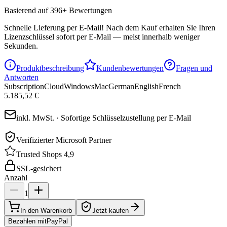
Basierend auf 396+ Bewertungen
Schnelle Lieferung per E-Mail!
Nach dem Kauf erhalten Sie Ihren
Lizenzschlüssel sofort per E-Mail — meist innerhalb weniger
Sekunden.
Produktbeschreibung
Kundenbewertungen
Fragen und
Antworten
Subscription
Cloud
Windows
Mac
German
English
French
5.185,52 €
inkl. MwSt. · Sofortige Schlüsselzustellung per E-Mail
Verifizierter Microsoft Partner
Trusted Shops 4,9
SSL-gesichert
Anzahl
1
In den Warenkorb
Jetzt kaufen
Bezahlen mit
Pay
Pal