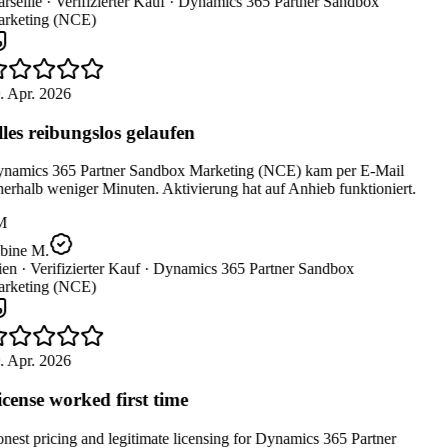
seille ·
Verifizierter Kauf ·
Dynamics 365 Partner Sandbox
rketing (NCE)
. Apr. 2026
les reibungslos gelaufen
namics 365 Partner Sandbox Marketing (NCE) kam per E-Mail
erhalb weniger Minuten. Aktivierung hat auf Anhieb funktioniert.
M
bine M.
en ·
Verifizierter Kauf ·
Dynamics 365 Partner Sandbox
rketing (NCE)
. Apr. 2026
cense worked first time
est pricing and legitimate licensing for Dynamics 365 Partner