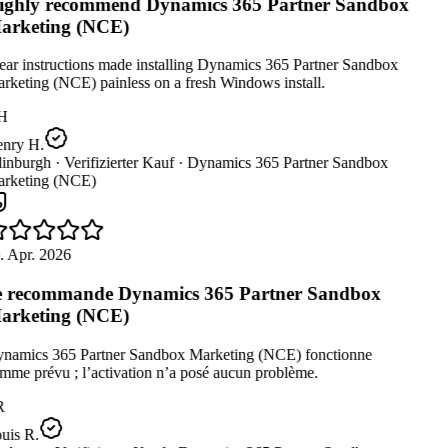
ghly recommend Dynamics 365 Partner Sandbox
rketing (NCE)
ear instructions made installing Dynamics 365 Partner Sandbox
rketing (NCE) painless on a fresh Windows install.
H
nry H.
inburgh ·
Verifizierter Kauf ·
Dynamics 365 Partner Sandbox
rketing (NCE)
. Apr. 2026
 recommande Dynamics 365 Partner Sandbox
rketing (NCE)
namics 365 Partner Sandbox Marketing (NCE) fonctionne
me prévu ; l’activation n’a posé aucun problème.
R
uis R.