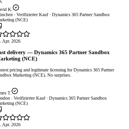
K
vid K.
nchen ·
Verifizierter Kauf ·
Dynamics 365 Partner Sandbox
rketing (NCE)
. Apr. 2026
st delivery — Dynamics 365 Partner Sandbox
rketing (NCE)
est pricing and legitimate licensing for Dynamics 365 Partner
ndbox Marketing (NCE). No surprises.
mes T.
ndon ·
Verifizierter Kauf ·
Dynamics 365 Partner Sandbox
rketing (NCE)
. Apr. 2026