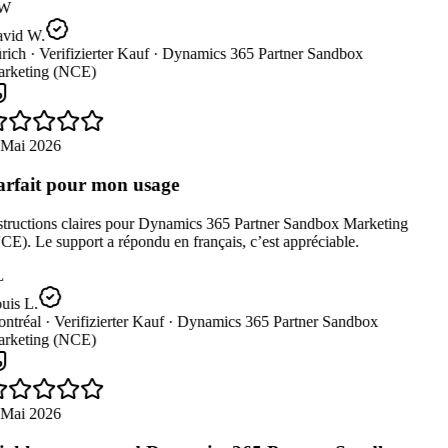
W
vid W.
rich ·
Verifizierter Kauf ·
Dynamics 365 Partner Sandbox
rketing (NCE)
 Mai 2026
rfait pour mon usage
structions claires pour Dynamics 365 Partner Sandbox Marketing
E). Le support a répondu en français, c’est appréciable.
L
uis L.
ntréal ·
Verifizierter Kauf ·
Dynamics 365 Partner Sandbox
rketing (NCE)
 Mai 2026