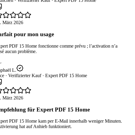
nchen ·
Verifizierter Kauf ·
Expert PDF 15 Home
. März 2026
rfait pour mon usage
pert PDF 15 Home fonctionne comme prévu ; l’activation n’a
sé aucun problème.
L
phaël L.
ce ·
Verifizierter Kauf ·
Expert PDF 15 Home
. März 2026
pfehlung für Expert PDF 15 Home
pert PDF 15 Home kam per E-Mail innerhalb weniger Minuten.
ivierung hat auf Anhieb funktioniert.