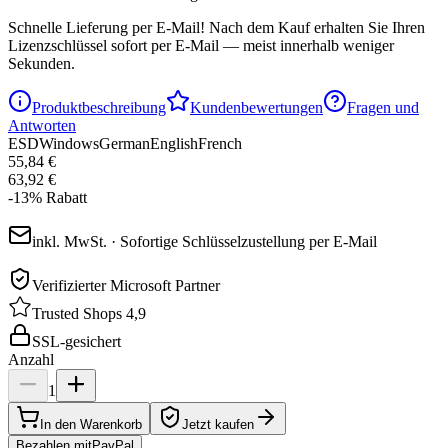
Schnelle Lieferung per E-Mail!
Nach dem Kauf erhalten Sie Ihren
Lizenzschlüssel sofort per E-Mail — meist innerhalb weniger
Sekunden.
Produktbeschreibung
Kundenbewertungen
Fragen und
Antworten
ESD
Windows
German
English
French
55,84 €
63,92 €
-
13
%
Rabatt
inkl. MwSt. · Sofortige Schlüsselzustellung per E-Mail
Verifizierter Microsoft Partner
Trusted Shops 4,9
SSL-gesichert
Anzahl
1
In den Warenkorb
Jetzt kaufen
Bezahlen mit
Pay
Pal