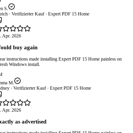
n S.
rich ·
Verifizierter Kauf ·
Expert PDF 15 Home
 Apr. 2026
uld buy again
ar instructions made installing Expert PDF 15 Home painless on
resh Windows install.
M
ma M.
dney ·
Verifizierter Kauf ·
Expert PDF 15 Home
 Apr. 2026
actly as advertised
ar instructions made installing Expert PDF 15 Home painless on