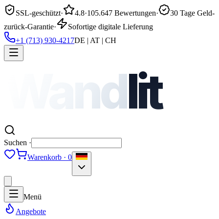
SSL-geschützt
·
4.8
·
105.647 Bewertungen
·
30 Tage Geld-
zurück-Garantie
·
Sofortige digitale Lieferung
+1 (713) 930-4217
DE | AT | CH
Wand
lit
Suchen ·
Warenkorb · 0
Menü
Angebote