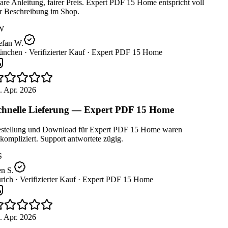
re Anleitung, fairer Preis. Expert PDF 15 Home entspricht voll
r Beschreibung im Shop.
W
efan W.
nchen ·
Verifizierter Kauf ·
Expert PDF 15 Home
 Apr. 2026
hnelle Lieferung — Expert PDF 15 Home
stellung und Download für Expert PDF 15 Home waren
ompliziert. Support antwortete zügig.
n S.
rich ·
Verifizierter Kauf ·
Expert PDF 15 Home
 Apr. 2026