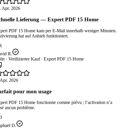
 Apr. 2026
hnelle Lieferung — Expert PDF 15 Home
pert PDF 15 Home kam per E-Mail innerhalb weniger Minuten.
ivierung hat auf Anhieb funktioniert.
R
vid R.
ln ·
Verifizierter Kauf ·
Expert PDF 15 Home
Apr. 2026
rfait pour mon usage
pert PDF 15 Home fonctionne comme prévu ; l’activation n’a
sé aucun problème.
D
phaël D.