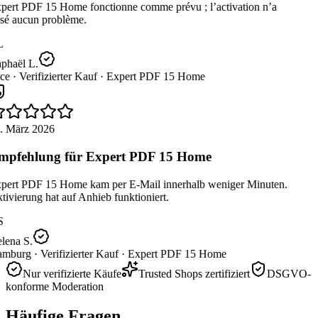
pert PDF 15 Home fonctionne comme prévu ; l’activation n’a
sé aucun problème.
L
phaël L.
ce ·
Verifizierter Kauf ·
Expert PDF 15 Home
. März 2026
pfehlung für Expert PDF 15 Home
pert PDF 15 Home kam per E-Mail innerhalb weniger Minuten.
ivierung hat auf Anhieb funktioniert.
S
lena S.
mburg ·
Verifizierter Kauf ·
Expert PDF 15 Home
Nur verifizierte Käufe
Trusted Shops zertifiziert
DSGVO-
konforme Moderation
Häufige Fragen