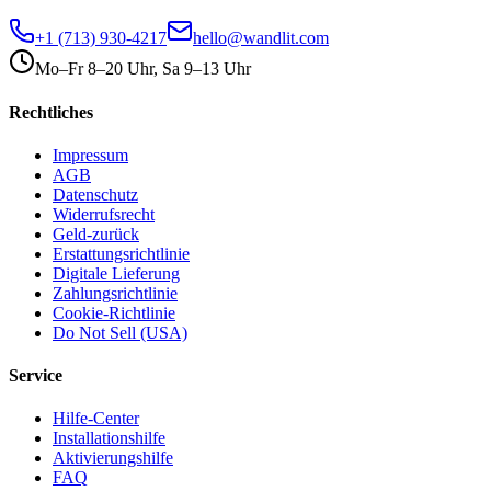
+1 (713) 930-4217
hello@wandlit.com
Mo–Fr 8–20 Uhr, Sa 9–13 Uhr
Rechtliches
Impressum
AGB
Datenschutz
Widerrufsrecht
Geld-zurück
Erstattungsrichtlinie
Digitale Lieferung
Zahlungsrichtlinie
Cookie-Richtlinie
Do Not Sell (USA)
Service
Hilfe-Center
Installationshilfe
Aktivierungshilfe
FAQ