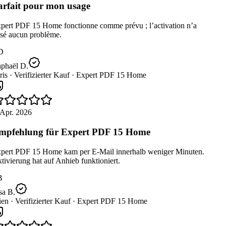
rfait pour mon usage
pert PDF 15 Home fonctionne comme prévu ; l’activation n’a
sé aucun problème.
D
phaël D.
is ·
Verifizierter Kauf ·
Expert PDF 15 Home
Apr. 2026
pfehlung für Expert PDF 15 Home
pert PDF 15 Home kam per E-Mail innerhalb weniger Minuten.
ivierung hat auf Anhieb funktioniert.
B
a B.
en ·
Verifizierter Kauf ·
Expert PDF 15 Home