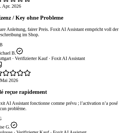
. Apr. 2026
zenz / Key ohne Probleme
re Anleitung, fairer Preis. Foxit AI Assistant entspricht voll der
schreibung im Shop.
B
chael B.
ttgart ·
Verifizierter Kauf ·
Foxit AI Assistant
 Mai 2026
é reçue rapidement
it AI Assistant fonctionne comme prévu ; l’activation n’a posé
cun problème.
G
se G.
ulouse ·
Verifizierter Kauf ·
Foxit AI Assistant