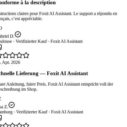
nforme à la description
tructions claires pour Foxit AI Assistant. Le support a répondu en
nçais, c’est appréciable.
D
briel D.
ulouse ·
Verifizierter Kauf ·
Foxit AI Assistant
. Apr. 2026
hnelle Lieferung — Foxit AI Assistant
re Anleitung, fairer Preis. Foxit AI Assistant entspricht voll der
schreibung im Shop.
Z
a Z.
mburg ·
Verifizierter Kauf ·
Foxit AI Assistant