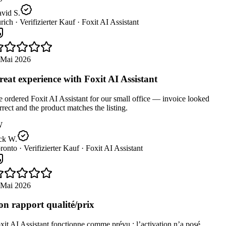
vid S.
rich ·
Verifizierter Kauf ·
Foxit AI Assistant
 Mai 2026
eat experience with Foxit AI Assistant
ordered Foxit AI Assistant for our small office — invoice looked
rect and the product matches the listing.
W
ck W.
ronto ·
Verifizierter Kauf ·
Foxit AI Assistant
 Mai 2026
n rapport qualité/prix
it AI Assistant fonctionne comme prévu ; l’activation n’a posé