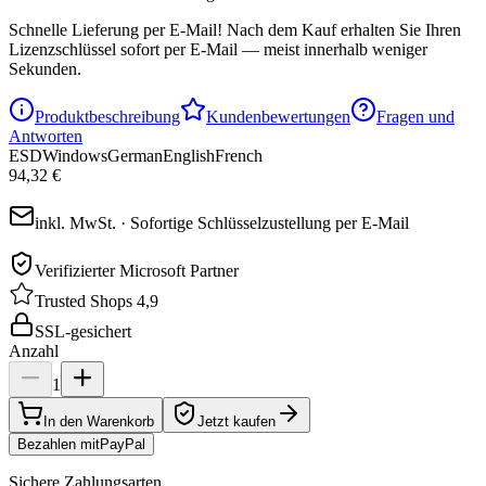
Schnelle Lieferung per E-Mail!
Nach dem Kauf erhalten Sie Ihren
Lizenzschlüssel sofort per E-Mail — meist innerhalb weniger
Sekunden.
Produktbeschreibung
Kundenbewertungen
Fragen und
Antworten
ESD
Windows
German
English
French
94,32 €
inkl. MwSt. · Sofortige Schlüsselzustellung per E-Mail
Verifizierter Microsoft Partner
Trusted Shops 4,9
SSL-gesichert
Anzahl
1
In den Warenkorb
Jetzt kaufen
Bezahlen mit
Pay
Pal
Sichere Zahlungsarten