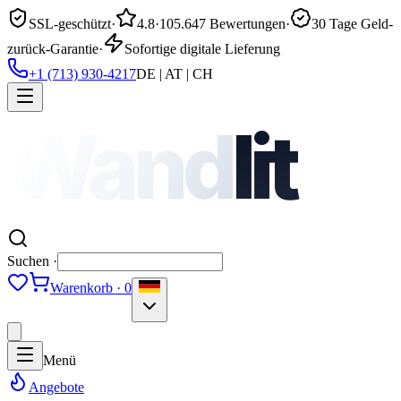
SSL-geschützt
·
4.8
·
105.647 Bewertungen
·
30 Tage Geld-
zurück-Garantie
·
Sofortige digitale Lieferung
+1 (713) 930-4217
DE | AT | CH
Wand
lit
Suchen ·
Warenkorb · 0
Menü
Angebote