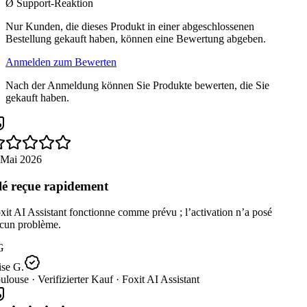
Ø Support-Reaktion
Nur Kunden, die dieses Produkt in einer abgeschlossenen
Bestellung gekauft haben, können eine Bewertung abgeben.
Anmelden zum Bewerten
Nach der Anmeldung können Sie Produkte bewerten, die Sie
gekauft haben.
 Mai 2026
é reçue rapidement
it AI Assistant fonctionne comme prévu ; l’activation n’a posé
cun problème.
G
se G.
ulouse ·
Verifizierter Kauf ·
Foxit AI Assistant