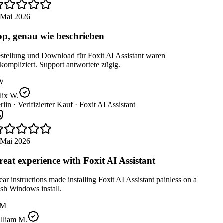
 Mai 2026
p, genau wie beschrieben
stellung und Download für Foxit AI Assistant waren
ompliziert. Support antwortete zügig.
W
lix W.
lin ·
Verifizierter Kauf ·
Foxit AI Assistant
 Mai 2026
eat experience with Foxit AI Assistant
ar instructions made installing Foxit AI Assistant painless on a
sh Windows install.
M
lliam M.