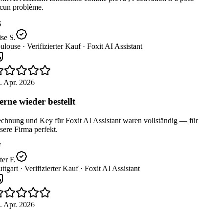
cun problème.
se S.
ulouse ·
Verifizierter Kauf ·
Foxit AI Assistant
. Apr. 2026
rne wieder bestellt
chnung und Key für Foxit AI Assistant waren vollständig — für
ere Firma perfekt.
er F.
ttgart ·
Verifizierter Kauf ·
Foxit AI Assistant
. Apr. 2026