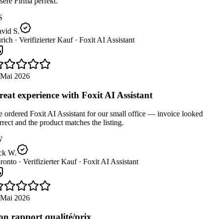
ere Firma perfekt.
S
vid S.
rich ·
Verifizierter Kauf ·
Foxit AI Assistant
 Mai 2026
eat experience with Foxit AI Assistant
ordered Foxit AI Assistant for our small office — invoice looked
rect and the product matches the listing.
W
ck W.
ronto ·
Verifizierter Kauf ·
Foxit AI Assistant
 Mai 2026
n rapport qualité/prix