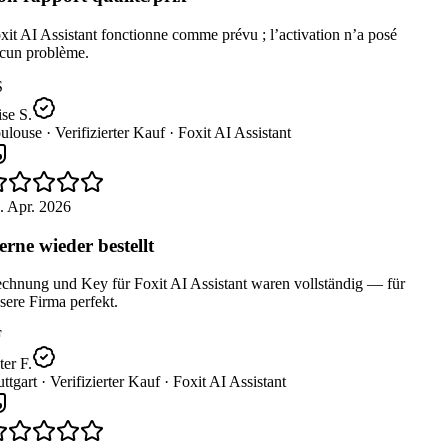
it AI Assistant fonctionne comme prévu ; l’activation n’a posé
cun problème.
se S.
ulouse ·
Verifizierter Kauf ·
Foxit AI Assistant
. Apr. 2026
rne wieder bestellt
chnung und Key für Foxit AI Assistant waren vollständig — für
ere Firma perfekt.
er F.
ttgart ·
Verifizierter Kauf ·
Foxit AI Assistant