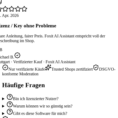
. Apr. 2026
zenz / Key ohne Probleme
re Anleitung, fairer Preis. Foxit AI Assistant entspricht voll der
schreibung im Shop.
B
chael B.
ttgart ·
Verifizierter Kauf ·
Foxit AI Assistant
Nur verifizierte Käufe
Trusted Shops zertifiziert
DSGVO-
konforme Moderation
Häufige Fragen
Bin ich lizenzierter Nutzer?
Warum können wir so günstig sein?
Gibt es diese Software für mich?