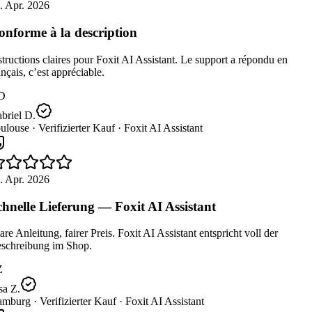
. Apr. 2026
nforme à la description
tructions claires pour Foxit AI Assistant. Le support a répondu en
nçais, c’est appréciable.
D
briel D.
ulouse ·
Verifizierter Kauf ·
Foxit AI Assistant
. Apr. 2026
hnelle Lieferung — Foxit AI Assistant
re Anleitung, fairer Preis. Foxit AI Assistant entspricht voll der
schreibung im Shop.
Z
a Z.
mburg ·
Verifizierter Kauf ·
Foxit AI Assistant