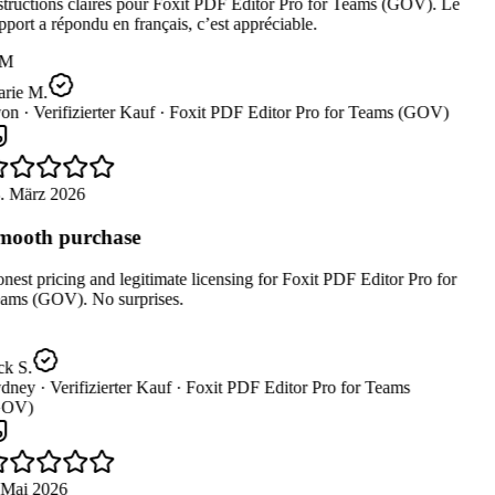
tructions claires pour Foxit PDF Editor Pro for Teams (GOV). Le
port a répondu en français, c’est appréciable.
M
rie M.
on ·
Verifizierter Kauf ·
Foxit PDF Editor Pro for Teams (GOV)
. März 2026
ooth purchase
est pricing and legitimate licensing for Foxit PDF Editor Pro for
ams (GOV). No surprises.
k S.
dney ·
Verifizierter Kauf ·
Foxit PDF Editor Pro for Teams
OV)
 Mai 2026