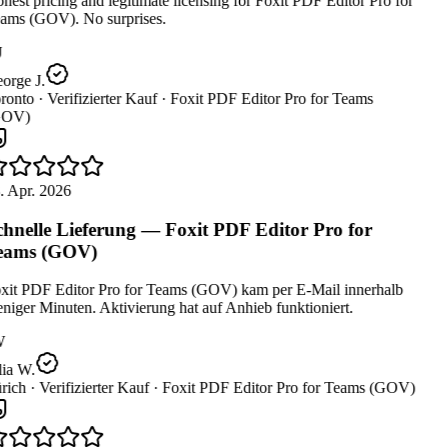
est pricing and legitimate licensing for Foxit PDF Editor Pro for
ams (GOV). No surprises.
orge J.
ronto ·
Verifizierter Kauf ·
Foxit PDF Editor Pro for Teams
OV)
. Apr. 2026
hnelle Lieferung — Foxit PDF Editor Pro for
eams (GOV)
xit PDF Editor Pro for Teams (GOV) kam per E-Mail innerhalb
iger Minuten. Aktivierung hat auf Anhieb funktioniert.
W
ia W.
rich ·
Verifizierter Kauf ·
Foxit PDF Editor Pro for Teams (GOV)