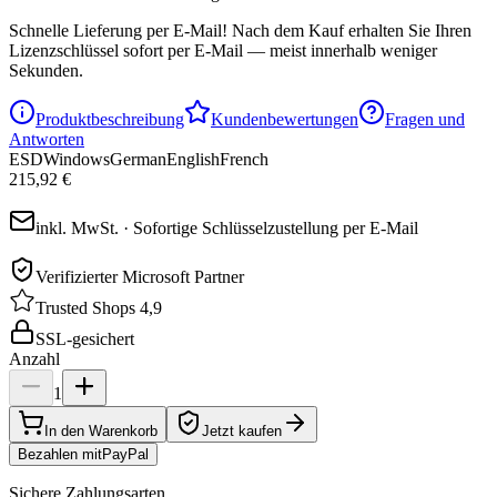
Schnelle Lieferung per E-Mail!
Nach dem Kauf erhalten Sie Ihren
Lizenzschlüssel sofort per E-Mail — meist innerhalb weniger
Sekunden.
Produktbeschreibung
Kundenbewertungen
Fragen und
Antworten
ESD
Windows
German
English
French
215,92 €
inkl. MwSt. · Sofortige Schlüsselzustellung per E-Mail
Verifizierter Microsoft Partner
Trusted Shops 4,9
SSL-gesichert
Anzahl
1
In den Warenkorb
Jetzt kaufen
Bezahlen mit
Pay
Pal
Sichere Zahlungsarten