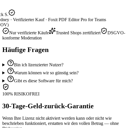
k S.
dney ·
Verifizierter Kauf ·
Foxit PDF Editor Pro for Teams
OV)
Nur verifizierte Käufe
Trusted Shops zertifiziert
DSGVO-
konforme Moderation
Häufige Fragen
Bin ich lizenzierter Nutzer?
Warum können wir so günstig sein?
Gibt es diese Software für mich?
100% RISIKOFREI
30-Tage-Geld-zurück-Garantie
Wenn Ihre Lizenz nicht aktiviert werden kann oder nicht wie
beschrieben funktioniert, erstatten wir den vollen Betrag — ohne