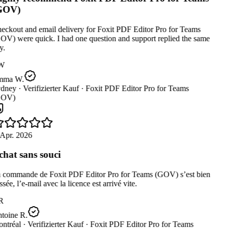
GOV)
ckout and email delivery for Foxit PDF Editor Pro for Teams
V) were quick. I had one question and support replied the same
.
W
ma W.
dney ·
Verifizierter Kauf ·
Foxit PDF Editor Pro for Teams
OV)
Apr. 2026
hat sans souci
 commande de Foxit PDF Editor Pro for Teams (GOV) s’est bien
sée, l’e-mail avec la licence est arrivé vite.
R
toine R.
ntréal ·
Verifizierter Kauf ·
Foxit PDF Editor Pro for Teams