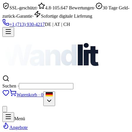
SSL-geschützt
·
4.8
·
105.647 Bewertungen
·
30 Tage Geld-
zurück-Garantie
·
Sofortige digitale Lieferung
+1 (713) 930-4217
DE | AT | CH
Wand
lit
Suchen ·
Warenkorb · 0
Menü
Angebote