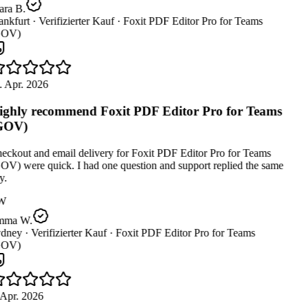
ara B.
nkfurt ·
Verifizierter Kauf ·
Foxit PDF Editor Pro for Teams
OV)
. Apr. 2026
ghly recommend Foxit PDF Editor Pro for Teams
GOV)
ckout and email delivery for Foxit PDF Editor Pro for Teams
V) were quick. I had one question and support replied the same
.
W
ma W.
dney ·
Verifizierter Kauf ·
Foxit PDF Editor Pro for Teams
OV)
Apr. 2026