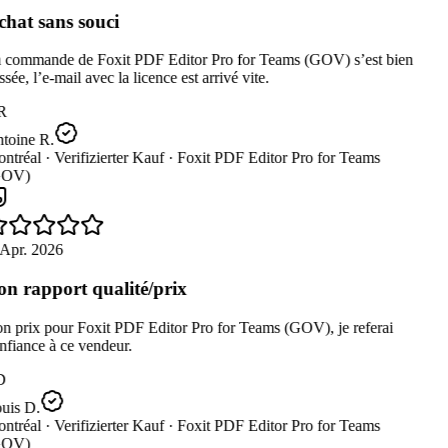
hat sans souci
 commande de Foxit PDF Editor Pro for Teams (GOV) s’est bien
sée, l’e-mail avec la licence est arrivé vite.
R
toine R.
ntréal ·
Verifizierter Kauf ·
Foxit PDF Editor Pro for Teams
OV)
Apr. 2026
n rapport qualité/prix
 prix pour Foxit PDF Editor Pro for Teams (GOV), je referai
fiance à ce vendeur.
D
uis D.
ntréal ·
Verifizierter Kauf ·
Foxit PDF Editor Pro for Teams
OV)