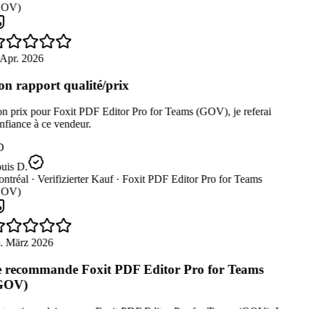
OV)
Apr. 2026
n rapport qualité/prix
 prix pour Foxit PDF Editor Pro for Teams (GOV), je referai
fiance à ce vendeur.
D
uis D.
ntréal ·
Verifizierter Kauf ·
Foxit PDF Editor Pro for Teams
OV)
. März 2026
 recommande Foxit PDF Editor Pro for Teams
GOV)