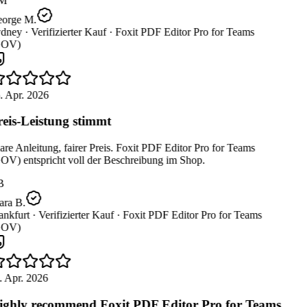
M
orge M.
dney ·
Verifizierter Kauf ·
Foxit PDF Editor Pro for Teams
OV)
. Apr. 2026
eis-Leistung stimmt
re Anleitung, fairer Preis. Foxit PDF Editor Pro for Teams
OV) entspricht voll der Beschreibung im Shop.
B
ara B.
nkfurt ·
Verifizierter Kauf ·
Foxit PDF Editor Pro for Teams
OV)
. Apr. 2026
ghly recommend Foxit PDF Editor Pro for Teams