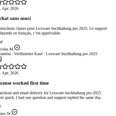
. Apr. 2026
hat sans souci
tructions claires pour Lexware buchhaltung pro 2025. Le support
épondu en français, c’est appréciable.
M
colas M.
ntréal ·
Verifizierter Kauf ·
Lexware buchhaltung pro 2025
. Apr. 2026
cense worked first time
eckout and email delivery for Lexware buchhaltung pro 2025
e quick. I had one question and support replied the same day.
W
mes W.