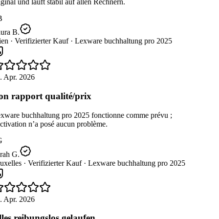
ginal und läuft stabil auf allen Rechnern.
B
ura B.
en ·
Verifizierter Kauf ·
Lexware buchhaltung pro 2025
. Apr. 2026
n rapport qualité/prix
xware buchhaltung pro 2025 fonctionne comme prévu ;
ctivation n’a posé aucun problème.
G
rah G.
uxelles ·
Verifizierter Kauf ·
Lexware buchhaltung pro 2025
. Apr. 2026
les reibungslos gelaufen