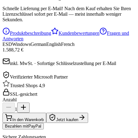
Schnelle Lieferung per E-Mail!
Nach dem Kauf erhalten Sie Ihren
Lizenzschlüssel sofort per E-Mail — meist innerhalb weniger
Sekunden.
Produktbeschreibung
Kundenbewertungen
Fragen und
Antworten
ESD
Windows
German
English
French
1.588,72 €
inkl. MwSt. · Sofortige Schlüsselzustellung per E-Mail
Verifizierter Microsoft Partner
Trusted Shops 4,9
SSL-gesichert
Anzahl
1
In den Warenkorb
Jetzt kaufen
Bezahlen mit
Pay
Pal
Sichere Zahlungsarten