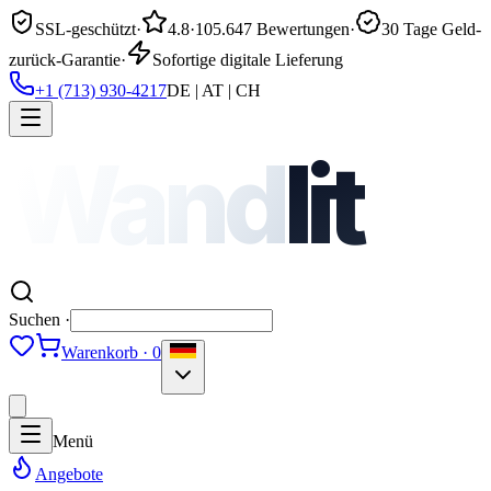
SSL-geschützt
·
4.8
·
105.647 Bewertungen
·
30 Tage Geld-
zurück-Garantie
·
Sofortige digitale Lieferung
+1 (713) 930-4217
DE | AT | CH
Wand
lit
Suchen ·
Warenkorb · 0
Menü
Angebote