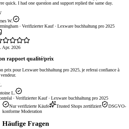
e quick. I had one question and support replied the same day.
W
mes W.
rmingham ·
Verifizierter Kauf ·
Lexware buchhaltung pro 2025
. Apr. 2026
n rapport qualité/prix
 prix pour Lexware buchhaltung pro 2025, je referai confiance à
vendeur.
L
toine L.
ntréal ·
Verifizierter Kauf ·
Lexware buchhaltung pro 2025
Nur verifizierte Käufe
Trusted Shops zertifiziert
DSGVO-
konforme Moderation
Häufige Fragen