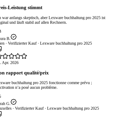
eis-Leistung stimmt
 war anfangs skeptisch, aber Lexware buchhaltung pro 2025 ist
ginal und läuft stabil auf allen Rechnern.
B
ura B.
en ·
Verifizierter Kauf ·
Lexware buchhaltung pro 2025
. Apr. 2026
n rapport qualité/prix
xware buchhaltung pro 2025 fonctionne comme prévu ;
ctivation n’a posé aucun problème.
G
rah G.
uxelles ·
Verifizierter Kauf ·
Lexware buchhaltung pro 2025