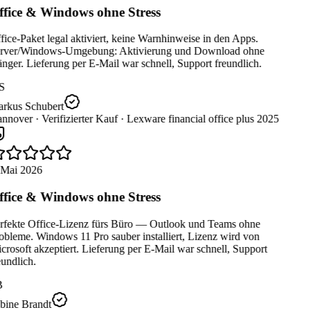
fice & Windows ohne Stress
ice-Paket legal aktiviert, keine Warnhinweise in den Apps.
rver/Windows-Umgebung: Aktivierung und Download ohne
ger. Lieferung per E-Mail war schnell, Support freundlich.
S
rkus Schubert
nnover ·
Verifizierter Kauf ·
Lexware financial office plus 2025
 Mai 2026
fice & Windows ohne Stress
rfekte Office-Lizenz fürs Büro — Outlook und Teams ohne
obleme. Windows 11 Pro sauber installiert, Lizenz wird von
rosoft akzeptiert. Lieferung per E-Mail war schnell, Support
undlich.
B
bine Brandt