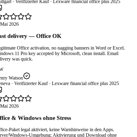
ttgart ·
Verifizierter Kauf ·
Lexware financial office plus 2025
 Mai 2026
st delivery — Office OK
itimate Office activation, no nagging banners in Word or Excel.
dows 11 Pro key accepted by Microsoft, clean install. Email
ivery was quick.
W
nry Watson
neva ·
Verifizierter Kauf ·
Lexware financial office plus 2025
 Mai 2026
fice & Windows ohne Stress
ice-Paket legal aktiviert, keine Warnhinweise in den Apps.
rver/Windows-Umgebung: Aktivierung und Download ohne