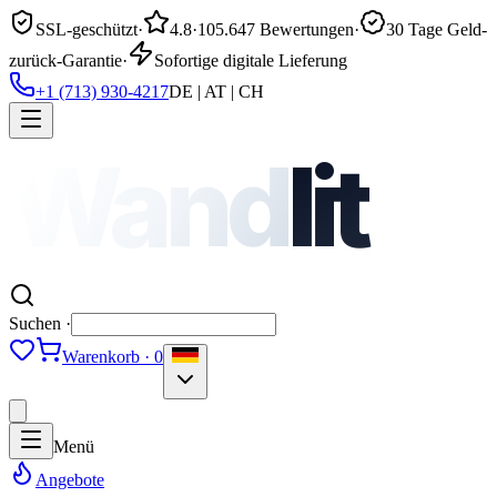
SSL-geschützt
·
4.8
·
105.647 Bewertungen
·
30 Tage Geld-
zurück-Garantie
·
Sofortige digitale Lieferung
+1 (713) 930-4217
DE | AT | CH
Wand
lit
Suchen ·
Warenkorb · 0
Menü
Angebote