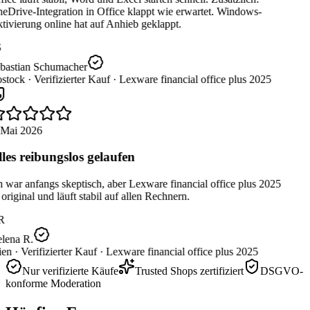
eDrive-Integration in Office klappt wie erwartet. Windows-
ivierung online hat auf Anhieb geklappt.
bastian Schumacher
stock ·
Verifizierter Kauf ·
Lexware financial office plus 2025
 Mai 2026
les reibungslos gelaufen
 war anfangs skeptisch, aber Lexware financial office plus 2025
 original und läuft stabil auf allen Rechnern.
R
lena R.
en ·
Verifizierter Kauf ·
Lexware financial office plus 2025
Nur verifizierte Käufe
Trusted Shops zertifiziert
DSGVO-
konforme Moderation