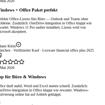
 Mai 2026
ndows + Office Paket perfekt
rfekte Office-Lizenz fürs Büro — Outlook und Teams ohne
bleme. Zusätzlich: OneDrive-Integration in Office klappt wie
artet. Windows 11 Pro sauber installiert, Lizenz wird von
rosoft akzeptiert.
iane Klein
nchen ·
Verifizierter Kauf ·
Lexware financial office plus 2025
 Mai 2026
p für Büro & Windows
ice läuft stabil, Word und Excel starten schnell. Zusätzlich:
eDrive-Integration in Office klappt wie erwartet. Windows-
ivierung online hat auf Anhieb geklappt.