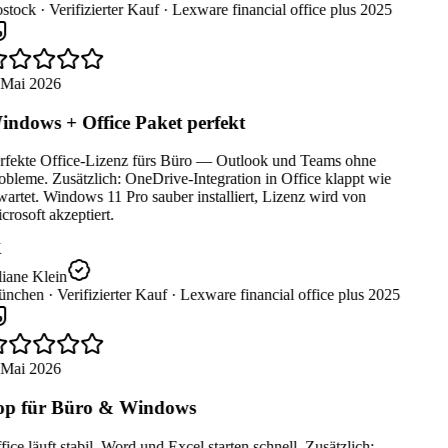
stock ·
Verifizierter Kauf ·
Lexware financial office plus 2025
 Mai 2026
ndows + Office Paket perfekt
rfekte Office-Lizenz fürs Büro — Outlook und Teams ohne
bleme. Zusätzlich: OneDrive-Integration in Office klappt wie
artet. Windows 11 Pro sauber installiert, Lizenz wird von
rosoft akzeptiert.
iane Klein
nchen ·
Verifizierter Kauf ·
Lexware financial office plus 2025
 Mai 2026
p für Büro & Windows
ice läuft stabil, Word und Excel starten schnell. Zusätzlich: