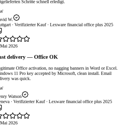
gelieferten Schritte schnell erledigt.
W
vid W.
ttgart ·
Verifizierter Kauf ·
Lexware financial office plus 2025
 Mai 2026
st delivery — Office OK
itimate Office activation, no nagging banners in Word or Excel.
dows 11 Pro key accepted by Microsoft, clean install. Email
ivery was quick.
W
nry Watson
neva ·
Verifizierter Kauf ·
Lexware financial office plus 2025
 Mai 2026