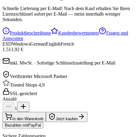
Schnelle Lieferung per E-Mail!
Nach dem Kauf erhalten Sie Ihren
Lizenzschlüssel sofort per E-Mail — meist innerhalb weniger
Sekunden.
Produktbeschreibung
Kundenbewertungen
Fragen und
Antworten
ESD
Windows
German
English
French
1.511,92 €
inkl. MwSt. · Sofortige Schlüsselzustellung per E-Mail
Verifizierter Microsoft Partner
Trusted Shops 4,9
SSL-gesichert
Anzahl
1
In den Warenkorb
Jetzt kaufen
Bezahlen mit
Pay
Pal
Sichere Zahlungsarten