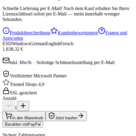
Schnelle Lieferung per E-Mail!
Nach dem Kauf erhalten Sie Ihren
Lizenzschlüssel sofort per E-Mail — meist innerhalb weniger
Sekunden.
Produktbeschreibung
Kundenbewertungen
Fragen und
Antworten
ESD
Windows
German
English
French
1.838,32 €
inkl. MwSt. · Sofortige Schlüsselzustellung per E-Mail
Verifizierter Microsoft Partner
Trusted Shops 4,9
SSL-gesichert
Anzahl
1
In den Warenkorb
Jetzt kaufen
Bezahlen mit
Pay
Pal
Sichere Zahlungsarten