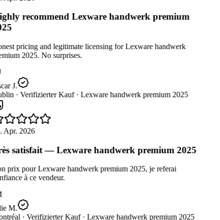
ghly recommend Lexware handwerk premium
025
nest pricing and legitimate licensing for Lexware handwerk
emium 2025. No surprises.
ar J.
blin ·
Verifizierter Kauf ·
Lexware handwerk premium 2025
. Apr. 2026
ès satisfait — Lexware handwerk premium 2025
n prix pour Lexware handwerk premium 2025, je referai
fiance à ce vendeur.
M
ie M.
ntréal ·
Verifizierter Kauf ·
Lexware handwerk premium 2025