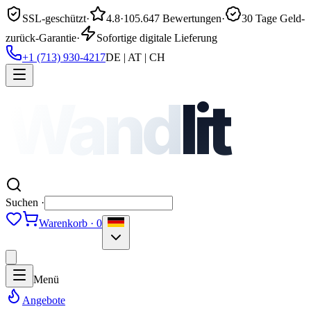
SSL-geschützt
·
4.8
·
105.647 Bewertungen
·
30 Tage Geld-
zurück-Garantie
·
Sofortige digitale Lieferung
+1 (713) 930-4217
DE | AT | CH
Wand
lit
Suchen ·
Warenkorb · 0
Menü
Angebote