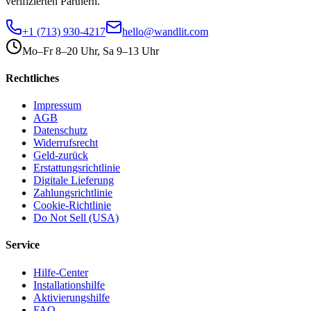
verifizierten Partnern.
+1 (713) 930-4217
hello@wandlit.com
Mo–Fr 8–20 Uhr, Sa 9–13 Uhr
Rechtliches
Impressum
AGB
Datenschutz
Widerrufsrecht
Geld-zurück
Erstattungsrichtlinie
Digitale Lieferung
Zahlungsrichtlinie
Cookie-Richtlinie
Do Not Sell (USA)
Service
Hilfe-Center
Installationshilfe
Aktivierungshilfe
FAQ