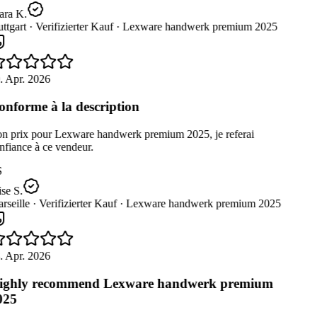
ara K.
ttgart ·
Verifizierter Kauf ·
Lexware handwerk premium 2025
. Apr. 2026
nforme à la description
n prix pour Lexware handwerk premium 2025, je referai
fiance à ce vendeur.
se S.
seille ·
Verifizierter Kauf ·
Lexware handwerk premium 2025
. Apr. 2026
ghly recommend Lexware handwerk premium
025