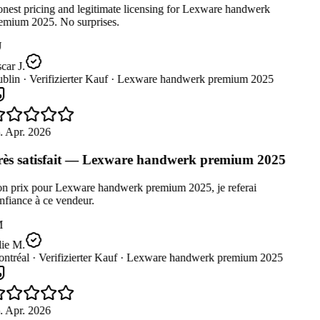
nest pricing and legitimate licensing for Lexware handwerk
emium 2025. No surprises.
ar J.
blin ·
Verifizierter Kauf ·
Lexware handwerk premium 2025
. Apr. 2026
ès satisfait — Lexware handwerk premium 2025
n prix pour Lexware handwerk premium 2025, je referai
fiance à ce vendeur.
M
ie M.
ntréal ·
Verifizierter Kauf ·
Lexware handwerk premium 2025
. Apr. 2026