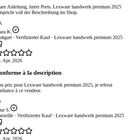
are Anleitung, fairer Preis. Lexware handwerk premium 2025
spricht voll der Beschreibung im Shop.
K
ara K.
ttgart ·
Verifizierter Kauf ·
Lexware handwerk premium 2025
. Apr. 2026
nforme à la description
n prix pour Lexware handwerk premium 2025, je referai
fiance à ce vendeur.
se S.
seille ·
Verifizierter Kauf ·
Lexware handwerk premium 2025
. Apr. 2026