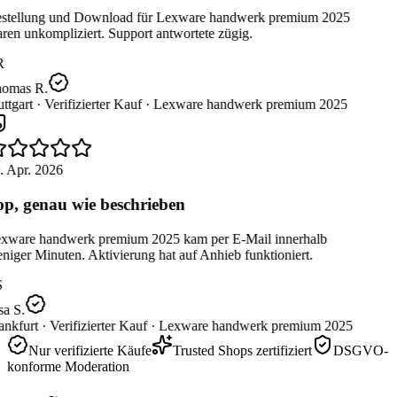
stellung und Download für Lexware handwerk premium 2025
en unkompliziert. Support antwortete zügig.
R
omas R.
ttgart ·
Verifizierter Kauf ·
Lexware handwerk premium 2025
. Apr. 2026
p, genau wie beschrieben
xware handwerk premium 2025 kam per E-Mail innerhalb
iger Minuten. Aktivierung hat auf Anhieb funktioniert.
a S.
nkfurt ·
Verifizierter Kauf ·
Lexware handwerk premium 2025
Nur verifizierte Käufe
Trusted Shops zertifiziert
DSGVO-
konforme Moderation