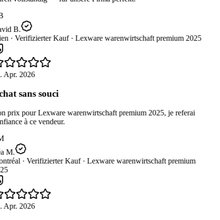
B
vid B.
en ·
Verifizierter Kauf ·
Lexware warenwirtschaft premium 2025
. Apr. 2026
hat sans souci
n prix pour Lexware warenwirtschaft premium 2025, je referai
fiance à ce vendeur.
M
a M.
ntréal ·
Verifizierter Kauf ·
Lexware warenwirtschaft premium
25
. Apr. 2026