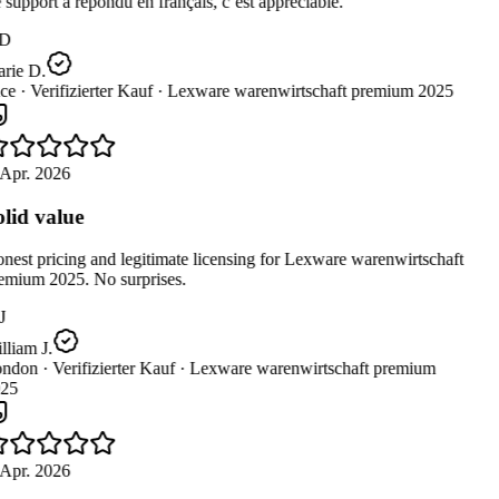
support a répondu en français, c’est appréciable.
D
rie D.
ce ·
Verifizierter Kauf ·
Lexware warenwirtschaft premium 2025
 Apr. 2026
lid value
est pricing and legitimate licensing for Lexware warenwirtschaft
emium 2025. No surprises.
J
liam J.
ndon ·
Verifizierter Kauf ·
Lexware warenwirtschaft premium
25
 Apr. 2026