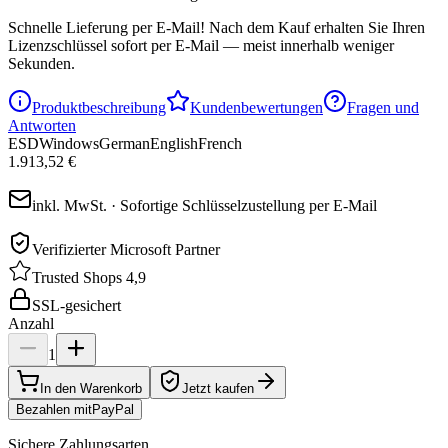
Schnelle Lieferung per E-Mail!
Nach dem Kauf erhalten Sie Ihren
Lizenzschlüssel sofort per E-Mail — meist innerhalb weniger
Sekunden.
Produktbeschreibung
Kundenbewertungen
Fragen und
Antworten
ESD
Windows
German
English
French
1.913,52 €
inkl. MwSt. · Sofortige Schlüsselzustellung per E-Mail
Verifizierter Microsoft Partner
Trusted Shops 4,9
SSL-gesichert
Anzahl
1
In den Warenkorb
Jetzt kaufen
Bezahlen mit
Pay
Pal
Sichere Zahlungsarten