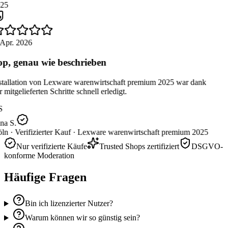
25
 Apr. 2026
p, genau wie beschrieben
stallation von Lexware warenwirtschaft premium 2025 war dank
 mitgelieferten Schritte schnell erledigt.
S
na S.
ln ·
Verifizierter Kauf ·
Lexware warenwirtschaft premium 2025
Nur verifizierte Käufe
Trusted Shops zertifiziert
DSGVO-
konforme Moderation
Häufige Fragen
Bin ich lizenzierter Nutzer?
Warum können wir so günstig sein?