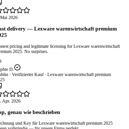
 Mai 2026
st delivery — Lexware warenwirtschaft premium
025
est pricing and legitimate licensing for Lexware warenwirtschaft
emium 2025. No surprises.
D
phie D.
blin ·
Verifizierter Kauf ·
Lexware warenwirtschaft premium
25
. Apr. 2026
p, genau wie beschrieben
chnung und Key für Lexware warenwirtschaft premium 2025
en vollständig — für unsere Firma perfekt.