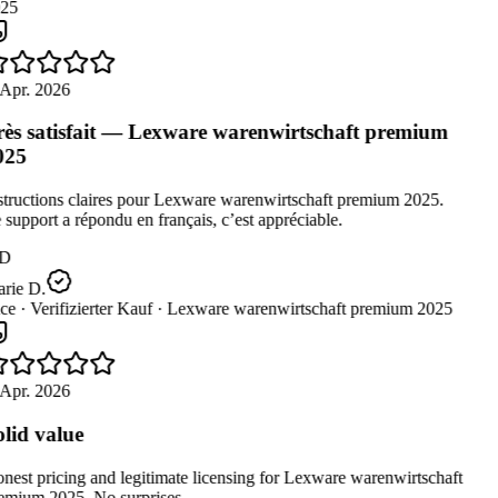
25
 Apr. 2026
ès satisfait — Lexware warenwirtschaft premium
025
structions claires pour Lexware warenwirtschaft premium 2025.
support a répondu en français, c’est appréciable.
D
rie D.
ce ·
Verifizierter Kauf ·
Lexware warenwirtschaft premium 2025
 Apr. 2026
lid value
est pricing and legitimate licensing for Lexware warenwirtschaft
emium 2025. No surprises.