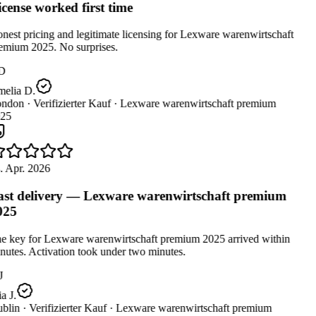
cense worked first time
est pricing and legitimate licensing for Lexware warenwirtschaft
emium 2025. No surprises.
D
elia D.
ndon ·
Verifizierter Kauf ·
Lexware warenwirtschaft premium
25
. Apr. 2026
st delivery — Lexware warenwirtschaft premium
025
e key for Lexware warenwirtschaft premium 2025 arrived within
utes. Activation took under two minutes.
J
 J.
blin ·
Verifizierter Kauf ·
Lexware warenwirtschaft premium