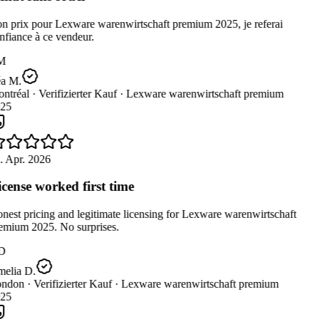
n prix pour Lexware warenwirtschaft premium 2025, je referai
fiance à ce vendeur.
M
a M.
ntréal ·
Verifizierter Kauf ·
Lexware warenwirtschaft premium
25
. Apr. 2026
cense worked first time
est pricing and legitimate licensing for Lexware warenwirtschaft
emium 2025. No surprises.
D
elia D.
ndon ·
Verifizierter Kauf ·
Lexware warenwirtschaft premium
25