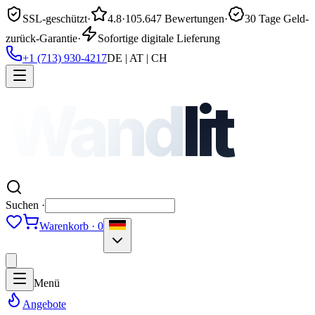
SSL-geschützt
·
4.8
·
105.647 Bewertungen
·
30 Tage Geld-
zurück-Garantie
·
Sofortige digitale Lieferung
+1 (713) 930-4217
DE | AT | CH
Wand
lit
Suchen ·
Warenkorb · 0
Menü
Angebote