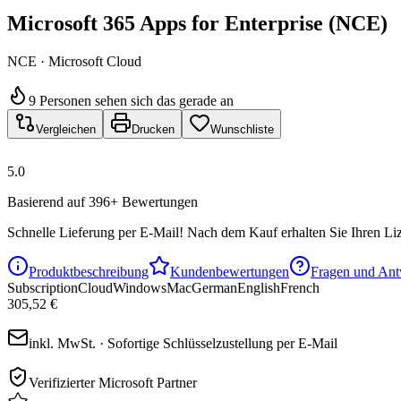
Microsoft 365 Apps for Enterprise (NCE)
NCE · Microsoft Cloud
9 Personen sehen sich das gerade an
Vergleichen
Drucken
Wunschliste
5.0
Basierend auf 396+ Bewertungen
Schnelle Lieferung per E-Mail!
Nach dem Kauf erhalten Sie Ihren Liz
Produktbeschreibung
Kundenbewertungen
Fragen und Ant
Subscription
Cloud
Windows
Mac
German
English
French
305,52 €
inkl. MwSt. · Sofortige Schlüsselzustellung per E-Mail
Verifizierter Microsoft Partner