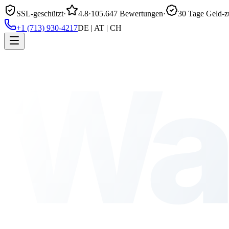
SSL-geschützt
·
4.8
·
105.647 Bewertungen
·
30 Tage Geld-z
+1 (713) 930-4217
DE | AT | CH
Wa