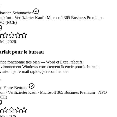
bastian Schumacher
nkfurt ·
Verifizierter Kauf ·
Microsoft 365 Business Premium -
O (NCE)
 Mai 2026
rfait pour le bureau
ice fonctionne très bien — Word et Excel réactifs.
vironnement Windows correctement licencié pour le bureau.
raison par e-mail rapide, je recommande.
o Faure-Bertrand
on ·
Verifizierter Kauf ·
Microsoft 365 Business Premium - NPO
CE)
 Mai 2026