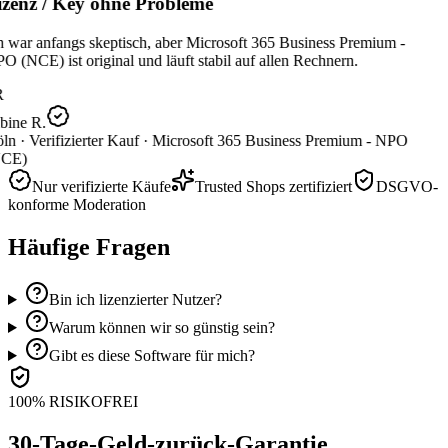
zenz / Key ohne Probleme
 war anfangs skeptisch, aber Microsoft 365 Business Premium -
 (NCE) ist original und läuft stabil auf allen Rechnern.
R
bine R.
ln ·
Verifizierter Kauf ·
Microsoft 365 Business Premium - NPO
CE)
Nur verifizierte Käufe
Trusted Shops zertifiziert
DSGVO-
konforme Moderation
Häufige Fragen
Bin ich lizenzierter Nutzer?
Warum können wir so günstig sein?
Gibt es diese Software für mich?
100% RISIKOFREI
30-Tage-Geld-zurück-Garantie