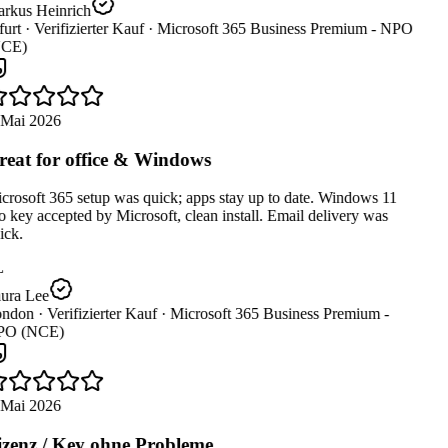
rkus Heinrich
urt ·
Verifizierter Kauf ·
Microsoft 365 Business Premium - NPO
CE)
 Mai 2026
eat for office & Windows
rosoft 365 setup was quick; apps stay up to date. Windows 11
 key accepted by Microsoft, clean install. Email delivery was
ck.
L
ura Lee
ndon ·
Verifizierter Kauf ·
Microsoft 365 Business Premium -
O (NCE)
 Mai 2026
zenz / Key ohne Probleme