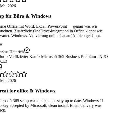
 Mai 2026
p für Büro & Windows
me Office mit Word, Excel, PowerPoint — genau was wir
uchten. Zusätzlich: OneDrive-Integration in Office klappt wie
artet. Windows-Aktivierung online hat auf Anhieb geklappt.
H
rkus Heinrich
urt ·
Verifizierter Kauf ·
Microsoft 365 Business Premium - NPO
CE)
 Mai 2026
eat for office & Windows
rosoft 365 setup was quick; apps stay up to date. Windows 11
 key accepted by Microsoft, clean install. Email delivery was
ck.