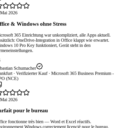
 Mai 2026
fice & Windows ohne Stress
rosoft 365 Einrichtung war unkompliziert, alle Apps aktuell.
ätzlich: OneDrive-Integration in Office klappt wie erwartet.
dows 10 Pro Key funktioniert, Gerät steht in den
rmeneinstellungen.
bastian Schumacher
nkfurt ·
Verifizierter Kauf ·
Microsoft 365 Business Premium -
O (NCE)
 Mai 2026
rfait pour le bureau
ice fonctionne très bien — Word et Excel réactifs.
vironnement Windows correctement licencié pour le bureau.