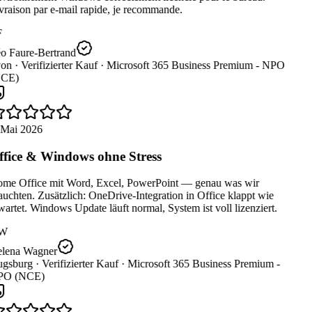
raison par e-mail rapide, je recommande.
o Faure-Bertrand
on ·
Verifizierter Kauf ·
Microsoft 365 Business Premium - NPO
CE)
 Mai 2026
fice & Windows ohne Stress
me Office mit Word, Excel, PowerPoint — genau was wir
uchten. Zusätzlich: OneDrive-Integration in Office klappt wie
artet. Windows Update läuft normal, System ist voll lizenziert.
W
lena Wagner
gsburg ·
Verifizierter Kauf ·
Microsoft 365 Business Premium -
O (NCE)