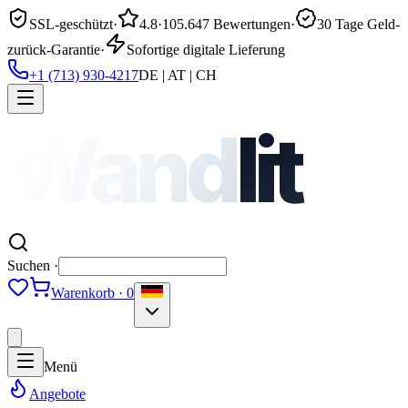
SSL-geschützt
·
4.8
·
105.647 Bewertungen
·
30 Tage Geld-
zurück-Garantie
·
Sofortige digitale Lieferung
+1 (713) 930-4217
DE | AT | CH
Wand
lit
Suchen ·
Warenkorb · 0
Menü
Angebote