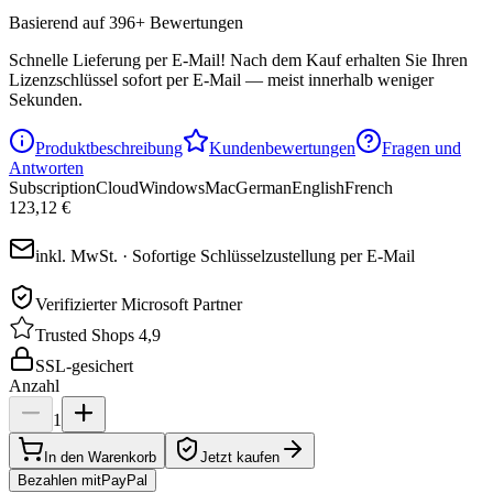
Basierend auf 396+ Bewertungen
Schnelle Lieferung per E-Mail!
Nach dem Kauf erhalten Sie Ihren
Lizenzschlüssel sofort per E-Mail — meist innerhalb weniger
Sekunden.
Produktbeschreibung
Kundenbewertungen
Fragen und
Antworten
Subscription
Cloud
Windows
Mac
German
English
French
123,12 €
inkl. MwSt. · Sofortige Schlüsselzustellung per E-Mail
Verifizierter Microsoft Partner
Trusted Shops 4,9
SSL-gesichert
Anzahl
1
In den Warenkorb
Jetzt kaufen
Bezahlen mit
Pay
Pal