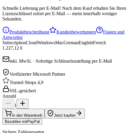
Schnelle Lieferung per E-Mail!
Nach dem Kauf erhalten Sie Ihren
Lizenzschlüssel sofort per E-Mail — meist innerhalb weniger
Sekunden.
Produktbeschreibung
Kundenbewertungen
Fragen und
Antworten
Subscription
Cloud
Windows
Mac
German
English
French
1.227,12 €
inkl. MwSt. · Sofortige Schlüsselzustellung per E-Mail
Verifizierter Microsoft Partner
Trusted Shops 4,9
SSL-gesichert
Anzahl
1
In den Warenkorb
Jetzt kaufen
Bezahlen mit
Pay
Pal
Sichere Zahlungsarten