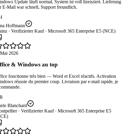
dows Update läuft normal, System ist voll lizenziert. Lieferung
 E-Mail war schnell, Support freundlich.
H
na Hoffmann
inz ·
Verifizierter Kauf ·
Microsoft 365 Enterprise E5 (NCE)
 Mai 2026
fice & Windows au top
ice fonctionne très bien — Word et Excel réactifs. Activation
dows réussie du premier coup. Livraison par e-mail rapide, je
commande.
B
rie Blanchard
ntpellier ·
Verifizierter Kauf ·
Microsoft 365 Enterprise E5
CE)