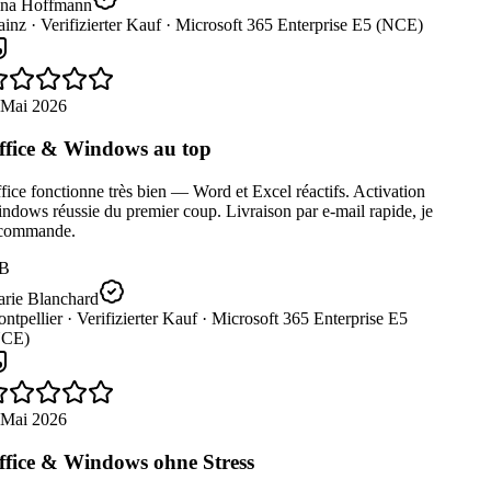
na Hoffmann
inz ·
Verifizierter Kauf ·
Microsoft 365 Enterprise E5 (NCE)
 Mai 2026
fice & Windows au top
ice fonctionne très bien — Word et Excel réactifs. Activation
dows réussie du premier coup. Livraison par e-mail rapide, je
commande.
B
rie Blanchard
ntpellier ·
Verifizierter Kauf ·
Microsoft 365 Enterprise E5
CE)
 Mai 2026
fice & Windows ohne Stress