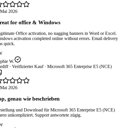
 Mai 2026
eat for office & Windows
itimate Office activation, no nagging banners in Word or Excel.
dows activation completed online without errors. Email delivery
s quick.
W
phie W.
diff ·
Verifizierter Kauf ·
Microsoft 365 Enterprise E5 (NCE)
 Mai 2026
p, genau wie beschrieben
stellung und Download für Microsoft 365 Enterprise E5 (NCE)
en unkompliziert. Support antwortete zügig.
W