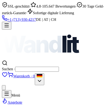
SSL-geschützt
·
4.8
·
105.647 Bewertungen
·
30 Tage Geld-
zurück-Garantie
·
Sofortige digitale Lieferung
+1 (713) 930-4217
DE | AT | CH
Wand
lit
Suchen ·
Warenkorb · 0
Menü
Angebote