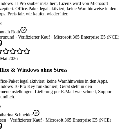
dows 11 Pro sauber installiert, Lizenz wird von Microsoft
eptiert. Office-Paket legal aktiviert, keine Warnhinweise in den
s. Preis fair, wir kaufen wieder hier.
R
nnah Roth
rtmund ·
Verifizierter Kauf ·
Microsoft 365 Enterprise E5 (NCE)
 Mai 2026
fice & Windows ohne Stress
ice-Paket legal aktiviert, keine Warnhinweise in den Apps.
dows 10 Pro Key funktioniert, Gerät steht in den
meneinstellungen. Lieferung per E-Mail war schnell, Support
undlich.
S
tharina Schneider
sen ·
Verifizierter Kauf ·
Microsoft 365 Enterprise E5 (NCE)