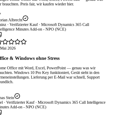
 brauchten. Preis fair, wir kaufen wieder hier.
A
rian Albrecht
inz ·
Verifizierter Kauf ·
Microsoft Dynamics 365 Call
telligence Minutes Add-on - NPO (NCE)
 Mai 2026
fice & Windows ohne Stress
me Office mit Word, Excel, PowerPoint — genau was wir
uchten. Windows 10 Pro Key funktioniert, Gerät steht in den
meneinstellungen. Lieferung per E-Mail war schnell, Support
undlich.
as Stein
el ·
Verifizierter Kauf ·
Microsoft Dynamics 365 Call Intelligence
nutes Add-on - NPO (NCE)