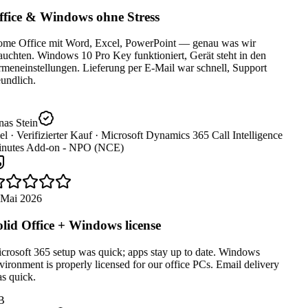
fice & Windows ohne Stress
me Office mit Word, Excel, PowerPoint — genau was wir
uchten. Windows 10 Pro Key funktioniert, Gerät steht in den
meneinstellungen. Lieferung per E-Mail war schnell, Support
undlich.
as Stein
el ·
Verifizierter Kauf ·
Microsoft Dynamics 365 Call Intelligence
nutes Add-on - NPO (NCE)
 Mai 2026
lid Office + Windows license
rosoft 365 setup was quick; apps stay up to date. Windows
ironment is properly licensed for our office PCs. Email delivery
s quick.
B