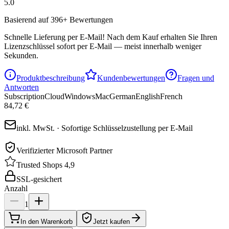
5.0
Basierend auf 396+ Bewertungen
Schnelle Lieferung per E-Mail!
Nach dem Kauf erhalten Sie Ihren
Lizenzschlüssel sofort per E-Mail — meist innerhalb weniger
Sekunden.
Produktbeschreibung
Kundenbewertungen
Fragen und
Antworten
Subscription
Cloud
Windows
Mac
German
English
French
84,72 €
inkl. MwSt. · Sofortige Schlüsselzustellung per E-Mail
Verifizierter Microsoft Partner
Trusted Shops 4,9
SSL-gesichert
Anzahl
1
In den Warenkorb
Jetzt kaufen