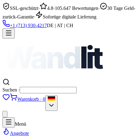
SSL-geschützt
·
4.8
·
105.647 Bewertungen
·
30 Tage Geld-
zurück-Garantie
·
Sofortige digitale Lieferung
+1 (713) 930-4217
DE | AT | CH
Wand
lit
Suchen ·
Warenkorb · 0
Menü
Angebote