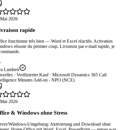
 Mai 2026
vraison rapide
ice fonctionne très bien — Word et Excel réactifs. Activation
dows réussie du premier coup. Livraison par e-mail rapide, je
commande.
L
a Lambert
uxelles ·
Verifizierter Kauf ·
Microsoft Dynamics 365 Call
telligence Minutes Add-on - NPO (NCE)
 Mai 2026
fice & Windows ohne Stress
rver/Windows-Umgebung: Aktivierung und Download ohne
nger. Home Office mit Word, Excel, PowerPoint — genau was