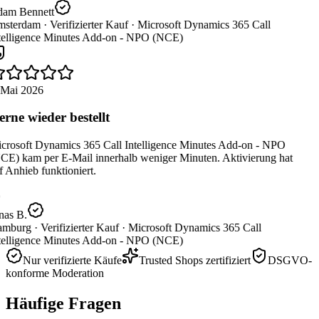
am Bennett
sterdam ·
Verifizierter Kauf ·
Microsoft Dynamics 365 Call
telligence Minutes Add-on - NPO (NCE)
 Mai 2026
rne wieder bestellt
crosoft Dynamics 365 Call Intelligence Minutes Add-on - NPO
CE) kam per E-Mail innerhalb weniger Minuten. Aktivierung hat
 Anhieb funktioniert.
nas B.
mburg ·
Verifizierter Kauf ·
Microsoft Dynamics 365 Call
telligence Minutes Add-on - NPO (NCE)
Nur verifizierte Käufe
Trusted Shops zertifiziert
DSGVO-
konforme Moderation
Häufige Fragen