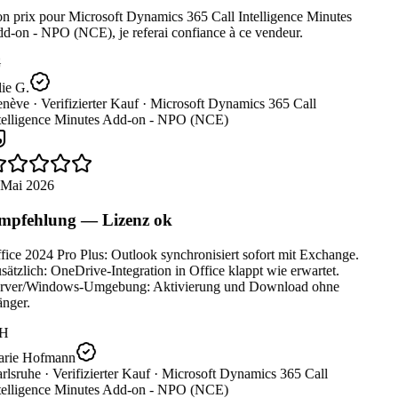
n prix pour Microsoft Dynamics 365 Call Intelligence Minutes
d-on - NPO (NCE), je referai confiance à ce vendeur.
ie G.
nève ·
Verifizierter Kauf ·
Microsoft Dynamics 365 Call
telligence Minutes Add-on - NPO (NCE)
 Mai 2026
pfehlung — Lizenz ok
ice 2024 Pro Plus: Outlook synchronisiert sofort mit Exchange.
ätzlich: OneDrive-Integration in Office klappt wie erwartet.
rver/Windows-Umgebung: Aktivierung und Download ohne
nger.
H
rie Hofmann
rlsruhe ·
Verifizierter Kauf ·
Microsoft Dynamics 365 Call
telligence Minutes Add-on - NPO (NCE)