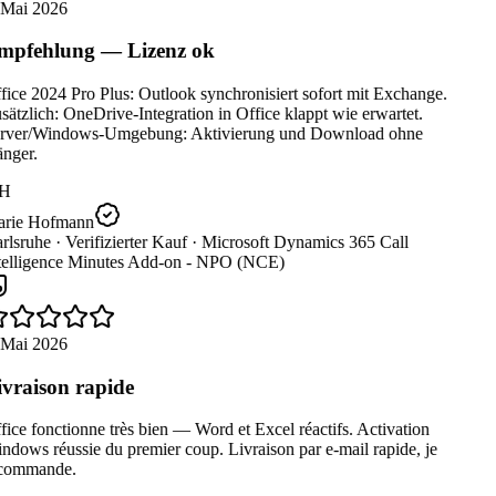
 Mai 2026
pfehlung — Lizenz ok
ice 2024 Pro Plus: Outlook synchronisiert sofort mit Exchange.
ätzlich: OneDrive-Integration in Office klappt wie erwartet.
rver/Windows-Umgebung: Aktivierung und Download ohne
nger.
H
rie Hofmann
rlsruhe ·
Verifizierter Kauf ·
Microsoft Dynamics 365 Call
telligence Minutes Add-on - NPO (NCE)
 Mai 2026
vraison rapide
ice fonctionne très bien — Word et Excel réactifs. Activation
dows réussie du premier coup. Livraison par e-mail rapide, je
commande.