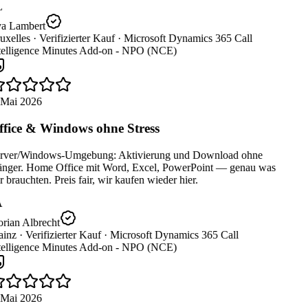
L
a Lambert
uxelles ·
Verifizierter Kauf ·
Microsoft Dynamics 365 Call
telligence Minutes Add-on - NPO (NCE)
 Mai 2026
fice & Windows ohne Stress
rver/Windows-Umgebung: Aktivierung und Download ohne
nger. Home Office mit Word, Excel, PowerPoint — genau was
 brauchten. Preis fair, wir kaufen wieder hier.
A
rian Albrecht
inz ·
Verifizierter Kauf ·
Microsoft Dynamics 365 Call
telligence Minutes Add-on - NPO (NCE)
 Mai 2026