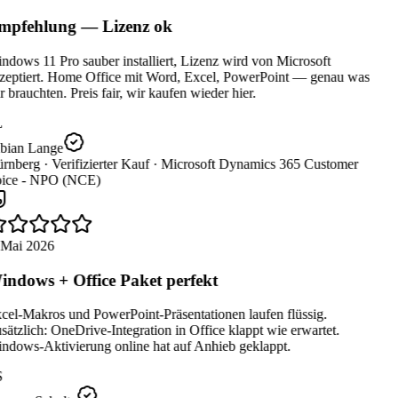
pfehlung — Lizenz ok
dows 11 Pro sauber installiert, Lizenz wird von Microsoft
zeptiert. Home Office mit Word, Excel, PowerPoint — genau was
 brauchten. Preis fair, wir kaufen wieder hier.
bian Lange
rnberg ·
Verifizierter Kauf ·
Microsoft Dynamics 365 Customer
ice - NPO (NCE)
 Mai 2026
ndows + Office Paket perfekt
cel-Makros und PowerPoint-Präsentationen laufen flüssig.
ätzlich: OneDrive-Integration in Office klappt wie erwartet.
ndows-Aktivierung online hat auf Anhieb geklappt.