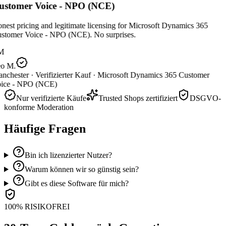
stomer Voice - NPO (NCE)
est pricing and legitimate licensing for Microsoft Dynamics 365
stomer Voice - NPO (NCE). No surprises.
M
o M.
nchester ·
Verifizierter Kauf ·
Microsoft Dynamics 365 Customer
ice - NPO (NCE)
Nur verifizierte Käufe
Trusted Shops zertifiziert
DSGVO-
konforme Moderation
Häufige Fragen
Bin ich lizenzierter Nutzer?
Warum können wir so günstig sein?
Gibt es diese Software für mich?
100% RISIKOFREI