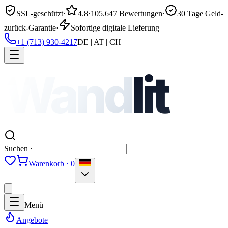
SSL-geschützt
·
4.8
·
105.647 Bewertungen
·
30 Tage Geld-
zurück-Garantie
·
Sofortige digitale Lieferung
+1 (713) 930-4217
DE | AT | CH
Wand
lit
Suchen ·
Warenkorb · 0
Menü
Angebote