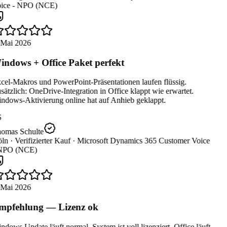
ice - NPO (NCE)
 Mai 2026
ndows + Office Paket perfekt
cel-Makros und PowerPoint-Präsentationen laufen flüssig.
ätzlich: OneDrive-Integration in Office klappt wie erwartet.
ndows-Aktivierung online hat auf Anhieb geklappt.
omas Schulte
ln ·
Verifizierter Kauf ·
Microsoft Dynamics 365 Customer Voice
NPO (NCE)
 Mai 2026
pfehlung — Lizenz ok
dows Update läuft normal, System ist voll lizenziert. Office läuft