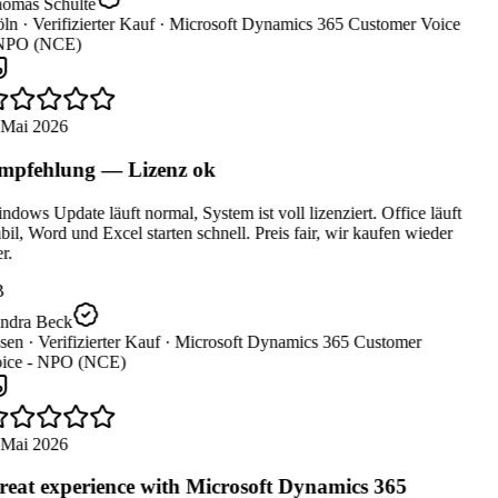
omas Schulte
ln ·
Verifizierter Kauf ·
Microsoft Dynamics 365 Customer Voice
NPO (NCE)
 Mai 2026
pfehlung — Lizenz ok
dows Update läuft normal, System ist voll lizenziert. Office läuft
bil, Word und Excel starten schnell. Preis fair, wir kaufen wieder
r.
B
ndra Beck
sen ·
Verifizierter Kauf ·
Microsoft Dynamics 365 Customer
ice - NPO (NCE)
 Mai 2026
eat experience with Microsoft Dynamics 365