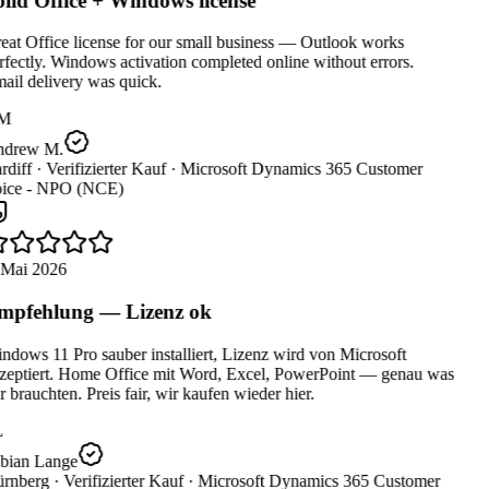
lid Office + Windows license
at Office license for our small business — Outlook works
fectly. Windows activation completed online without errors.
ail delivery was quick.
M
drew M.
diff ·
Verifizierter Kauf ·
Microsoft Dynamics 365 Customer
ice - NPO (NCE)
 Mai 2026
pfehlung — Lizenz ok
dows 11 Pro sauber installiert, Lizenz wird von Microsoft
zeptiert. Home Office mit Word, Excel, PowerPoint — genau was
 brauchten. Preis fair, wir kaufen wieder hier.
bian Lange
rnberg ·
Verifizierter Kauf ·
Microsoft Dynamics 365 Customer