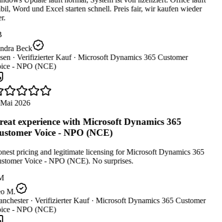
bil, Word und Excel starten schnell. Preis fair, wir kaufen wieder
r.
B
ndra Beck
sen ·
Verifizierter Kauf ·
Microsoft Dynamics 365 Customer
ice - NPO (NCE)
 Mai 2026
eat experience with Microsoft Dynamics 365
stomer Voice - NPO (NCE)
est pricing and legitimate licensing for Microsoft Dynamics 365
stomer Voice - NPO (NCE). No surprises.
M
o M.
nchester ·
Verifizierter Kauf ·
Microsoft Dynamics 365 Customer
ice - NPO (NCE)