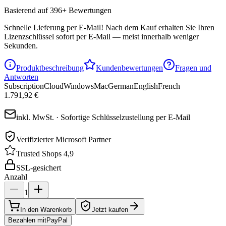
Basierend auf 396+ Bewertungen
Schnelle Lieferung per E-Mail!
Nach dem Kauf erhalten Sie Ihren
Lizenzschlüssel sofort per E-Mail — meist innerhalb weniger
Sekunden.
Produktbeschreibung
Kundenbewertungen
Fragen und
Antworten
Subscription
Cloud
Windows
Mac
German
English
French
1.791,92 €
inkl. MwSt. · Sofortige Schlüsselzustellung per E-Mail
Verifizierter Microsoft Partner
Trusted Shops 4,9
SSL-gesichert
Anzahl
1
In den Warenkorb
Jetzt kaufen
Bezahlen mit
Pay
Pal