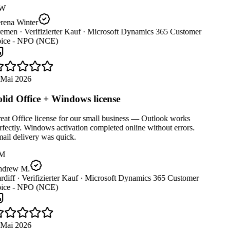
W
rena Winter
emen ·
Verifizierter Kauf ·
Microsoft Dynamics 365 Customer
ice - NPO (NCE)
 Mai 2026
lid Office + Windows license
at Office license for our small business — Outlook works
fectly. Windows activation completed online without errors.
ail delivery was quick.
M
drew M.
diff ·
Verifizierter Kauf ·
Microsoft Dynamics 365 Customer
ice - NPO (NCE)
 Mai 2026