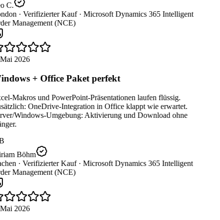
o C.
ndon ·
Verifizierter Kauf ·
Microsoft Dynamics 365 Intelligent
der Management (NCE)
 Mai 2026
ndows + Office Paket perfekt
el-Makros und PowerPoint-Präsentationen laufen flüssig.
ätzlich: OneDrive-Integration in Office klappt wie erwartet.
rver/Windows-Umgebung: Aktivierung und Download ohne
nger.
B
riam Böhm
chen ·
Verifizierter Kauf ·
Microsoft Dynamics 365 Intelligent
der Management (NCE)
 Mai 2026