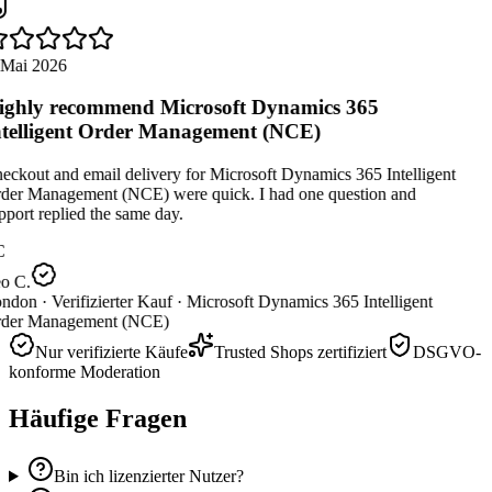
 Mai 2026
ghly recommend Microsoft Dynamics 365
telligent Order Management (NCE)
ckout and email delivery for Microsoft Dynamics 365 Intelligent
der Management (NCE) were quick. I had one question and
port replied the same day.
C
o C.
ndon ·
Verifizierter Kauf ·
Microsoft Dynamics 365 Intelligent
der Management (NCE)
Nur verifizierte Käufe
Trusted Shops zertifiziert
DSGVO-
konforme Moderation
Häufige Fragen
Bin ich lizenzierter Nutzer?