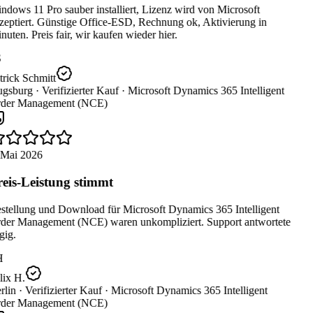
dows 11 Pro sauber installiert, Lizenz wird von Microsoft
eptiert. Günstige Office-ESD, Rechnung ok, Aktivierung in
uten. Preis fair, wir kaufen wieder hier.
rick Schmitt
gsburg ·
Verifizierter Kauf ·
Microsoft Dynamics 365 Intelligent
der Management (NCE)
 Mai 2026
eis-Leistung stimmt
stellung und Download für Microsoft Dynamics 365 Intelligent
der Management (NCE) waren unkompliziert. Support antwortete
ig.
H
ix H.
lin ·
Verifizierter Kauf ·
Microsoft Dynamics 365 Intelligent
der Management (NCE)