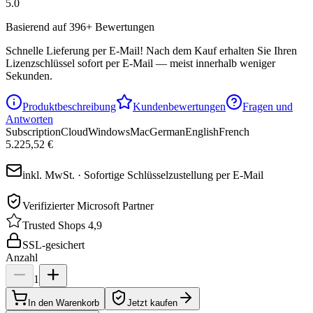
5.0
Basierend auf 396+ Bewertungen
Schnelle Lieferung per E-Mail!
Nach dem Kauf erhalten Sie Ihren
Lizenzschlüssel sofort per E-Mail — meist innerhalb weniger
Sekunden.
Produktbeschreibung
Kundenbewertungen
Fragen und
Antworten
Subscription
Cloud
Windows
Mac
German
English
French
5.225,52 €
inkl. MwSt. · Sofortige Schlüsselzustellung per E-Mail
Verifizierter Microsoft Partner
Trusted Shops 4,9
SSL-gesichert
Anzahl
1
In den Warenkorb
Jetzt kaufen