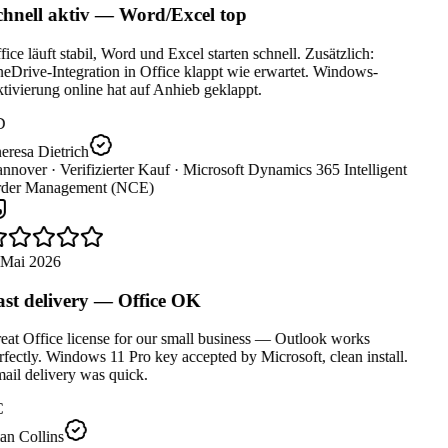
hnell aktiv — Word/Excel top
ice läuft stabil, Word und Excel starten schnell. Zusätzlich:
Drive-Integration in Office klappt wie erwartet. Windows-
ivierung online hat auf Anhieb geklappt.
D
resa Dietrich
nnover ·
Verifizierter Kauf ·
Microsoft Dynamics 365 Intelligent
der Management (NCE)
 Mai 2026
st delivery — Office OK
at Office license for our small business — Outlook works
fectly. Windows 11 Pro key accepted by Microsoft, clean install.
il delivery was quick.
C
an Collins