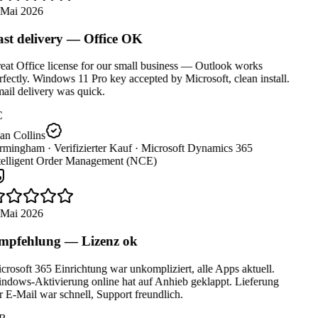
 Mai 2026
st delivery — Office OK
at Office license for our small business — Outlook works
fectly. Windows 11 Pro key accepted by Microsoft, clean install.
il delivery was quick.
C
an Collins
rmingham ·
Verifizierter Kauf ·
Microsoft Dynamics 365
telligent Order Management (NCE)
 Mai 2026
pfehlung — Lizenz ok
rosoft 365 Einrichtung war unkompliziert, alle Apps aktuell.
ndows-Aktivierung online hat auf Anhieb geklappt. Lieferung
 E-Mail war schnell, Support freundlich.