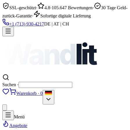
SSL-geschützt
·
4.8
·
105.647 Bewertungen
·
30 Tage Geld-
zurück-Garantie
·
Sofortige digitale Lieferung
+1 (713) 930-4217
DE | AT | CH
Wand
lit
Suchen ·
Warenkorb · 0
Menü
Angebote