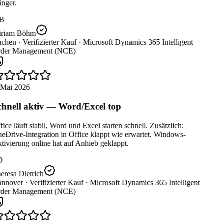
nger.
B
riam Böhm
chen ·
Verifizierter Kauf ·
Microsoft Dynamics 365 Intelligent
der Management (NCE)
 Mai 2026
hnell aktiv — Word/Excel top
ice läuft stabil, Word und Excel starten schnell. Zusätzlich:
Drive-Integration in Office klappt wie erwartet. Windows-
ivierung online hat auf Anhieb geklappt.
D
resa Dietrich
nnover ·
Verifizierter Kauf ·
Microsoft Dynamics 365 Intelligent
der Management (NCE)