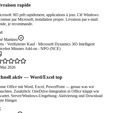
vraison rapide
rosoft 365 prêt rapidement, applications à jour. Clé Windows
onnue par Microsoft, installation propre. Livraison par e-mail
pide, je recommande.
M
é Martinez
is ·
Verifizierter Kauf ·
Microsoft Dynamics 365 Intelligent
icebot Minutes Add-on - NPO (NCE)
 Mai 2026
hnell aktiv — Word/Excel top
me Office mit Word, Excel, PowerPoint — genau was wir
uchten. Zusätzlich: OneDrive-Integration in Office klappt wie
wartet. Server/Windows-Umgebung: Aktivierung und Download
ne Hänger.
K