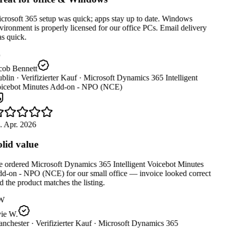
crosoft 365 setup was quick; apps stay up to date. Windows
ironment is properly licensed for our office PCs. Email delivery
s quick.
cob Bennett
blin ·
Verifizierter Kauf ·
Microsoft Dynamics 365 Intelligent
icebot Minutes Add-on - NPO (NCE)
. Apr. 2026
lid value
 ordered Microsoft Dynamics 365 Intelligent Voicebot Minutes
d-on - NPO (NCE) for our small office — invoice looked correct
 the product matches the listing.
W
ie W.
nchester ·
Verifizierter Kauf ·
Microsoft Dynamics 365