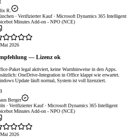
R
ix R.
nchen ·
Verifizierter Kauf ·
Microsoft Dynamics 365 Intelligent
icebot Minutes Add-on - NPO (NCE)
 Mai 2026
pfehlung — Lizenz ok
ice-Paket legal aktiviert, keine Warnhinweise in den Apps.
ätzlich: OneDrive-Integration in Office klappt wie erwartet.
dows Update läuft normal, System ist voll lizenziert.
B
aus Berger
ln ·
Verifizierter Kauf ·
Microsoft Dynamics 365 Intelligent
icebot Minutes Add-on - NPO (NCE)
 Mai 2026