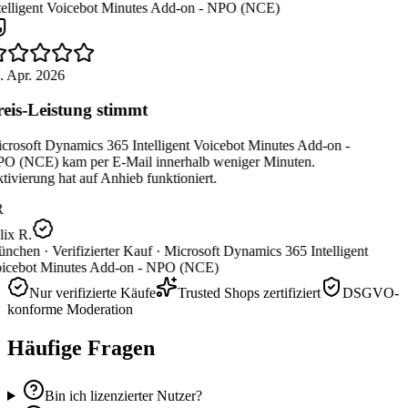
telligent Voicebot Minutes Add-on - NPO (NCE)
. Apr. 2026
eis-Leistung stimmt
crosoft Dynamics 365 Intelligent Voicebot Minutes Add-on -
O (NCE) kam per E-Mail innerhalb weniger Minuten.
ivierung hat auf Anhieb funktioniert.
R
ix R.
nchen ·
Verifizierter Kauf ·
Microsoft Dynamics 365 Intelligent
icebot Minutes Add-on - NPO (NCE)
Nur verifizierte Käufe
Trusted Shops zertifiziert
DSGVO-
konforme Moderation
Häufige Fragen
Bin ich lizenzierter Nutzer?