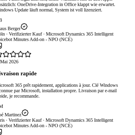
ätzlich: OneDrive-Integration in Office klappt wie erwartet.
dows Update läuft normal, System ist voll lizenziert.
B
aus Berger
ln ·
Verifizierter Kauf ·
Microsoft Dynamics 365 Intelligent
icebot Minutes Add-on - NPO (NCE)
 Mai 2026
vraison rapide
rosoft 365 prêt rapidement, applications à jour. Clé Windows
onnue par Microsoft, installation propre. Livraison par e-mail
pide, je recommande.
M
é Martinez
is ·
Verifizierter Kauf ·
Microsoft Dynamics 365 Intelligent
icebot Minutes Add-on - NPO (NCE)