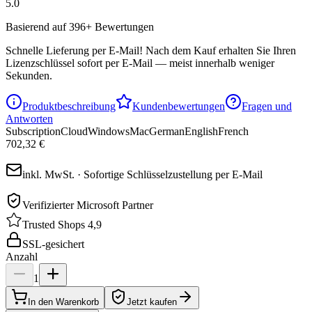
5.0
Basierend auf 396+ Bewertungen
Schnelle Lieferung per E-Mail!
Nach dem Kauf erhalten Sie Ihren
Lizenzschlüssel sofort per E-Mail — meist innerhalb weniger
Sekunden.
Produktbeschreibung
Kundenbewertungen
Fragen und
Antworten
Subscription
Cloud
Windows
Mac
German
English
French
702,32 €
inkl. MwSt. · Sofortige Schlüsselzustellung per E-Mail
Verifizierter Microsoft Partner
Trusted Shops 4,9
SSL-gesichert
Anzahl
1
In den Warenkorb
Jetzt kaufen