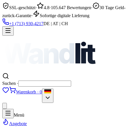
SSL-geschützt
·
4.8
·
105.647 Bewertungen
·
30 Tage Geld-
zurück-Garantie
·
Sofortige digitale Lieferung
+1 (713) 930-4217
DE | AT | CH
Wand
lit
Suchen ·
Warenkorb · 0
Menü
Angebote