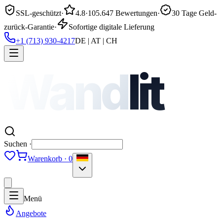
SSL-geschützt
·
4.8
·
105.647 Bewertungen
·
30 Tage Geld-
zurück-Garantie
·
Sofortige digitale Lieferung
+1 (713) 930-4217
DE | AT | CH
Wand
lit
Suchen ·
Warenkorb · 0
Menü
Angebote