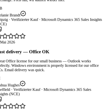
B
lanie Brandt
ipzig ·
Verifizierter Kauf ·
Microsoft Dynamics 365 Sales Insights
CE)
 Mai 2026
st delivery — Office OK
at Office license for our small business — Outlook works
fectly. Windows environment is properly licensed for our office
s. Email delivery was quick.
shua Hughes
ffield ·
Verifizierter Kauf ·
Microsoft Dynamics 365 Sales
sights (NCE)