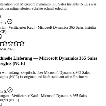
stallation von Microsoft Dynamics 365 Sales Insights (NCE) war
k der mitgelieferten Schritte schnell erledigt.
B
n B.
lin ·
Verifizierter Kauf ·
Microsoft Dynamics 365 Sales Insights
CE)
 Mai 2026
hnelle Lieferung — Microsoft Dynamics 365 Sales
sights (NCE)
h war anfangs skeptisch, aber Microsoft Dynamics 365 Sales
ights (NCE) ist original und läuft stabil auf allen Rechnern.
ia S.
ttgart ·
Verifizierter Kauf ·
Microsoft Dynamics 365 Sales
sights (NCE)