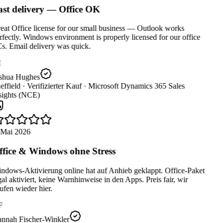
st delivery — Office OK
at Office license for our small business — Outlook works
fectly. Windows environment is properly licensed for our office
s. Email delivery was quick.
shua Hughes
ffield ·
Verifizierter Kauf ·
Microsoft Dynamics 365 Sales
sights (NCE)
 Mai 2026
fice & Windows ohne Stress
ndows-Aktivierung online hat auf Anhieb geklappt. Office-Paket
al aktiviert, keine Warnhinweise in den Apps. Preis fair, wir
fen wieder hier.
F
nnah Fischer-Winkler