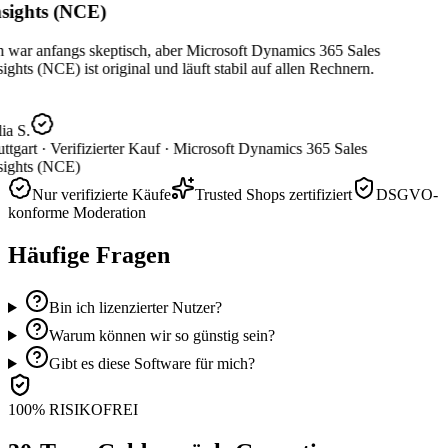
sights (NCE)
h war anfangs skeptisch, aber Microsoft Dynamics 365 Sales
ights (NCE) ist original und läuft stabil auf allen Rechnern.
ia S.
ttgart ·
Verifizierter Kauf ·
Microsoft Dynamics 365 Sales
sights (NCE)
Nur verifizierte Käufe
Trusted Shops zertifiziert
DSGVO-
konforme Moderation
Häufige Fragen
Bin ich lizenzierter Nutzer?
Warum können wir so günstig sein?
Gibt es diese Software für mich?
100% RISIKOFREI