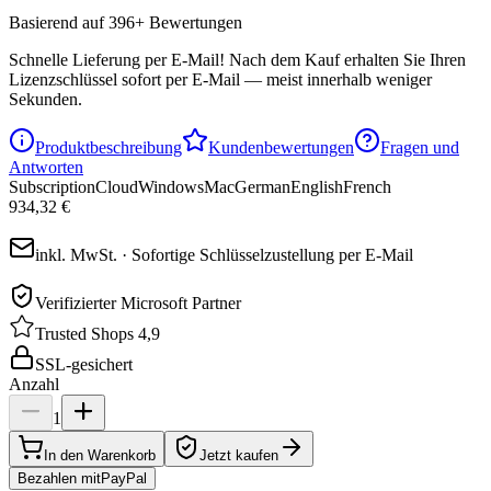
Basierend auf 396+ Bewertungen
Schnelle Lieferung per E-Mail!
Nach dem Kauf erhalten Sie Ihren
Lizenzschlüssel sofort per E-Mail — meist innerhalb weniger
Sekunden.
Produktbeschreibung
Kundenbewertungen
Fragen und
Antworten
Subscription
Cloud
Windows
Mac
German
English
French
934,32 €
inkl. MwSt. · Sofortige Schlüsselzustellung per E-Mail
Verifizierter Microsoft Partner
Trusted Shops 4,9
SSL-gesichert
Anzahl
1
In den Warenkorb
Jetzt kaufen
Bezahlen mit
Pay
Pal