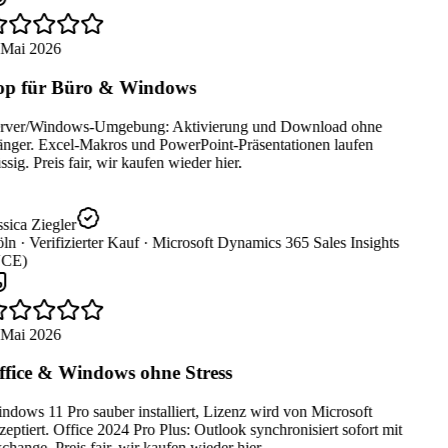
 Mai 2026
p für Büro & Windows
rver/Windows-Umgebung: Aktivierung und Download ohne
nger. Excel-Makros und PowerPoint-Präsentationen laufen
ssig. Preis fair, wir kaufen wieder hier.
sica Ziegler
ln ·
Verifizierter Kauf ·
Microsoft Dynamics 365 Sales Insights
CE)
 Mai 2026
fice & Windows ohne Stress
dows 11 Pro sauber installiert, Lizenz wird von Microsoft
eptiert. Office 2024 Pro Plus: Outlook synchronisiert sofort mit
hange. Preis fair, wir kaufen wieder hier.