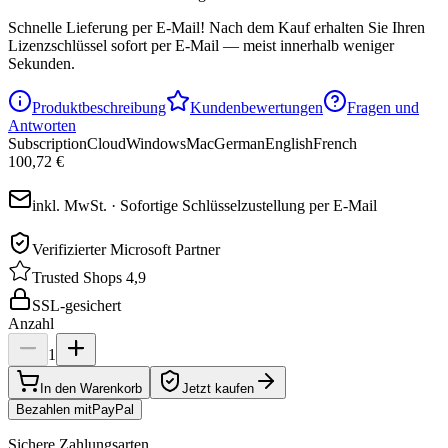
Schnelle Lieferung per E-Mail!
Nach dem Kauf erhalten Sie Ihren
Lizenzschlüssel sofort per E-Mail — meist innerhalb weniger
Sekunden.
Produktbeschreibung
Kundenbewertungen
Fragen und
Antworten
Subscription
Cloud
Windows
Mac
German
English
French
100,72 €
inkl. MwSt. · Sofortige Schlüsselzustellung per E-Mail
Verifizierter Microsoft Partner
Trusted Shops 4,9
SSL-gesichert
Anzahl
1
In den Warenkorb
Jetzt kaufen
Bezahlen mit
Pay
Pal
Sichere Zahlungsarten