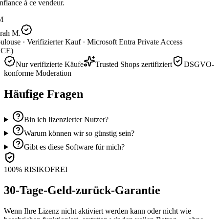
fiance à ce vendeur.
M
rah M.
ulouse ·
Verifizierter Kauf ·
Microsoft Entra Private Access
CE)
Nur verifizierte Käufe
Trusted Shops zertifiziert
DSGVO-
konforme Moderation
Häufige Fragen
Bin ich lizenzierter Nutzer?
Warum können wir so günstig sein?
Gibt es diese Software für mich?
100% RISIKOFREI
30-Tage-Geld-zurück-Garantie
Wenn Ihre Lizenz nicht aktiviert werden kann oder nicht wie