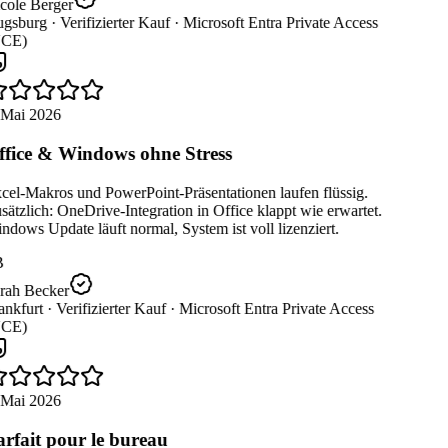
cole Berger
gsburg ·
Verifizierter Kauf ·
Microsoft Entra Private Access
CE)
 Mai 2026
fice & Windows ohne Stress
cel-Makros und PowerPoint-Präsentationen laufen flüssig.
ätzlich: OneDrive-Integration in Office klappt wie erwartet.
dows Update läuft normal, System ist voll lizenziert.
B
rah Becker
nkfurt ·
Verifizierter Kauf ·
Microsoft Entra Private Access
CE)
 Mai 2026
rfait pour le bureau