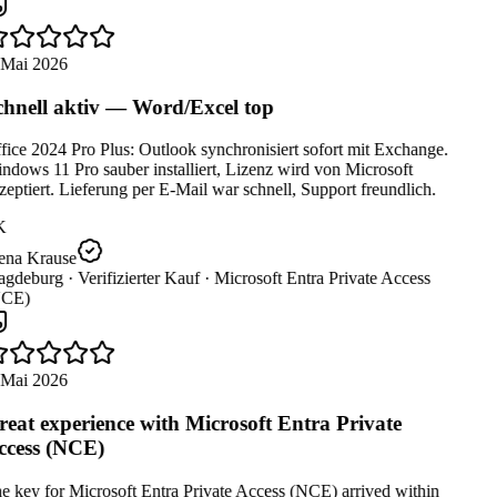
 Mai 2026
hnell aktiv — Word/Excel top
ice 2024 Pro Plus: Outlook synchronisiert sofort mit Exchange.
dows 11 Pro sauber installiert, Lizenz wird von Microsoft
eptiert. Lieferung per E-Mail war schnell, Support freundlich.
K
ena Krause
gdeburg ·
Verifizierter Kauf ·
Microsoft Entra Private Access
CE)
 Mai 2026
eat experience with Microsoft Entra Private
cess (NCE)
 key for Microsoft Entra Private Access (NCE) arrived within