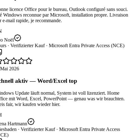
ne licence Office pour le bureau, Outlook configuré sans souci.
 Windows reconnue par Microsoft, installation propre. Livraison
 e-mail rapide, je recommande.
N
o Noël
urs ·
Verifizierter Kauf ·
Microsoft Entra Private Access (NCE)
 Mai 2026
hnell aktiv — Word/Excel top
dows Update läuft normal, System ist voll lizenziert. Home
fice mit Word, Excel, PowerPoint — genau was wir brauchten.
is fair, wir kaufen wieder hier.
H
ena Hartmann
esbaden ·
Verifizierter Kauf ·
Microsoft Entra Private Access
CE)