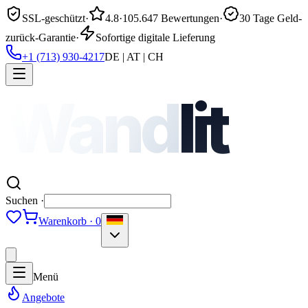
SSL-geschützt
·
4.8
·
105.647 Bewertungen
·
30 Tage Geld-
zurück-Garantie
·
Sofortige digitale Lieferung
+1 (713) 930-4217
DE | AT | CH
Wand
lit
Suchen ·
Warenkorb · 0
Menü
Angebote