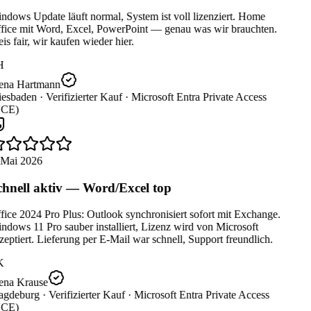
dows Update läuft normal, System ist voll lizenziert. Home
fice mit Word, Excel, PowerPoint — genau was wir brauchten.
is fair, wir kaufen wieder hier.
H
ena Hartmann
esbaden ·
Verifizierter Kauf ·
Microsoft Entra Private Access
CE)
 Mai 2026
hnell aktiv — Word/Excel top
ice 2024 Pro Plus: Outlook synchronisiert sofort mit Exchange.
dows 11 Pro sauber installiert, Lizenz wird von Microsoft
eptiert. Lieferung per E-Mail war schnell, Support freundlich.
K
ena Krause
gdeburg ·
Verifizierter Kauf ·
Microsoft Entra Private Access
CE)