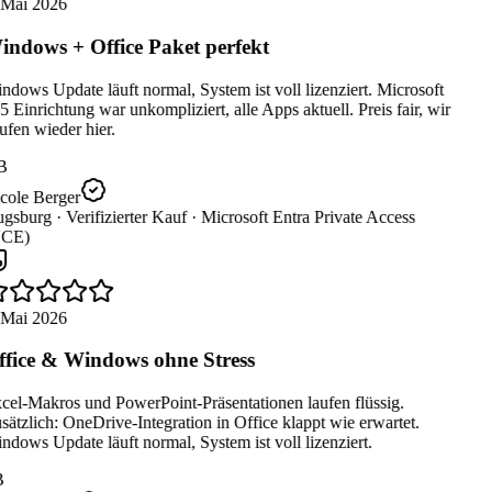
 Mai 2026
ndows + Office Paket perfekt
dows Update läuft normal, System ist voll lizenziert. Microsoft
 Einrichtung war unkompliziert, alle Apps aktuell. Preis fair, wir
fen wieder hier.
B
cole Berger
gsburg ·
Verifizierter Kauf ·
Microsoft Entra Private Access
CE)
 Mai 2026
fice & Windows ohne Stress
cel-Makros und PowerPoint-Präsentationen laufen flüssig.
ätzlich: OneDrive-Integration in Office klappt wie erwartet.
dows Update läuft normal, System ist voll lizenziert.
B