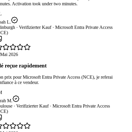
utes. Activation took under two minutes.
L
ah L.
inburgh ·
Verifizierter Kauf ·
Microsoft Entra Private Access
CE)
 Mai 2026
é reçue rapidement
 prix pour Microsoft Entra Private Access (NCE), je referai
fiance à ce vendeur.
M
rah M.
ulouse ·
Verifizierter Kauf ·
Microsoft Entra Private Access
CE)