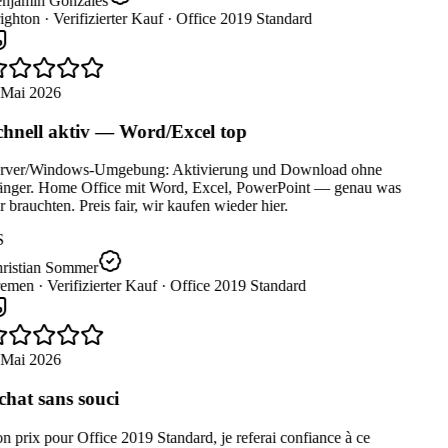
njamin Gonzales
ighton ·
Verifizierter Kauf ·
Office 2019 Standard
 Mai 2026
hnell aktiv — Word/Excel top
rver/Windows-Umgebung: Aktivierung und Download ohne
nger. Home Office mit Word, Excel, PowerPoint — genau was
 brauchten. Preis fair, wir kaufen wieder hier.
S
ristian Sommer
emen ·
Verifizierter Kauf ·
Office 2019 Standard
 Mai 2026
hat sans souci
 prix pour Office 2019 Standard, je referai confiance à ce