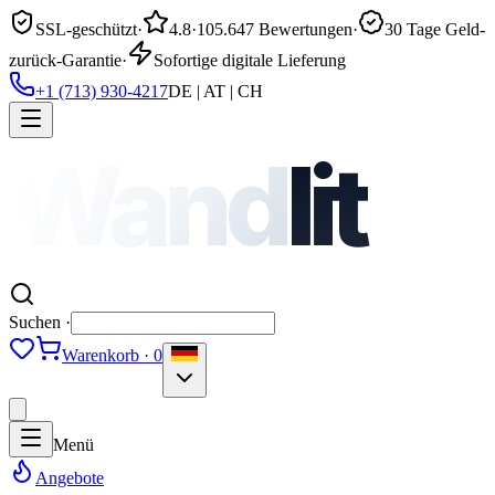
SSL-geschützt
·
4.8
·
105.647 Bewertungen
·
30 Tage Geld-
zurück-Garantie
·
Sofortige digitale Lieferung
+1 (713) 930-4217
DE | AT | CH
Wand
lit
Suchen ·
Warenkorb · 0
Menü
Angebote