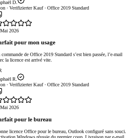
phaël D.
on ·
Verifizierter Kauf ·
Office 2019 Standard
 Mai 2026
rfait pour mon usage
 commande de Office 2019 Standard s’est bien passée, l’e-mail
c la licence est arrivé vite.
R
phaël R.
on ·
Verifizierter Kauf ·
Office 2019 Standard
 Mai 2026
rfait pour le bureau
ne licence Office pour le bureau, Outlook configuré sans souci.
ivation Windows réussie du premier coup. Livraison par e-mail