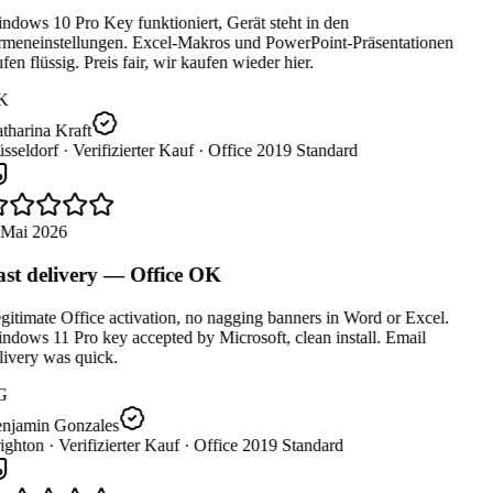
dows 10 Pro Key funktioniert, Gerät steht in den
rmeneinstellungen. Excel-Makros und PowerPoint-Präsentationen
fen flüssig. Preis fair, wir kaufen wieder hier.
K
tharina Kraft
sseldorf ·
Verifizierter Kauf ·
Office 2019 Standard
 Mai 2026
st delivery — Office OK
itimate Office activation, no nagging banners in Word or Excel.
dows 11 Pro key accepted by Microsoft, clean install. Email
ivery was quick.
G
njamin Gonzales
ighton ·
Verifizierter Kauf ·
Office 2019 Standard