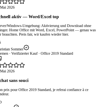
 Mai 2026
hnell aktiv — Word/Excel top
rver/Windows-Umgebung: Aktivierung und Download ohne
nger. Home Office mit Word, Excel, PowerPoint — genau was
 brauchten. Preis fair, wir kaufen wieder hier.
S
ristian Sommer
emen ·
Verifizierter Kauf ·
Office 2019 Standard
 Mai 2026
hat sans souci
 prix pour Office 2019 Standard, je referai confiance à ce
ndeur.
D