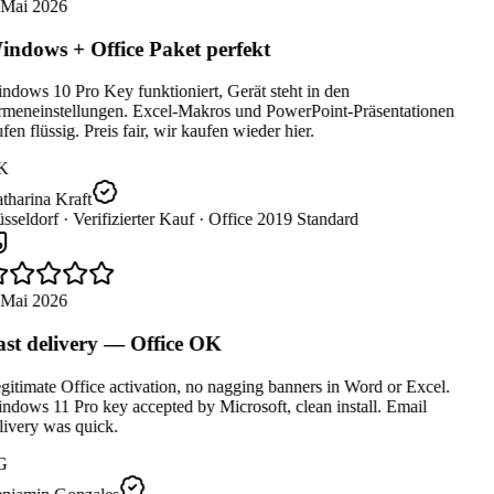
 Mai 2026
ndows + Office Paket perfekt
dows 10 Pro Key funktioniert, Gerät steht in den
rmeneinstellungen. Excel-Makros und PowerPoint-Präsentationen
fen flüssig. Preis fair, wir kaufen wieder hier.
K
tharina Kraft
sseldorf ·
Verifizierter Kauf ·
Office 2019 Standard
 Mai 2026
st delivery — Office OK
itimate Office activation, no nagging banners in Word or Excel.
dows 11 Pro key accepted by Microsoft, clean install. Email
ivery was quick.
G