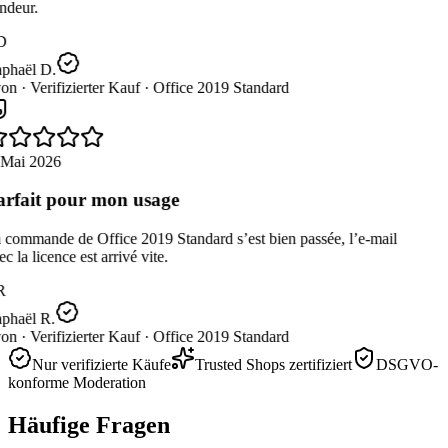
ndeur.
D
phaël D.
on ·
Verifizierter Kauf ·
Office 2019 Standard
 Mai 2026
rfait pour mon usage
 commande de Office 2019 Standard s’est bien passée, l’e-mail
c la licence est arrivé vite.
R
phaël R.
on ·
Verifizierter Kauf ·
Office 2019 Standard
Nur verifizierte Käufe
Trusted Shops zertifiziert
DSGVO-
konforme Moderation
Häufige Fragen