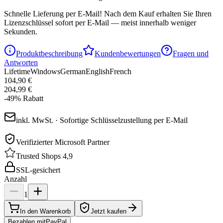
Schnelle Lieferung per E-Mail!
Nach dem Kauf erhalten Sie Ihren
Lizenzschlüssel sofort per E-Mail — meist innerhalb weniger
Sekunden.
Produktbeschreibung
Kundenbewertungen
Fragen und
Antworten
Lifetime
Windows
German
English
French
104,90 €
204,99 €
-
49
%
Rabatt
inkl. MwSt. · Sofortige Schlüsselzustellung per E-Mail
Verifizierter Microsoft Partner
Trusted Shops 4,9
SSL-gesichert
Anzahl
1
In den Warenkorb
Jetzt kaufen
Bezahlen mit
Pay
Pal