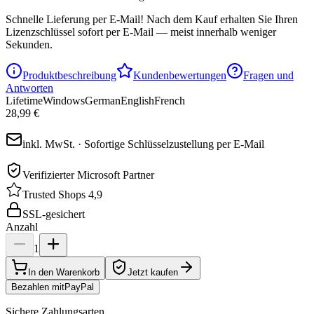
Schnelle Lieferung per E-Mail!
Nach dem Kauf erhalten Sie Ihren
Lizenzschlüssel sofort per E-Mail — meist innerhalb weniger
Sekunden.
Produktbeschreibung
Kundenbewertungen
Fragen und
Antworten
Lifetime
Windows
German
English
French
28,99 €
inkl. MwSt. · Sofortige Schlüsselzustellung per E-Mail
Verifizierter Microsoft Partner
Trusted Shops 4,9
SSL-gesichert
Anzahl
1
In den Warenkorb
Jetzt kaufen
Bezahlen mit
Pay
Pal
Sichere Zahlungsarten