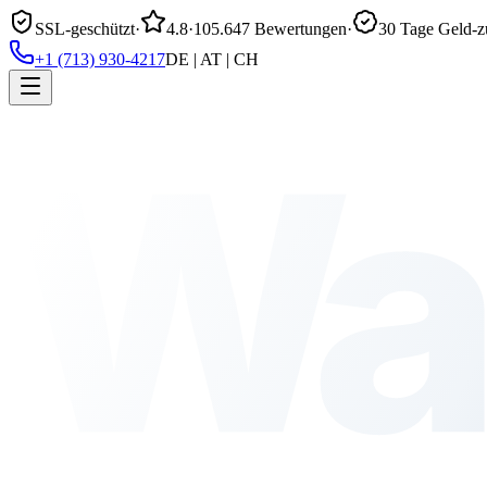
SSL-geschützt
·
4.8
·
105.647 Bewertungen
·
30 Tage Geld-z
+1 (713) 930-4217
DE | AT | CH
Wa