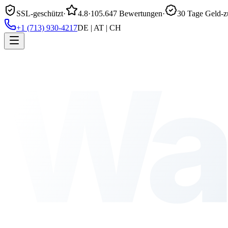
SSL-geschützt
·
4.8
·
105.647 Bewertungen
·
30 Tage Geld-z
+1 (713) 930-4217
DE | AT | CH
Wa