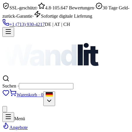
SSL-geschützt
·
4.8
·
105.647 Bewertungen
·
30 Tage Geld-
zurück-Garantie
·
Sofortige digitale Lieferung
+1 (713) 930-4217
DE | AT | CH
Wand
lit
Suchen ·
Warenkorb · 0
Menü
Angebote