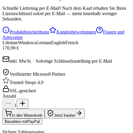
Schnelle Lieferung per E-Mail!
Nach dem Kauf erhalten Sie Ihren
Lizenzschlüssel sofort per E-Mail — meist innerhalb weniger
Sekunden.
Produktbeschreibung
Kundenbewertungen
Fragen und
Antworten
Lifetime
Windows
German
English
French
170,99 €
inkl. MwSt. · Sofortige Schlüsselzustellung per E-Mail
Verifizierter Microsoft Partner
Trusted Shops 4,9
SSL-gesichert
Anzahl
1
In den Warenkorb
Jetzt kaufen
Bezahlen mit
Pay
Pal
Sichere Zahlungsarten