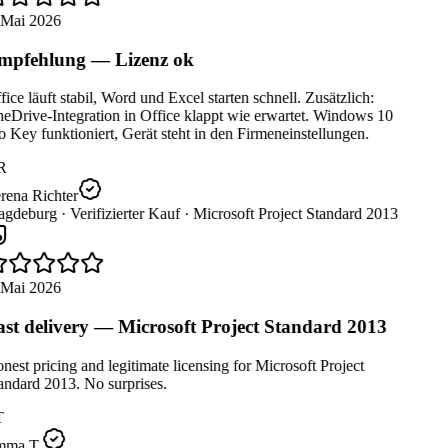
 Mai 2026
pfehlung — Lizenz ok
ice läuft stabil, Word und Excel starten schnell. Zusätzlich:
eDrive-Integration in Office klappt wie erwartet. Windows 10
 Key funktioniert, Gerät steht in den Firmeneinstellungen.
R
rena Richter
gdeburg ·
Verifizierter Kauf ·
Microsoft Project Standard 2013
 Mai 2026
st delivery — Microsoft Project Standard 2013
est pricing and legitimate licensing for Microsoft Project
ndard 2013. No surprises.
T
ma T.