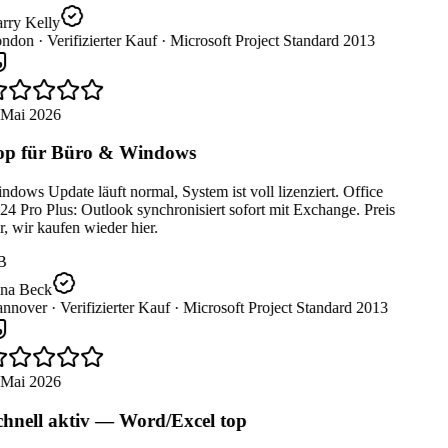
rry Kelly
ndon ·
Verifizierter Kauf ·
Microsoft Project Standard 2013
 Mai 2026
p für Büro & Windows
dows Update läuft normal, System ist voll lizenziert. Office
4 Pro Plus: Outlook synchronisiert sofort mit Exchange. Preis
r, wir kaufen wieder hier.
B
na Beck
nnover ·
Verifizierter Kauf ·
Microsoft Project Standard 2013
 Mai 2026
hnell aktiv — Word/Excel top