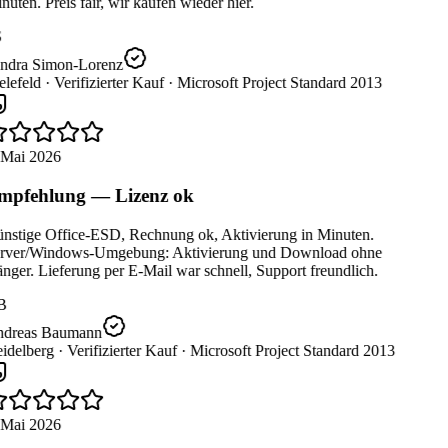
uten. Preis fair, wir kaufen wieder hier.
ndra Simon-Lorenz
lefeld ·
Verifizierter Kauf ·
Microsoft Project Standard 2013
 Mai 2026
pfehlung — Lizenz ok
nstige Office-ESD, Rechnung ok, Aktivierung in Minuten.
rver/Windows-Umgebung: Aktivierung und Download ohne
ger. Lieferung per E-Mail war schnell, Support freundlich.
B
dreas Baumann
idelberg ·
Verifizierter Kauf ·
Microsoft Project Standard 2013
 Mai 2026