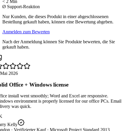
< 2 Min
Ø Support-Reaktion
Nur Kunden, die dieses Produkt in einer abgeschlossenen
Bestellung gekauft haben, können eine Bewertung abgeben.
Anmelden zum Bewerten
Nach der Anmeldung können Sie Produkte bewerten, die Sie
gekauft haben.
 Mai 2026
lid Office + Windows license
ice install went smoothly; Word and Excel are responsive.
dows environment is properly licensed for our office PCs. Email
ivery was quick.
K
rry Kelly
ndon ·
Verifizierter Kauf ·
Microsoft Project Standard 2013