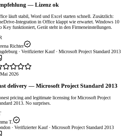
pfehlung — Lizenz ok
ice läuft stabil, Word und Excel starten schnell. Zusätzlich:
eDrive-Integration in Office klappt wie erwartet. Windows 10
 Key funktioniert, Gerät steht in den Firmeneinstellungen.
R
rena Richter
gdeburg ·
Verifizierter Kauf ·
Microsoft Project Standard 2013
 Mai 2026
st delivery — Microsoft Project Standard 2013
est pricing and legitimate licensing for Microsoft Project
ndard 2013. No surprises.
T
ma T.
ndon ·
Verifizierter Kauf ·
Microsoft Project Standard 2013