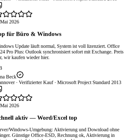
 Mai 2026
p für Büro & Windows
dows Update läuft normal, System ist voll lizenziert. Office
4 Pro Plus: Outlook synchronisiert sofort mit Exchange. Preis
r, wir kaufen wieder hier.
B
na Beck
nnover ·
Verifizierter Kauf ·
Microsoft Project Standard 2013
 Mai 2026
hnell aktiv — Word/Excel top
rver/Windows-Umgebung: Aktivierung und Download ohne
nger. Günstige Office-ESD, Rechnung ok, Aktivierung in