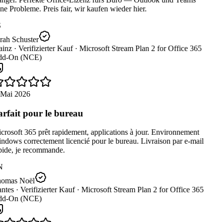
e Probleme. Preis fair, wir kaufen wieder hier.
rah Schuster
inz ·
Verifizierter Kauf ·
Microsoft Stream Plan 2 for Office 365
d-On (NCE)
 Mai 2026
rfait pour le bureau
rosoft 365 prêt rapidement, applications à jour. Environnement
dows correctement licencié pour le bureau. Livraison par e-mail
pide, je recommande.
N
omas Noël
ntes ·
Verifizierter Kauf ·
Microsoft Stream Plan 2 for Office 365
d-On (NCE)