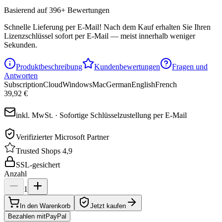
Basierend auf 396+ Bewertungen
Schnelle Lieferung per E-Mail!
Nach dem Kauf erhalten Sie Ihren
Lizenzschlüssel sofort per E-Mail — meist innerhalb weniger
Sekunden.
Produktbeschreibung
Kundenbewertungen
Fragen und
Antworten
Subscription
Cloud
Windows
Mac
German
English
French
39,92 €
inkl. MwSt. · Sofortige Schlüsselzustellung per E-Mail
Verifizierter Microsoft Partner
Trusted Shops 4,9
SSL-gesichert
Anzahl
1
In den Warenkorb
Jetzt kaufen
Bezahlen mit
Pay
Pal