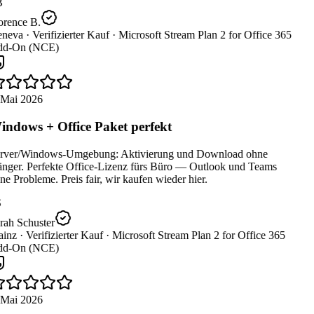
B
orence B.
neva ·
Verifizierter Kauf ·
Microsoft Stream Plan 2 for Office 365
d-On (NCE)
 Mai 2026
ndows + Office Paket perfekt
rver/Windows-Umgebung: Aktivierung und Download ohne
nger. Perfekte Office-Lizenz fürs Büro — Outlook und Teams
e Probleme. Preis fair, wir kaufen wieder hier.
rah Schuster
inz ·
Verifizierter Kauf ·
Microsoft Stream Plan 2 for Office 365
d-On (NCE)
 Mai 2026