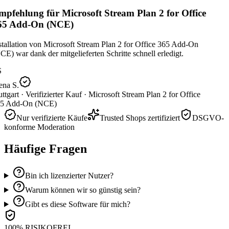
pfehlung für Microsoft Stream Plan 2 for Office
65 Add-On (NCE)
tallation von Microsoft Stream Plan 2 for Office 365 Add-On
E) war dank der mitgelieferten Schritte schnell erledigt.
ena S.
ttgart ·
Verifizierter Kauf ·
Microsoft Stream Plan 2 for Office
5 Add-On (NCE)
Nur verifizierte Käufe
Trusted Shops zertifiziert
DSGVO-
konforme Moderation
Häufige Fragen
Bin ich lizenzierter Nutzer?
Warum können wir so günstig sein?
Gibt es diese Software für mich?
100% RISIKOFREI