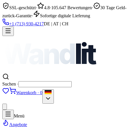
SSL-geschützt
·
4.8
·
105.647 Bewertungen
·
30 Tage Geld-
zurück-Garantie
·
Sofortige digitale Lieferung
+1 (713) 930-4217
DE | AT | CH
Wand
lit
Suchen ·
Warenkorb · 0
Menü
Angebote