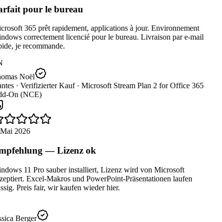
rfait pour le bureau
rosoft 365 prêt rapidement, applications à jour. Environnement
dows correctement licencié pour le bureau. Livraison par e-mail
pide, je recommande.
N
omas Noël
ntes ·
Verifizierter Kauf ·
Microsoft Stream Plan 2 for Office 365
d-On (NCE)
 Mai 2026
pfehlung — Lizenz ok
dows 11 Pro sauber installiert, Lizenz wird von Microsoft
zeptiert. Excel-Makros und PowerPoint-Präsentationen laufen
ssig. Preis fair, wir kaufen wieder hier.
sica Berger