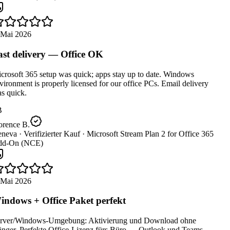
 Mai 2026
st delivery — Office OK
crosoft 365 setup was quick; apps stay up to date. Windows
ironment is properly licensed for our office PCs. Email delivery
s quick.
B
orence B.
neva ·
Verifizierter Kauf ·
Microsoft Stream Plan 2 for Office 365
d-On (NCE)
 Mai 2026
ndows + Office Paket perfekt
rver/Windows-Umgebung: Aktivierung und Download ohne
nger. Perfekte Office-Lizenz fürs Büro — Outlook und Teams