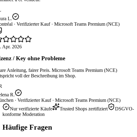
L
ura L.
ntréal ·
Verifizierter Kauf ·
Microsoft Teams Premium (NCE)
. Apr. 2026
zenz / Key ohne Probleme
are Anleitung, fairer Preis. Microsoft Teams Premium (NCE)
spricht voll der Beschreibung im Shop.
R
lena R.
nchen ·
Verifizierter Kauf ·
Microsoft Teams Premium (NCE)
Nur verifizierte Käufe
Trusted Shops zertifiziert
DSGVO-
konforme Moderation
Häufige Fragen