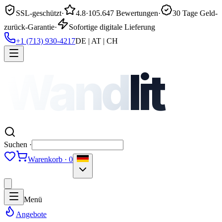
SSL-geschützt
·
4.8
·
105.647 Bewertungen
·
30 Tage Geld-
zurück-Garantie
·
Sofortige digitale Lieferung
+1 (713) 930-4217
DE | AT | CH
Wand
lit
Suchen ·
Warenkorb · 0
Menü
Angebote