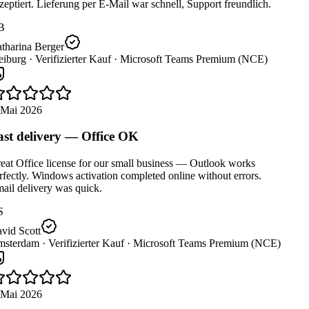
eptiert. Lieferung per E-Mail war schnell, Support freundlich.
B
tharina Berger
eiburg ·
Verifizierter Kauf ·
Microsoft Teams Premium (NCE)
 Mai 2026
st delivery — Office OK
eat Office license for our small business — Outlook works
fectly. Windows activation completed online without errors.
ail delivery was quick.
S
vid Scott
sterdam ·
Verifizierter Kauf ·
Microsoft Teams Premium (NCE)
 Mai 2026