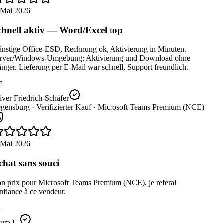
 Mai 2026
hnell aktiv — Word/Excel top
nstige Office-ESD, Rechnung ok, Aktivierung in Minuten.
rver/Windows-Umgebung: Aktivierung und Download ohne
ger. Lieferung per E-Mail war schnell, Support freundlich.
F
ver Friedrich-Schäfer
gensburg ·
Verifizierter Kauf ·
Microsoft Teams Premium (NCE)
 Mai 2026
hat sans souci
n prix pour Microsoft Teams Premium (NCE), je referai
fiance à ce vendeur.
L
ura L.