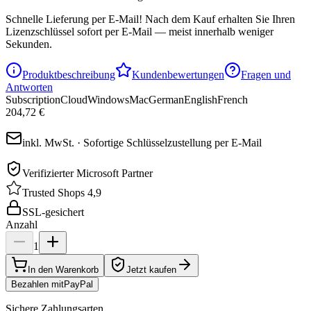
Schnelle Lieferung per E-Mail!
Nach dem Kauf erhalten Sie Ihren
Lizenzschlüssel sofort per E-Mail — meist innerhalb weniger
Sekunden.
Produktbeschreibung
Kundenbewertungen
Fragen und
Antworten
Subscription
Cloud
Windows
Mac
German
English
French
204,72 €
inkl. MwSt. · Sofortige Schlüsselzustellung per E-Mail
Verifizierter Microsoft Partner
Trusted Shops 4,9
SSL-gesichert
Anzahl
1
In den Warenkorb
Jetzt kaufen
Bezahlen mit
Pay
Pal
Sichere Zahlungsarten