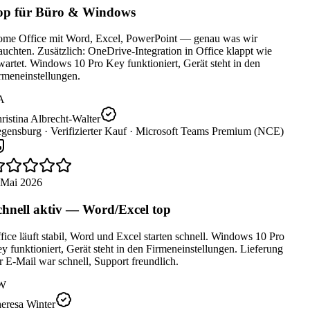
p für Büro & Windows
me Office mit Word, Excel, PowerPoint — genau was wir
uchten. Zusätzlich: OneDrive-Integration in Office klappt wie
artet. Windows 10 Pro Key funktioniert, Gerät steht in den
rmeneinstellungen.
A
istina Albrecht-Walter
gensburg ·
Verifizierter Kauf ·
Microsoft Teams Premium (NCE)
 Mai 2026
hnell aktiv — Word/Excel top
ice läuft stabil, Word und Excel starten schnell. Windows 10 Pro
 funktioniert, Gerät steht in den Firmeneinstellungen. Lieferung
 E-Mail war schnell, Support freundlich.
W
eresa Winter