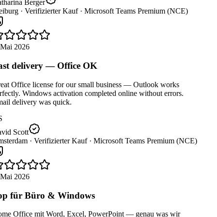
tharina Berger
eiburg ·
Verifizierter Kauf ·
Microsoft Teams Premium (NCE)
 Mai 2026
st delivery — Office OK
eat Office license for our small business — Outlook works
fectly. Windows activation completed online without errors.
ail delivery was quick.
S
vid Scott
sterdam ·
Verifizierter Kauf ·
Microsoft Teams Premium (NCE)
 Mai 2026
p für Büro & Windows
me Office mit Word, Excel, PowerPoint — genau was wir