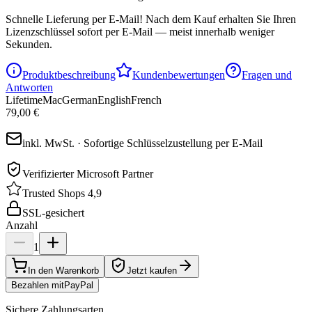
Schnelle Lieferung per E-Mail!
Nach dem Kauf erhalten Sie Ihren
Lizenzschlüssel sofort per E-Mail — meist innerhalb weniger
Sekunden.
Produktbeschreibung
Kundenbewertungen
Fragen und
Antworten
Lifetime
Mac
German
English
French
79,00 €
inkl. MwSt. · Sofortige Schlüsselzustellung per E-Mail
Verifizierter Microsoft Partner
Trusted Shops 4,9
SSL-gesichert
Anzahl
1
In den Warenkorb
Jetzt kaufen
Bezahlen mit
Pay
Pal
Sichere Zahlungsarten