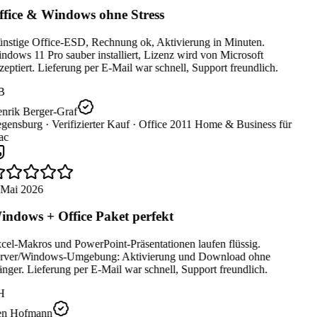
fice & Windows ohne Stress
nstige Office-ESD, Rechnung ok, Aktivierung in Minuten.
dows 11 Pro sauber installiert, Lizenz wird von Microsoft
eptiert. Lieferung per E-Mail war schnell, Support freundlich.
B
nrik Berger-Graf
gensburg ·
Verifizierter Kauf ·
Office 2011 Home & Business für
c
 Mai 2026
ndows + Office Paket perfekt
cel-Makros und PowerPoint-Präsentationen laufen flüssig.
rver/Windows-Umgebung: Aktivierung und Download ohne
ger. Lieferung per E-Mail war schnell, Support freundlich.
H
n Hofmann