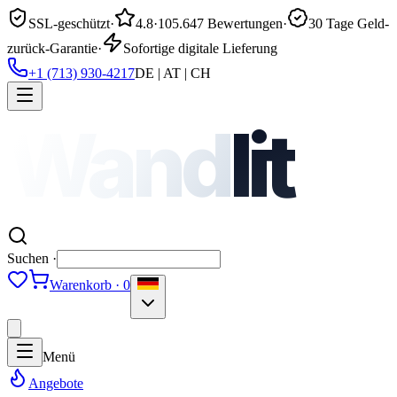
SSL-geschützt
·
4.8
·
105.647 Bewertungen
·
30 Tage Geld-
zurück-Garantie
·
Sofortige digitale Lieferung
+1 (713) 930-4217
DE | AT | CH
Wand
lit
Suchen ·
Warenkorb · 0
Menü
Angebote