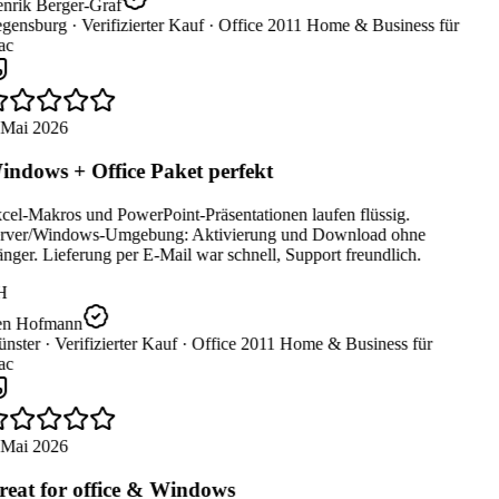
nrik Berger-Graf
gensburg ·
Verifizierter Kauf ·
Office 2011 Home & Business für
c
 Mai 2026
ndows + Office Paket perfekt
cel-Makros und PowerPoint-Präsentationen laufen flüssig.
rver/Windows-Umgebung: Aktivierung und Download ohne
ger. Lieferung per E-Mail war schnell, Support freundlich.
H
n Hofmann
nster ·
Verifizierter Kauf ·
Office 2011 Home & Business für
c
 Mai 2026
eat for office & Windows