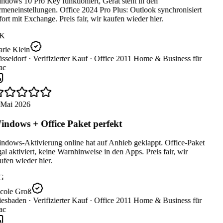
dows 10 Pro Key funktioniert, Gerät steht in den
meneinstellungen. Office 2024 Pro Plus: Outlook synchronisiert
ort mit Exchange. Preis fair, wir kaufen wieder hier.
K
rie Klein
sseldorf ·
Verifizierter Kauf ·
Office 2011 Home & Business für
c
 Mai 2026
ndows + Office Paket perfekt
ndows-Aktivierung online hat auf Anhieb geklappt. Office-Paket
al aktiviert, keine Warnhinweise in den Apps. Preis fair, wir
fen wieder hier.
G
cole Groß
esbaden ·
Verifizierter Kauf ·
Office 2011 Home & Business für
c