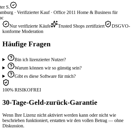
er S.
mburg ·
Verifizierter Kauf ·
Office 2011 Home & Business für
c
Nur verifizierte Käufe
Trusted Shops zertifiziert
DSGVO-
konforme Moderation
Häufige Fragen
Bin ich lizenzierter Nutzer?
Warum können wir so günstig sein?
Gibt es diese Software für mich?
100% RISIKOFREI
30-Tage-Geld-zurück-Garantie
Wenn Ihre Lizenz nicht aktiviert werden kann oder nicht wie
beschrieben funktioniert, erstatten wir den vollen Betrag — ohne
Diskussion.