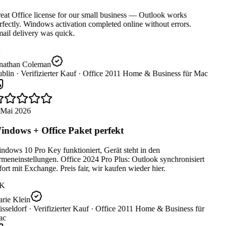
at Office license for our small business — Outlook works
fectly. Windows activation completed online without errors.
ail delivery was quick.
nathan Coleman
blin ·
Verifizierter Kauf ·
Office 2011 Home & Business für Mac
 Mai 2026
ndows + Office Paket perfekt
dows 10 Pro Key funktioniert, Gerät steht in den
meneinstellungen. Office 2024 Pro Plus: Outlook synchronisiert
ort mit Exchange. Preis fair, wir kaufen wieder hier.
K
rie Klein
sseldorf ·
Verifizierter Kauf ·
Office 2011 Home & Business für
c