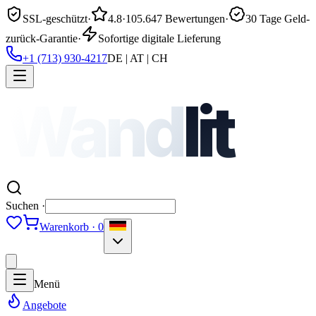
SSL-geschützt
·
4.8
·
105.647 Bewertungen
·
30 Tage Geld-
zurück-Garantie
·
Sofortige digitale Lieferung
+1 (713) 930-4217
DE | AT | CH
Wand
lit
Suchen ·
Warenkorb · 0
Menü
Angebote