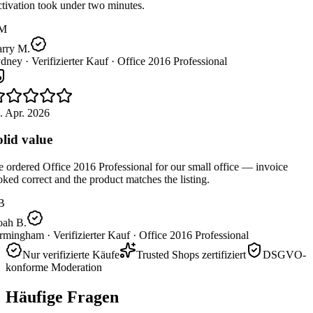
tivation took under two minutes.
M
rry M.
dney ·
Verifizierter Kauf ·
Office 2016 Professional
. Apr. 2026
lid value
ordered Office 2016 Professional for our small office — invoice
ked correct and the product matches the listing.
B
ah B.
rmingham ·
Verifizierter Kauf ·
Office 2016 Professional
Nur verifizierte Käufe
Trusted Shops zertifiziert
DSGVO-
konforme Moderation
Häufige Fragen