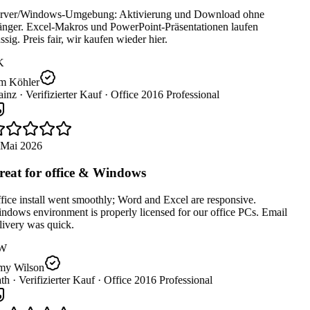
rver/Windows-Umgebung: Aktivierung und Download ohne
nger. Excel-Makros und PowerPoint-Präsentationen laufen
ssig. Preis fair, wir kaufen wieder hier.
K
m Köhler
inz ·
Verifizierter Kauf ·
Office 2016 Professional
 Mai 2026
eat for office & Windows
ice install went smoothly; Word and Excel are responsive.
dows environment is properly licensed for our office PCs. Email
ivery was quick.
W
y Wilson
th ·
Verifizierter Kauf ·
Office 2016 Professional