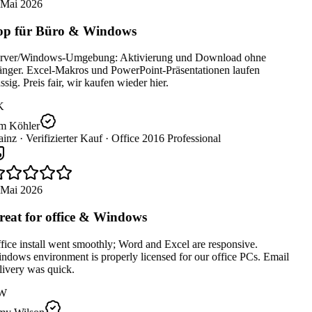
 Mai 2026
p für Büro & Windows
rver/Windows-Umgebung: Aktivierung und Download ohne
nger. Excel-Makros und PowerPoint-Präsentationen laufen
ssig. Preis fair, wir kaufen wieder hier.
K
m Köhler
inz ·
Verifizierter Kauf ·
Office 2016 Professional
 Mai 2026
eat for office & Windows
ice install went smoothly; Word and Excel are responsive.
dows environment is properly licensed for our office PCs. Email
ivery was quick.
W