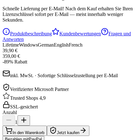
Schnelle Lieferung per E-Mail!
Nach dem Kauf erhalten Sie Ihren
Lizenzschlüssel sofort per E-Mail — meist innerhalb weniger
Sekunden.
Produktbeschreibung
Kundenbewertungen
Fragen und
Antworten
Lifetime
Windows
German
English
French
39,90 €
359,00 €
-
89
%
Rabatt
inkl. MwSt. · Sofortige Schlüsselzustellung per E-Mail
Verifizierter Microsoft Partner
Trusted Shops 4,9
SSL-gesichert
Anzahl
1
In den Warenkorb
Jetzt kaufen
Bezahlen mit
Pay
Pal