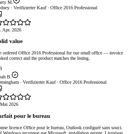
rry M.
dney ·
Verifizierter Kauf ·
Office 2016 Professional
. Apr. 2026
lid value
ordered Office 2016 Professional for our small office — invoice
ked correct and the product matches the listing.
B
ah B.
rmingham ·
Verifizierter Kauf ·
Office 2016 Professional
 Mai 2026
rfait pour le bureau
ne licence Office pour le bureau, Outlook configuré sans souci.
 Windows reconnue par Microsoft, installation propre. Livraison