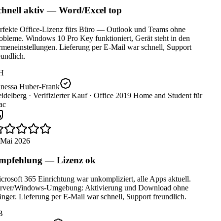
hnell aktiv — Word/Excel top
rfekte Office-Lizenz fürs Büro — Outlook und Teams ohne
bleme. Windows 10 Pro Key funktioniert, Gerät steht in den
meneinstellungen. Lieferung per E-Mail war schnell, Support
undlich.
H
nessa Huber-Frank
idelberg ·
Verifizierter Kauf ·
Office 2019 Home and Student für
c
 Mai 2026
pfehlung — Lizenz ok
rosoft 365 Einrichtung war unkompliziert, alle Apps aktuell.
rver/Windows-Umgebung: Aktivierung und Download ohne
ger. Lieferung per E-Mail war schnell, Support freundlich.
B