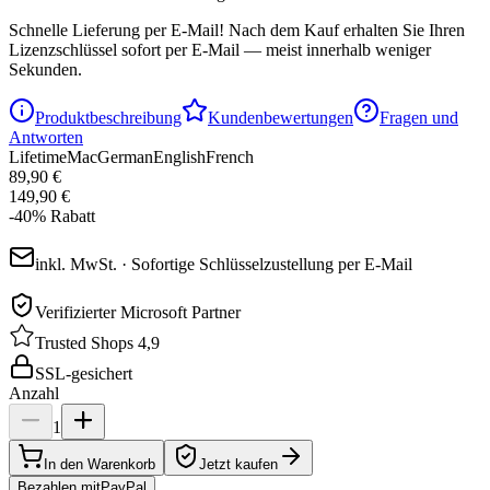
Schnelle Lieferung per E-Mail!
Nach dem Kauf erhalten Sie Ihren
Lizenzschlüssel sofort per E-Mail — meist innerhalb weniger
Sekunden.
Produktbeschreibung
Kundenbewertungen
Fragen und
Antworten
Lifetime
Mac
German
English
French
89,90 €
149,90 €
-
40
%
Rabatt
inkl. MwSt. · Sofortige Schlüsselzustellung per E-Mail
Verifizierter Microsoft Partner
Trusted Shops 4,9
SSL-gesichert
Anzahl
1
In den Warenkorb
Jetzt kaufen
Bezahlen mit
Pay
Pal