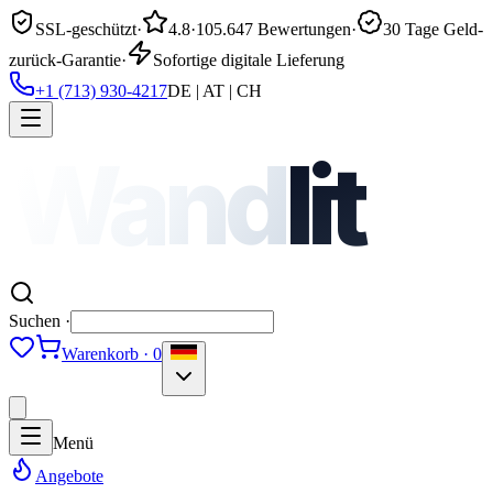
SSL-geschützt
·
4.8
·
105.647 Bewertungen
·
30 Tage Geld-
zurück-Garantie
·
Sofortige digitale Lieferung
+1 (713) 930-4217
DE | AT | CH
Wand
lit
Suchen ·
Warenkorb · 0
Menü
Angebote