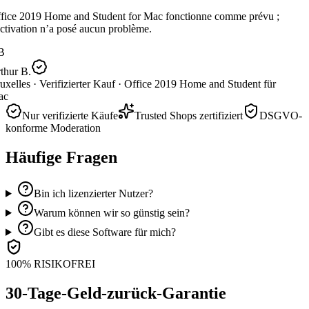
fice 2019 Home and Student for Mac fonctionne comme prévu ;
ctivation n’a posé aucun problème.
B
thur B.
uxelles ·
Verifizierter Kauf ·
Office 2019 Home and Student für
c
Nur verifizierte Käufe
Trusted Shops zertifiziert
DSGVO-
konforme Moderation
Häufige Fragen
Bin ich lizenzierter Nutzer?
Warum können wir so günstig sein?
Gibt es diese Software für mich?
100% RISIKOFREI
30-Tage-Geld-zurück-Garantie