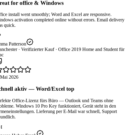
eat for office & Windows
ice install went smoothly; Word and Excel are responsive.
dows activation completed online without errors. Email delivery
s quick.
ma Patterson
nchester ·
Verifizierter Kauf ·
Office 2019 Home and Student für
c
 Mai 2026
hnell aktiv — Word/Excel top
rfekte Office-Lizenz fürs Büro — Outlook und Teams ohne
bleme. Windows 10 Pro Key funktioniert, Gerät steht in den
meneinstellungen. Lieferung per E-Mail war schnell, Support
undlich.
H