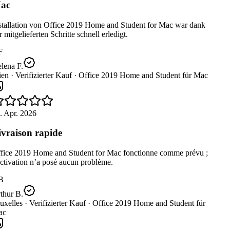
ac
stallation von Office 2019 Home and Student for Mac war dank
 mitgelieferten Schritte schnell erledigt.
F
lena F.
en ·
Verifizierter Kauf ·
Office 2019 Home and Student für Mac
. Apr. 2026
vraison rapide
fice 2019 Home and Student for Mac fonctionne comme prévu ;
ctivation n’a posé aucun problème.
B
thur B.
uxelles ·
Verifizierter Kauf ·
Office 2019 Home and Student für
c