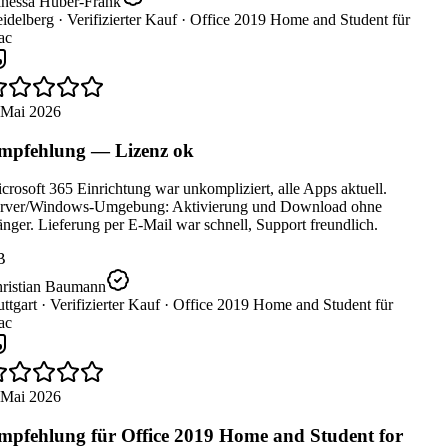
nessa Huber-Frank
idelberg ·
Verifizierter Kauf ·
Office 2019 Home and Student für
c
 Mai 2026
pfehlung — Lizenz ok
rosoft 365 Einrichtung war unkompliziert, alle Apps aktuell.
rver/Windows-Umgebung: Aktivierung und Download ohne
ger. Lieferung per E-Mail war schnell, Support freundlich.
B
ristian Baumann
ttgart ·
Verifizierter Kauf ·
Office 2019 Home and Student für
c
 Mai 2026
pfehlung für Office 2019 Home and Student for