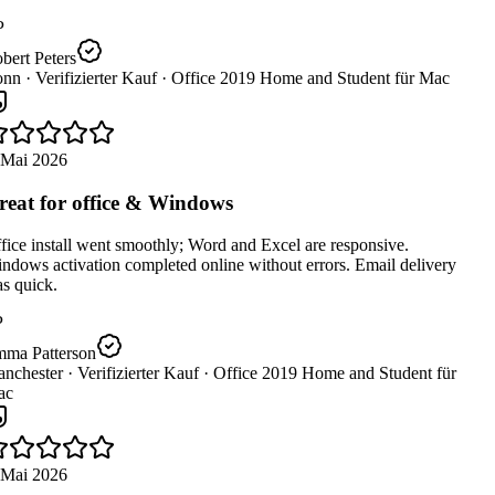
P
ert Peters
nn ·
Verifizierter Kauf ·
Office 2019 Home and Student für Mac
 Mai 2026
eat for office & Windows
ice install went smoothly; Word and Excel are responsive.
dows activation completed online without errors. Email delivery
s quick.
ma Patterson
nchester ·
Verifizierter Kauf ·
Office 2019 Home and Student für
c
 Mai 2026