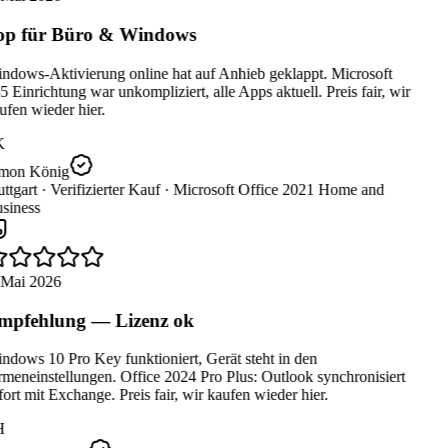
p für Büro & Windows
ndows-Aktivierung online hat auf Anhieb geklappt. Microsoft
 Einrichtung war unkompliziert, alle Apps aktuell. Preis fair, wir
fen wieder hier.
K
mon König
ttgart ·
Verifizierter Kauf ·
Microsoft Office 2021 Home and
siness
 Mai 2026
pfehlung — Lizenz ok
dows 10 Pro Key funktioniert, Gerät steht in den
meneinstellungen. Office 2024 Pro Plus: Outlook synchronisiert
ort mit Exchange. Preis fair, wir kaufen wieder hier.
H