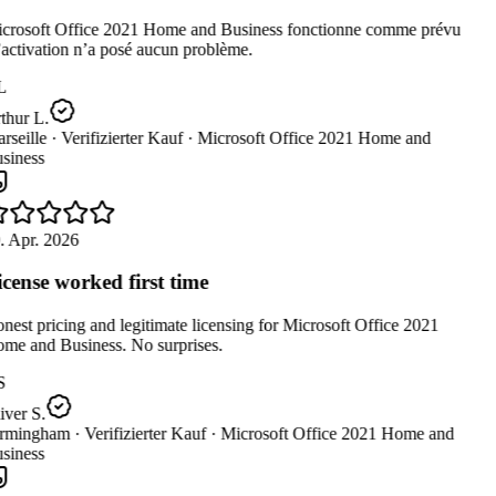
crosoft Office 2021 Home and Business fonctionne comme prévu
’activation n’a posé aucun problème.
L
thur L.
seille ·
Verifizierter Kauf ·
Microsoft Office 2021 Home and
siness
. Apr. 2026
cense worked first time
est pricing and legitimate licensing for Microsoft Office 2021
me and Business. No surprises.
S
ver S.
rmingham ·
Verifizierter Kauf ·
Microsoft Office 2021 Home and
siness