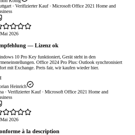
mon König
ttgart ·
Verifizierter Kauf ·
Microsoft Office 2021 Home and
siness
 Mai 2026
pfehlung — Lizenz ok
dows 10 Pro Key funktioniert, Gerät steht in den
meneinstellungen. Office 2024 Pro Plus: Outlook synchronisiert
ort mit Exchange. Preis fair, wir kaufen wieder hier.
H
rian Heinrich
na ·
Verifizierter Kauf ·
Microsoft Office 2021 Home and
siness
 Mai 2026
nforme à la description