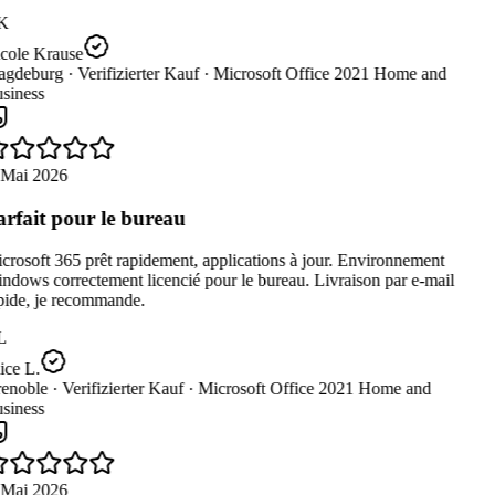
K
cole Krause
gdeburg ·
Verifizierter Kauf ·
Microsoft Office 2021 Home and
siness
 Mai 2026
rfait pour le bureau
rosoft 365 prêt rapidement, applications à jour. Environnement
dows correctement licencié pour le bureau. Livraison par e-mail
pide, je recommande.
L
ce L.
enoble ·
Verifizierter Kauf ·
Microsoft Office 2021 Home and
siness
 Mai 2026