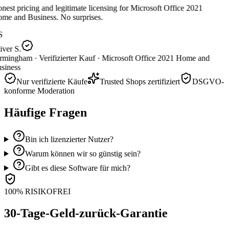
est pricing and legitimate licensing for Microsoft Office 2021
me and Business. No surprises.
S
ver S.
rmingham ·
Verifizierter Kauf ·
Microsoft Office 2021 Home and
siness
Nur verifizierte Käufe
Trusted Shops zertifiziert
DSGVO-
konforme Moderation
Häufige Fragen
Bin ich lizenzierter Nutzer?
Warum können wir so günstig sein?
Gibt es diese Software für mich?
100% RISIKOFREI
30-Tage-Geld-zurück-Garantie