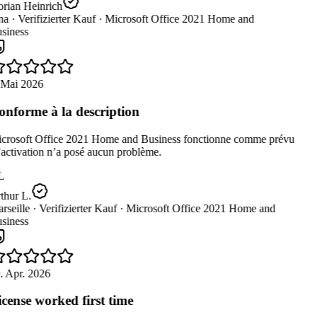
rian Heinrich
na ·
Verifizierter Kauf ·
Microsoft Office 2021 Home and
siness
 Mai 2026
nforme à la description
crosoft Office 2021 Home and Business fonctionne comme prévu
’activation n’a posé aucun problème.
L
thur L.
seille ·
Verifizierter Kauf ·
Microsoft Office 2021 Home and
siness
. Apr. 2026
cense worked first time