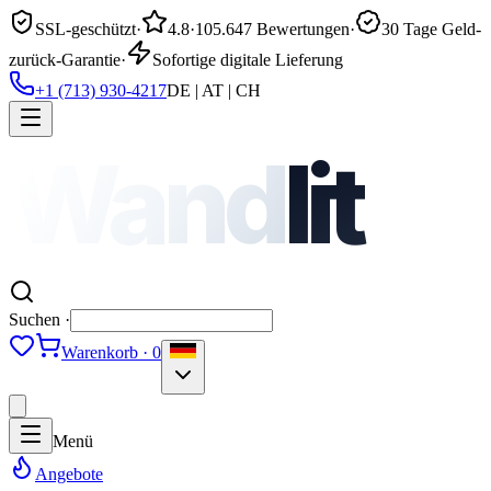
SSL-geschützt
·
4.8
·
105.647 Bewertungen
·
30 Tage Geld-
zurück-Garantie
·
Sofortige digitale Lieferung
+1 (713) 930-4217
DE | AT | CH
Wand
lit
Suchen ·
Warenkorb · 0
Menü
Angebote