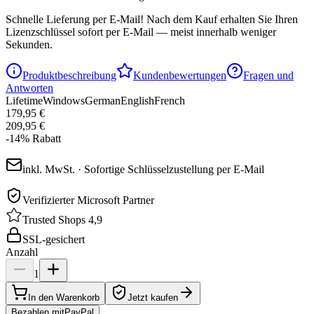
Schnelle Lieferung per E-Mail!
Nach dem Kauf erhalten Sie Ihren
Lizenzschlüssel sofort per E-Mail — meist innerhalb weniger
Sekunden.
Produktbeschreibung
Kundenbewertungen
Fragen und
Antworten
Lifetime
Windows
German
English
French
179,95 €
209,95 €
-
14
%
Rabatt
inkl. MwSt. · Sofortige Schlüsselzustellung per E-Mail
Verifizierter Microsoft Partner
Trusted Shops 4,9
SSL-gesichert
Anzahl
1
In den Warenkorb
Jetzt kaufen
Bezahlen mit
Pay
Pal