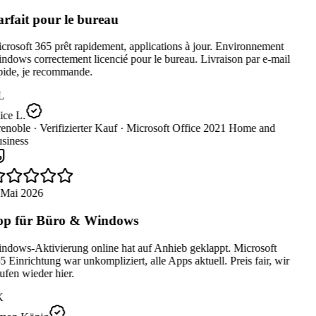
rfait pour le bureau
rosoft 365 prêt rapidement, applications à jour. Environnement
dows correctement licencié pour le bureau. Livraison par e-mail
pide, je recommande.
L
ce L.
enoble ·
Verifizierter Kauf ·
Microsoft Office 2021 Home and
siness
 Mai 2026
p für Büro & Windows
ndows-Aktivierung online hat auf Anhieb geklappt. Microsoft
 Einrichtung war unkompliziert, alle Apps aktuell. Preis fair, wir
fen wieder hier.
K