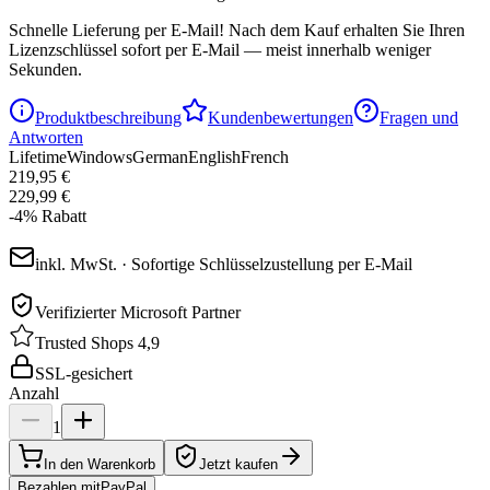
Schnelle Lieferung per E-Mail!
Nach dem Kauf erhalten Sie Ihren
Lizenzschlüssel sofort per E-Mail — meist innerhalb weniger
Sekunden.
Produktbeschreibung
Kundenbewertungen
Fragen und
Antworten
Lifetime
Windows
German
English
French
219,95 €
229,99 €
-
4
%
Rabatt
inkl. MwSt. · Sofortige Schlüsselzustellung per E-Mail
Verifizierter Microsoft Partner
Trusted Shops 4,9
SSL-gesichert
Anzahl
1
In den Warenkorb
Jetzt kaufen
Bezahlen mit
Pay
Pal