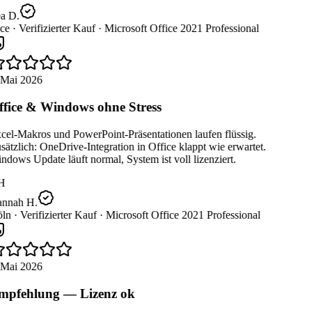
a D.
ce ·
Verifizierter Kauf ·
Microsoft Office 2021 Professional
 Mai 2026
fice & Windows ohne Stress
el-Makros und PowerPoint-Präsentationen laufen flüssig.
ätzlich: OneDrive-Integration in Office klappt wie erwartet.
dows Update läuft normal, System ist voll lizenziert.
H
nnah H.
ln ·
Verifizierter Kauf ·
Microsoft Office 2021 Professional
 Mai 2026
pfehlung — Lizenz ok