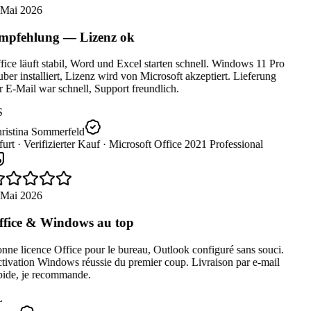
 Mai 2026
pfehlung — Lizenz ok
ice läuft stabil, Word und Excel starten schnell. Windows 11 Pro
ber installiert, Lizenz wird von Microsoft akzeptiert. Lieferung
 E-Mail war schnell, Support freundlich.
S
ristina Sommerfeld
urt ·
Verifizierter Kauf ·
Microsoft Office 2021 Professional
 Mai 2026
fice & Windows au top
ne licence Office pour le bureau, Outlook configuré sans souci.
ivation Windows réussie du premier coup. Livraison par e-mail
pide, je recommande.
L