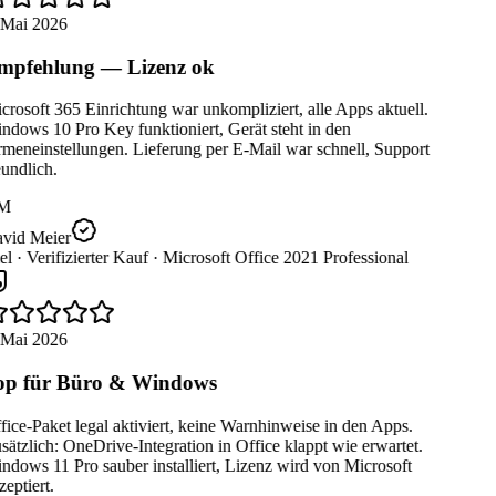
 Mai 2026
pfehlung — Lizenz ok
rosoft 365 Einrichtung war unkompliziert, alle Apps aktuell.
dows 10 Pro Key funktioniert, Gerät steht in den
meneinstellungen. Lieferung per E-Mail war schnell, Support
undlich.
M
vid Meier
el ·
Verifizierter Kauf ·
Microsoft Office 2021 Professional
 Mai 2026
p für Büro & Windows
ice-Paket legal aktiviert, keine Warnhinweise in den Apps.
ätzlich: OneDrive-Integration in Office klappt wie erwartet.
dows 11 Pro sauber installiert, Lizenz wird von Microsoft
eptiert.