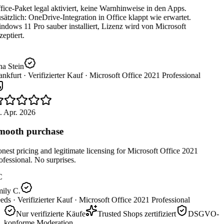
ice-Paket legal aktiviert, keine Warnhinweise in den Apps.
ätzlich: OneDrive-Integration in Office klappt wie erwartet.
dows 11 Pro sauber installiert, Lizenz wird von Microsoft
eptiert.
a Stein
nkfurt ·
Verifizierter Kauf ·
Microsoft Office 2021 Professional
. Apr. 2026
ooth purchase
est pricing and legitimate licensing for Microsoft Office 2021
fessional. No surprises.
C
ily C.
eds ·
Verifizierter Kauf ·
Microsoft Office 2021 Professional
Nur verifizierte Käufe
Trusted Shops zertifiziert
DSGVO-
konforme Moderation