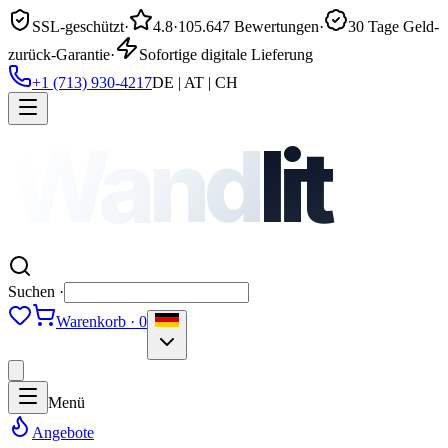
SSL-geschützt
·
4.8
·
105.647 Bewertungen
·
30 Tage Geld-
zurück-Garantie
·
Sofortige digitale Lieferung
+1 (713) 930-4217
DE | AT | CH
Wand
lit
Suchen ·
Warenkorb · 0
Menü
Angebote