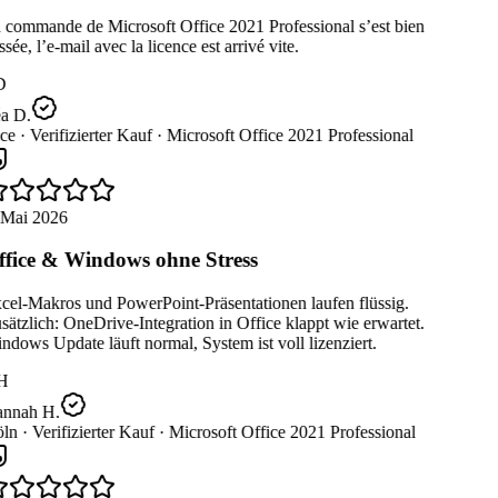
 commande de Microsoft Office 2021 Professional s’est bien
sée, l’e-mail avec la licence est arrivé vite.
D
a D.
ce ·
Verifizierter Kauf ·
Microsoft Office 2021 Professional
 Mai 2026
fice & Windows ohne Stress
el-Makros und PowerPoint-Präsentationen laufen flüssig.
ätzlich: OneDrive-Integration in Office klappt wie erwartet.
dows Update läuft normal, System ist voll lizenziert.
H
nnah H.
ln ·
Verifizierter Kauf ·
Microsoft Office 2021 Professional