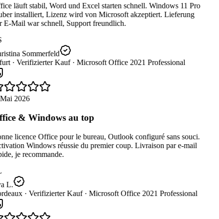
ice läuft stabil, Word und Excel starten schnell. Windows 11 Pro
ber installiert, Lizenz wird von Microsoft akzeptiert. Lieferung
 E-Mail war schnell, Support freundlich.
S
ristina Sommerfeld
urt ·
Verifizierter Kauf ·
Microsoft Office 2021 Professional
 Mai 2026
fice & Windows au top
ne licence Office pour le bureau, Outlook configuré sans souci.
ivation Windows réussie du premier coup. Livraison par e-mail
pide, je recommande.
L
a L.
rdeaux ·
Verifizierter Kauf ·
Microsoft Office 2021 Professional