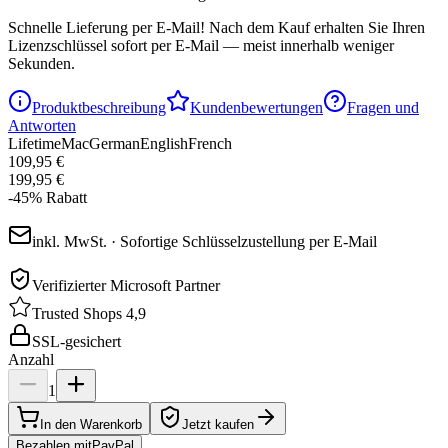
Schnelle Lieferung per E-Mail!
Nach dem Kauf erhalten Sie Ihren
Lizenzschlüssel sofort per E-Mail — meist innerhalb weniger
Sekunden.
Produktbeschreibung
Kundenbewertungen
Fragen und
Antworten
Lifetime
Mac
German
English
French
109,95 €
199,95 €
-
45
%
Rabatt
inkl. MwSt. · Sofortige Schlüsselzustellung per E-Mail
Verifizierter Microsoft Partner
Trusted Shops 4,9
SSL-gesichert
Anzahl
1
In den Warenkorb
Jetzt kaufen
Bezahlen mit
Pay
Pal