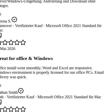
rver/Windows-Umgebung: Aktivierung und Download ohne
nger.
S
rena S.
nnover ·
Verifizierter Kauf ·
Microsoft Office 2021 Standard für
c
 Mai 2026
eat for office & Windows
ice install went smoothly; Word and Excel are responsive.
dows environment is properly licensed for our office PCs. Email
ivery was quick.
S
than Smith
th ·
Verifizierter Kauf ·
Microsoft Office 2021 Standard für Mac