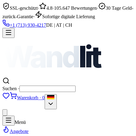
SSL-geschützt
·
4.8
·
105.647 Bewertungen
·
30 Tage Geld-
zurück-Garantie
·
Sofortige digitale Lieferung
+1 (713) 930-4217
DE | AT | CH
Wand
lit
Suchen ·
Warenkorb · 0
Menü
Angebote