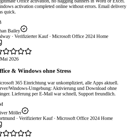
itimate Office activation, no nagging banners in Word or Excel.
dows activation completed online without errors. Email delivery
s quick.
B
han Bailey
lway ·
Verifizierter Kauf ·
Microsoft Office 2024 Home
 Mai 2026
fice & Windows ohne Stress
rosoft 365 Einrichtung war unkompliziert, alle Apps aktuell.
rver/Windows-Umgebung: Aktivierung und Download ohne
ger. Lieferung per E-Mail war schnell, Support freundlich.
M
iver Möller
rtmund ·
Verifizierter Kauf ·
Microsoft Office 2024 Home