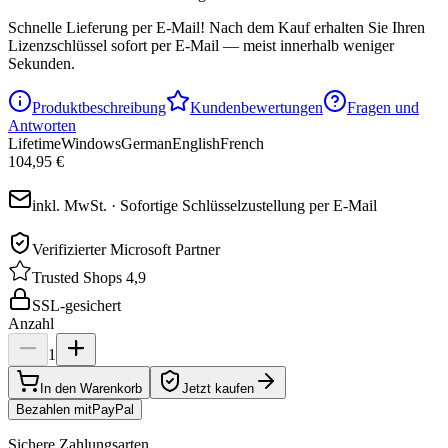
Schnelle Lieferung per E-Mail!
Nach dem Kauf erhalten Sie Ihren
Lizenzschlüssel sofort per E-Mail — meist innerhalb weniger
Sekunden.
Produktbeschreibung
Kundenbewertungen
Fragen und
Antworten
Lifetime
Windows
German
English
French
104,95 €
inkl. MwSt. · Sofortige Schlüsselzustellung per E-Mail
Verifizierter Microsoft Partner
Trusted Shops 4,9
SSL-gesichert
Anzahl
1
In den Warenkorb
Jetzt kaufen
Bezahlen mit
Pay
Pal
Sichere Zahlungsarten