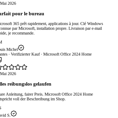
 Mai 2026
rfait pour le bureau
rosoft 365 prêt rapidement, applications à jour. Clé Windows
onnue par Microsoft, installation propre. Livraison par e-mail
pide, je recommande.
M
uis Michel
ntes ·
Verifizierter Kauf ·
Microsoft Office 2024 Home
 Mai 2026
les reibungslos gelaufen
re Anleitung, fairer Preis. Microsoft Office 2024 Home
spricht voll der Beschreibung im Shop.
S
vid S.