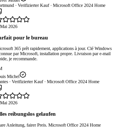
iver Möller
rtmund ·
Verifizierter Kauf ·
Microsoft Office 2024 Home
 Mai 2026
rfait pour le bureau
rosoft 365 prêt rapidement, applications à jour. Clé Windows
onnue par Microsoft, installation propre. Livraison par e-mail
pide, je recommande.
M
uis Michel
ntes ·
Verifizierter Kauf ·
Microsoft Office 2024 Home
 Mai 2026
les reibungslos gelaufen
re Anleitung, fairer Preis. Microsoft Office 2024 Home