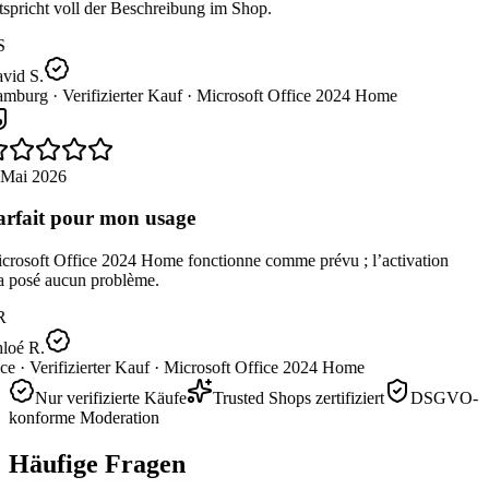
spricht voll der Beschreibung im Shop.
S
vid S.
mburg ·
Verifizierter Kauf ·
Microsoft Office 2024 Home
 Mai 2026
rfait pour mon usage
crosoft Office 2024 Home fonctionne comme prévu ; l’activation
a posé aucun problème.
R
loé R.
ce ·
Verifizierter Kauf ·
Microsoft Office 2024 Home
Nur verifizierte Käufe
Trusted Shops zertifiziert
DSGVO-
konforme Moderation
Häufige Fragen