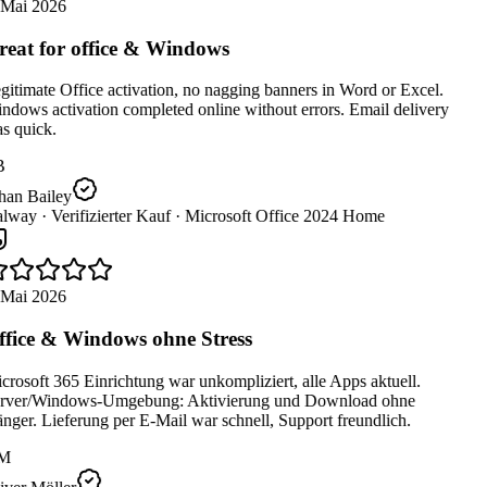
 Mai 2026
eat for office & Windows
itimate Office activation, no nagging banners in Word or Excel.
dows activation completed online without errors. Email delivery
s quick.
B
han Bailey
lway ·
Verifizierter Kauf ·
Microsoft Office 2024 Home
 Mai 2026
fice & Windows ohne Stress
rosoft 365 Einrichtung war unkompliziert, alle Apps aktuell.
rver/Windows-Umgebung: Aktivierung und Download ohne
ger. Lieferung per E-Mail war schnell, Support freundlich.
M