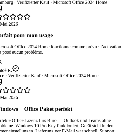
mburg ·
Verifizierter Kauf ·
Microsoft Office 2024 Home
 Mai 2026
rfait pour mon usage
crosoft Office 2024 Home fonctionne comme prévu ; l’activation
a posé aucun problème.
R
loé R.
ce ·
Verifizierter Kauf ·
Microsoft Office 2024 Home
 Mai 2026
ndows + Office Paket perfekt
rfekte Office-Lizenz fürs Büro — Outlook und Teams ohne
obleme. Windows 10 Pro Key funktioniert, Gerät steht in den
meneinstellungen. Lieferung per E-Mail war schnell, Support