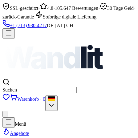
SSL-geschützt
·
4.8
·
105.647 Bewertungen
·
30 Tage Geld-
zurück-Garantie
·
Sofortige digitale Lieferung
+1 (713) 930-4217
DE | AT | CH
Wand
lit
Suchen ·
Warenkorb · 0
Menü
Angebote