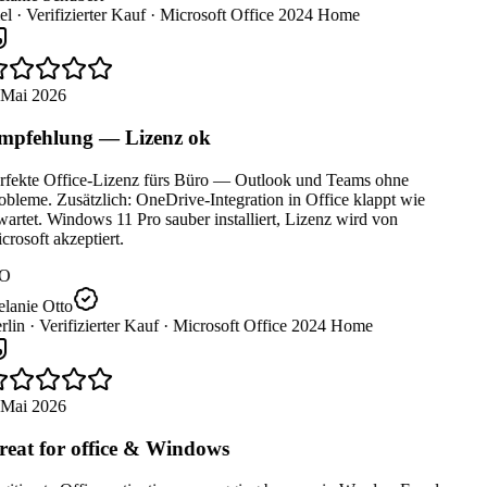
el ·
Verifizierter Kauf ·
Microsoft Office 2024 Home
 Mai 2026
pfehlung — Lizenz ok
rfekte Office-Lizenz fürs Büro — Outlook und Teams ohne
bleme. Zusätzlich: OneDrive-Integration in Office klappt wie
artet. Windows 11 Pro sauber installiert, Lizenz wird von
rosoft akzeptiert.
O
lanie Otto
lin ·
Verifizierter Kauf ·
Microsoft Office 2024 Home
 Mai 2026
eat for office & Windows