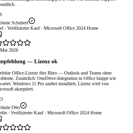
undlich.
S
lanie Schubert
el ·
Verifizierter Kauf ·
Microsoft Office 2024 Home
 Mai 2026
pfehlung — Lizenz ok
rfekte Office-Lizenz fürs Büro — Outlook und Teams ohne
bleme. Zusätzlich: OneDrive-Integration in Office klappt wie
artet. Windows 11 Pro sauber installiert, Lizenz wird von
rosoft akzeptiert.
O
lanie Otto
lin ·
Verifizierter Kauf ·
Microsoft Office 2024 Home