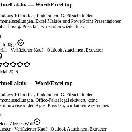
hnell aktiv — Word/Excel top
dows 10 Pro Key funktioniert, Gerät steht in den
rmeneinstellungen. Excel-Makros und PowerPoint-Präsentationen
fen flüssig. Preis fair, wir kaufen wieder hier.
J
rie Jäger
lin ·
Verifizierter Kauf ·
Outlook Attachment Extractor
 Mai 2026
hnell aktiv — Word/Excel top
dows 10 Pro Key funktioniert, Gerät steht in den
meneinstellungen. Office-Paket legal aktiviert, keine
nhinweise in den Apps. Preis fair, wir kaufen wieder hier.
Z
lena Ziegler-Wolf
nster ·
Verifizierter Kauf ·
Outlook Attachment Extractor