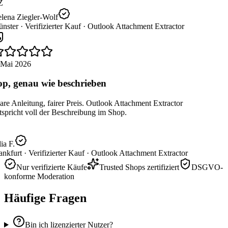
Z
lena Ziegler-Wolf
nster ·
Verifizierter Kauf ·
Outlook Attachment Extractor
 Mai 2026
p, genau wie beschrieben
re Anleitung, fairer Preis. Outlook Attachment Extractor
spricht voll der Beschreibung im Shop.
ia F.
nkfurt ·
Verifizierter Kauf ·
Outlook Attachment Extractor
Nur verifizierte Käufe
Trusted Shops zertifiziert
DSGVO-
konforme Moderation
Häufige Fragen
Bin ich lizenzierter Nutzer?