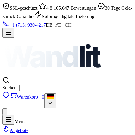
SSL-geschützt
·
4.8
·
105.647 Bewertungen
·
30 Tage Geld-
zurück-Garantie
·
Sofortige digitale Lieferung
+1 (713) 930-4217
DE | AT | CH
Wand
lit
Suchen ·
Warenkorb · 0
Menü
Angebote