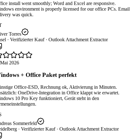
ice install went smoothly; Word and Excel are responsive.
dows environment is properly licensed for our office PCs. Email
ivery was quick.
T
ver Torres
sel ·
Verifizierter Kauf ·
Outlook Attachment Extractor
 Mai 2026
ndows + Office Paket perfekt
nstige Office-ESD, Rechnung ok, Aktivierung in Minuten.
ätzlich: OneDrive-Integration in Office klappt wie erwartet.
dows 10 Pro Key funktioniert, Gerät steht in den
rmeneinstellungen.
S
dreas Sommerfeld
idelberg ·
Verifizierter Kauf ·
Outlook Attachment Extractor