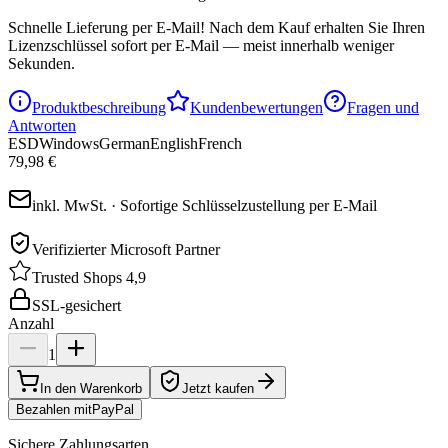
Schnelle Lieferung per E-Mail!
Nach dem Kauf erhalten Sie Ihren
Lizenzschlüssel sofort per E-Mail — meist innerhalb weniger
Sekunden.
Produktbeschreibung
Kundenbewertungen
Fragen und
Antworten
ESD
Windows
German
English
French
79,98 €
inkl. MwSt. · Sofortige Schlüsselzustellung per E-Mail
Verifizierter Microsoft Partner
Trusted Shops 4,9
SSL-gesichert
Anzahl
1
In den Warenkorb
Jetzt kaufen
Bezahlen mit
Pay
Pal
Sichere Zahlungsarten