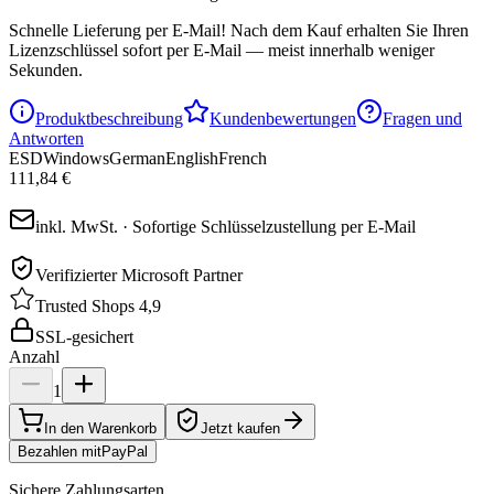
Schnelle Lieferung per E-Mail!
Nach dem Kauf erhalten Sie Ihren
Lizenzschlüssel sofort per E-Mail — meist innerhalb weniger
Sekunden.
Produktbeschreibung
Kundenbewertungen
Fragen und
Antworten
ESD
Windows
German
English
French
111,84 €
inkl. MwSt. · Sofortige Schlüsselzustellung per E-Mail
Verifizierter Microsoft Partner
Trusted Shops 4,9
SSL-gesichert
Anzahl
1
In den Warenkorb
Jetzt kaufen
Bezahlen mit
Pay
Pal
Sichere Zahlungsarten