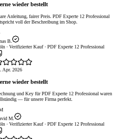
rne wieder bestellt
re Anleitung, fairer Preis. PDF Experte 12 Professional
spricht voll der Beschreibung im Shop.
nas B.
ln ·
Verifizierter Kauf ·
PDF Experte 12 Professional
. Apr. 2026
rne wieder bestellt
chnung und Key für PDF Experte 12 Professional waren
lständig — für unsere Firma perfekt.
M
vid M.
ln ·
Verifizierter Kauf ·
PDF Experte 12 Professional