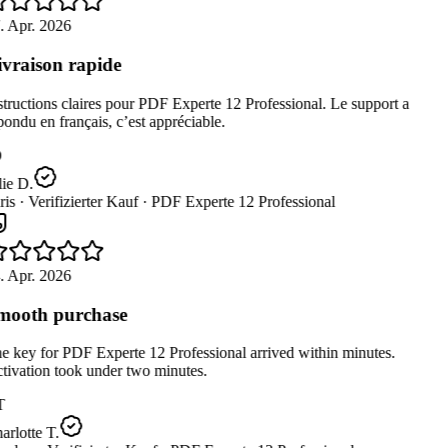
. Apr. 2026
vraison rapide
tructions claires pour PDF Experte 12 Professional. Le support a
ondu en français, c’est appréciable.
ie D.
is ·
Verifizierter Kauf ·
PDF Experte 12 Professional
. Apr. 2026
ooth purchase
 key for PDF Experte 12 Professional arrived within minutes.
tivation took under two minutes.
T
rlotte T.