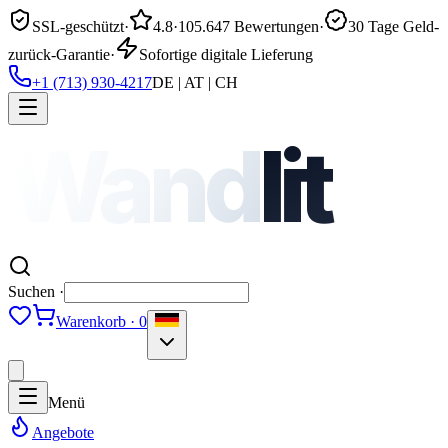
SSL-geschützt
·
4.8
·
105.647 Bewertungen
·
30 Tage Geld-
zurück-Garantie
·
Sofortige digitale Lieferung
+1 (713) 930-4217
DE | AT | CH
Wand
lit
Suchen ·
Warenkorb · 0
Menü
Angebote