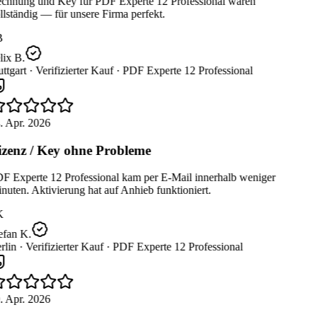
chnung und Key für PDF Experte 12 Professional waren
lständig — für unsere Firma perfekt.
B
ix B.
ttgart ·
Verifizierter Kauf ·
PDF Experte 12 Professional
. Apr. 2026
zenz / Key ohne Probleme
F Experte 12 Professional kam per E-Mail innerhalb weniger
uten. Aktivierung hat auf Anhieb funktioniert.
K
efan K.
lin ·
Verifizierter Kauf ·
PDF Experte 12 Professional
. Apr. 2026