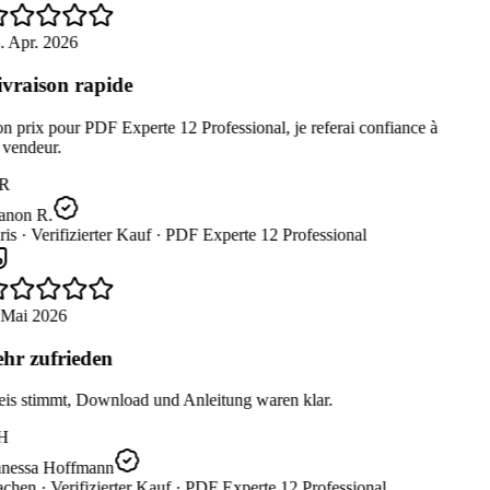
. Apr. 2026
vraison rapide
 prix pour PDF Experte 12 Professional, je referai confiance à
 vendeur.
R
non R.
is ·
Verifizierter Kauf ·
PDF Experte 12 Professional
 Mai 2026
hr zufrieden
eis stimmt, Download und Anleitung waren klar.
H
nessa Hoffmann
chen ·
Verifizierter Kauf ·
PDF Experte 12 Professional