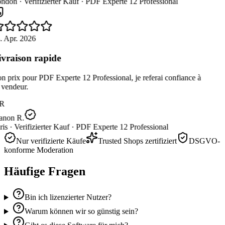
ndon ·
Verifizierter Kauf ·
PDF Experte 12 Professional
. Apr. 2026
vraison rapide
 prix pour PDF Experte 12 Professional, je referai confiance à
 vendeur.
R
non R.
is ·
Verifizierter Kauf ·
PDF Experte 12 Professional
Nur verifizierte Käufe
Trusted Shops zertifiziert
DSGVO-
konforme Moderation
Häufige Fragen
Bin ich lizenzierter Nutzer?
Warum können wir so günstig sein?