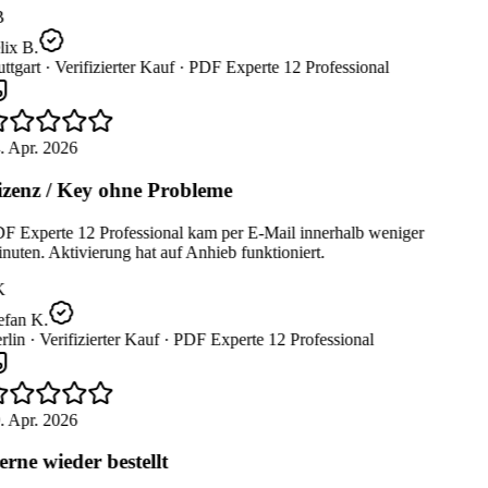
B
ix B.
ttgart ·
Verifizierter Kauf ·
PDF Experte 12 Professional
. Apr. 2026
zenz / Key ohne Probleme
F Experte 12 Professional kam per E-Mail innerhalb weniger
uten. Aktivierung hat auf Anhieb funktioniert.
K
efan K.
lin ·
Verifizierter Kauf ·
PDF Experte 12 Professional
. Apr. 2026
rne wieder bestellt