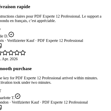
vraison rapide
tructions claires pour PDF Experte 12 Professional. Le support a
ondu en français, c’est appréciable.
ie D.
is ·
Verifizierter Kauf ·
PDF Experte 12 Professional
. Apr. 2026
ooth purchase
 key for PDF Experte 12 Professional arrived within minutes.
tivation took under two minutes.
T
rlotte T.
ndon ·
Verifizierter Kauf ·
PDF Experte 12 Professional